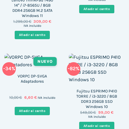
Lenovo ThinkPad T490
original
actua
14″ / i7-8565U / 8GB
era:
es:
Añadir al carrito
DDR4 256GB M.2 SATA
6.413,88 €.
4.983,
Windows 11
El
El
1.299,00
€
309,00
€
precio
precio
IVA incluido
original
actual
era:
es:
Añadir al carrito
1.299,00 €.
309,00 €.
NUEVO
-34%
-82%
VORPC DP-SVGA
Adaptadores
Fujitsu ESPRIMO P410
TORRE / i3-3220 / 8GB
El
El
10,00
€
6,60
€
IVA incluido
precio
precio
DDR3 256GB SSD
original
actual
Windows 10
era:
es:
Añadir al carrito
El
El
549,00
€
99,00
€
10,00 €.
6,60 €.
precio
precio
IVA incluido
original
actual
era:
es:
Añadir al carrito
549,00 €.
99,00 €.