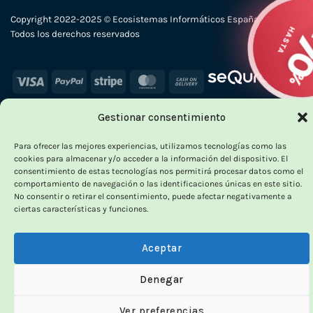
Copyright 2022-2025 © Ecosistemas Informáticos España SL –
H
Todos los derechos reservados
Visa
PayPal
Stripe
MasterCard
Cash
On
Delivery
Gestionar consentimiento
×
Para ofrecer las mejores experiencias, utilizamos tecnologías como las
cookies para almacenar y/o acceder a la información del dispositivo. El
consentimiento de estas tecnologías nos permitirá procesar datos como el
comportamiento de navegación o las identificaciones únicas en este sitio.
No consentir o retirar el consentimiento, puede afectar negativamente a
OUTLET VORPC
ciertas características y funciones.
Calidad probada,
Aceptar
precios imbatibles
Denegar
Productos
100% funcionales
y con
precio más
Ver preferencias