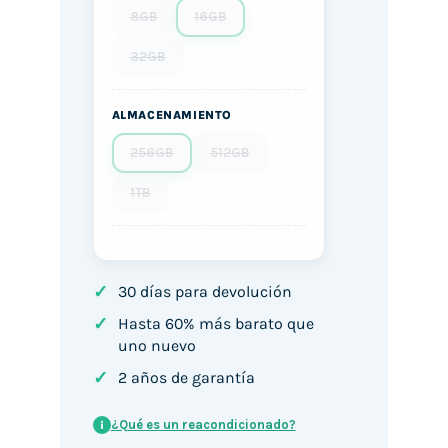
8GB
16GB
32GB
ALMACENAMIENTO
256GB
512GB
1TB
✓
30 días para devolución
✓
Hasta 60% más barato que
uno nuevo
✓
2 años de garantía
¿Qué es un reacondicionado?
i