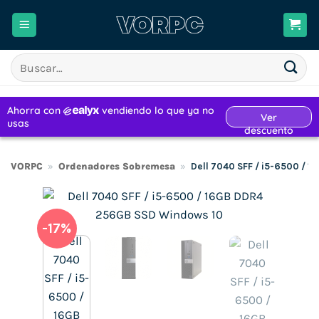
Saltar
al
contenido
Buscar
por:
VORPC
»
Ordenadores Sobremesa
»
Dell 7040 SFF / i5-6500 /
-17%