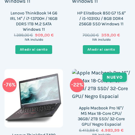
Lenovo ThinkBook 14 G6
HP EliteBook 850 G7 15.6″
IRL 14″ / i7-13700H / 16GB
/ i5-10310U / 8GB DDR4
DDR5 1TB M.2 SATA
256GB SSD Windows 11
Windows 11
El
El
El
El
1.399,00
€
909,00
€
700,00
€
359,00
€
precio
precio
precio
precio
IVA incluido
IVA incluido
original
actual
original
actual
era:
es:
era:
es:
Añadir al carrito
Añadir al carrito
1.399,00 €.
909,00 €.
700,00 €.
359,00 
NUEVO
-76%
-22%
Apple Macbook Pro 16″/
M5 Max 18-Core CPU/
36GB/ 2TB SSD/ 32-Core
GPU/ Negro Espacial
El
El
6.413,88
€
4.983,99
€
precio
precio
IVA incluido