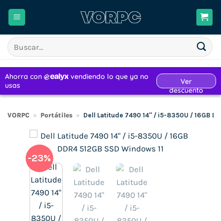
Saltar
al
contenido
Buscar
por:
VORPC
»
Portátiles
»
Dell Latitude 7490 14″ / i5-8350U / 16GB 
-23%