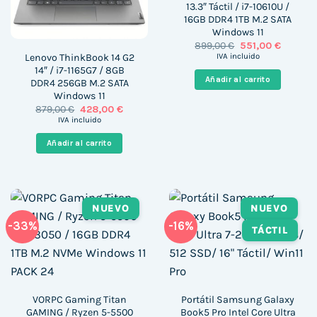
13.3″ Táctil / i7-10610U /
16GB DDR4 1TB M.2 SATA
Windows 11
El
El
899,00
€
551,00
€
precio
precio
Lenovo ThinkBook 14 G2
IVA incluido
original
actual
14″ / i7-1165G7 / 8GB
era:
es:
Añadir al carrito
DDR4 256GB M.2 SATA
899,00 €.
551,00 €
Windows 11
El
El
879,00
€
428,00
€
precio
precio
IVA incluido
original
actual
era:
es:
Añadir al carrito
879,00 €.
428,00 €.
NUEVO
NUEVO
-33%
-16%
TÁCTIL
VORPC Gaming Titan
Portátil Samsung Galaxy
GAMING / Ryzen 5-5500
Book5 Pro Intel Core Ultra