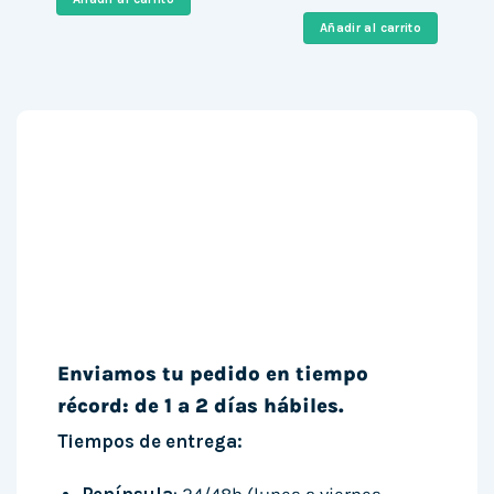
original
actual
6.413,88 €.
4.983,99 €.
era:
es:
Añadir al carrito
470,88 €.
396,99 
Enviamos tu pedido en tiempo
récord: de 1 a 2 días hábiles.
Tiempos de entrega: