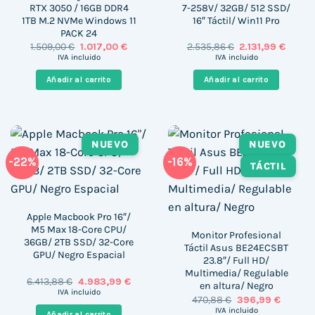
RTX 3050 / 16GB DDR4
7-258V/ 32GB/ 512 SSD/
1TB M.2 NVMe Windows 11
16″ Táctil/ Win11 Pro
PACK 24
El
El
El
El
1.509,00
€
1.017,00
€
2.535,86
€
2.131,99
€
precio
precio
precio
precio
IVA incluido
IVA incluido
original
actual
original
actual
era:
es:
era:
es:
Añadir al carrito
Añadir al carrito
1.509,00 €.
1.017,00 €.
2.535,86 €.
2.131,9
NUEVO
NUEVO
-22%
-16%
TÁCTIL
Apple Macbook Pro 16″/
M5 Max 18-Core CPU/
Monitor Profesional
36GB/ 2TB SSD/ 32-Core
Táctil Asus BE24ECSBT
GPU/ Negro Espacial
23.8″/ Full HD/
Multimedia/ Regulable
El
El
6.413,88
€
4.983,99
€
en altura/ Negro
precio
precio
IVA incluido
El
El
470,88
€
396,99
€
original
actual
precio
precio
era:
es:
IVA incluido
Añadir al carrito