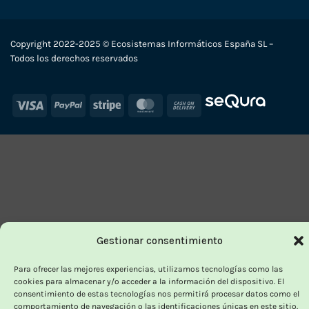
Copyright 2022-2025 © Ecosistemas Informáticos España SL –
Todos los derechos reservados
Visa
PayPal
Stripe
MasterCard
Cash
On
Delivery
Gestionar consentimiento
Para ofrecer las mejores experiencias, utilizamos tecnologías como las
cookies para almacenar y/o acceder a la información del dispositivo. El
consentimiento de estas tecnologías nos permitirá procesar datos como el
comportamiento de navegación o las identificaciones únicas en este sitio.