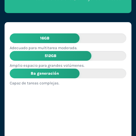
16GB
Adecuado para multitarea moderada.
512GB
Amplio espacio para grandes volúmenes.
8ª generación
Capaz de tareas complejas.