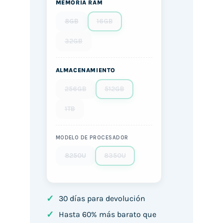
MEMORIA RAM
8GB
16GB
32GB
ALMACENAMIENTO
256GB
512GB
1TB
MODELO DE PROCESADOR
8250U
8350U
✓
30 días para devolución
✓
Hasta 60% más barato que