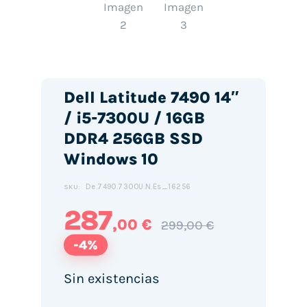
Dell Latitude 7490 14″
/ i5-7300U / 16GB
DDR4 256GB SSD
Windows 10
De.7490.7300U.N.Es_16256
SKU:
287
,00 €
299,00 €
-4%
Sin existencias