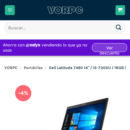
Saltar
al
contenido
Buscar
por:
VORPC
»
Portátiles
»
Dell Latitude 7490 14″ / i5-7300U / 16GB
-4%