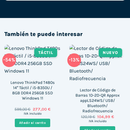
También te puede interesar
TÁCTIL
NUEVO
-54%
-13%
Lenovo ThinkPad T480s
14″ Táctil / i5-8350U /
Lector de Código de
8GB DDR4 256GB SSD
Barras 1D-2D-QR Approx
Windows 11
appLS24WS/ USB/
Bluetooth/
El
El
599,00
€
277,00
€
Radiofrecuencia
precio
precio
IVA incluido
El
El
120,19
€
104,99
€
original
actual
precio
precio
era:
es:
IVA incluido
Añadir al carrito
original
actual
599,00 €.
277,00 €.
era:
es: