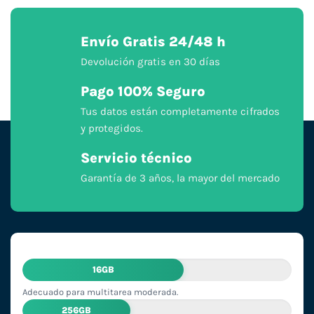
Envío Gratis 24/48 h
Devolución gratis en 30 días
Pago 100% Seguro
Tus datos están completamente cifrados
y protegidos.
Servicio técnico
Garantía de 3 años, la mayor del mercado
16GB
Adecuado para multitarea moderada.
256GB