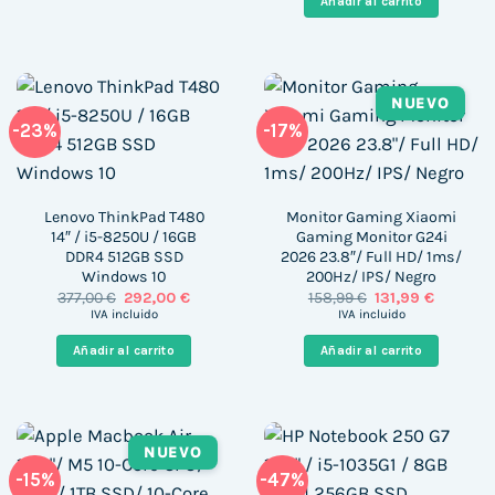
Añadir al carrito
120,19 €.
104,99 €.
NUEVO
-23%
-17%
Lenovo ThinkPad T480
Monitor Gaming Xiaomi
14″ / i5-8250U / 16GB
Gaming Monitor G24i
DDR4 512GB SSD
2026 23.8″/ Full HD/ 1ms/
Windows 10
200Hz/ IPS/ Negro
El
El
El
El
377,00
€
292,00
€
158,99
€
131,99
€
precio
precio
precio
precio
IVA incluido
IVA incluido
original
actual
original
actual
era:
es:
era:
es:
Añadir al carrito
Añadir al carrito
377,00 €.
292,00 €.
158,99 €.
131,99 €.
NUEVO
-15%
-47%