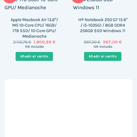
Apple Macbook Air 13,6″/
HP Notebook 250 G7 15.6″
M5 10-Core CPU/ 16GB/
/ i5-1035G1 / 8GB DDR4
1TB SSD/ 10-Core GPU/
256GB SSD Windows 11
Medianoche
El
El
El
El
2.110,76
€
1.800,99
€
697,00
€
367,00
€
precio
precio
precio
precio
IVA incluido
IVA incluido
original
actual
original
actual
era:
es:
era:
es:
Añadir al carrito
Añadir al carrito
2.110,76 €.
1.800,99 €.
697,00 €.
367,00 €