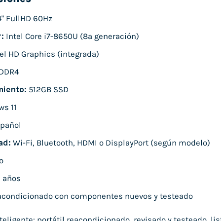
4" FullHD 60Hz
:
Intel Core i7-8650U (8ª generación)
el HD Graphics (integrada)
DDR4
iento:
512GB SSD
s 11
pañol
ad:
Wi-Fi, Bluetooth, HDMI o DisplayPort (según modelo)
o
 años
condicionado con componentes nuevos y testeado
ligente: portátil reacondicionado, revisado y testeado, list