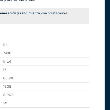
neración y rendimiento
, con prestaciones
Dell
7490
Intel
i7
8650U
16GB
512GB
14"