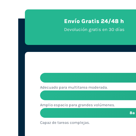
Envío Gratis 24/48 h
Devolución gratis en 30 días
Adecuado para multitarea moderada.
Amplio espacio para grandes volúmenes.
8ª
Capaz de tareas complejas.