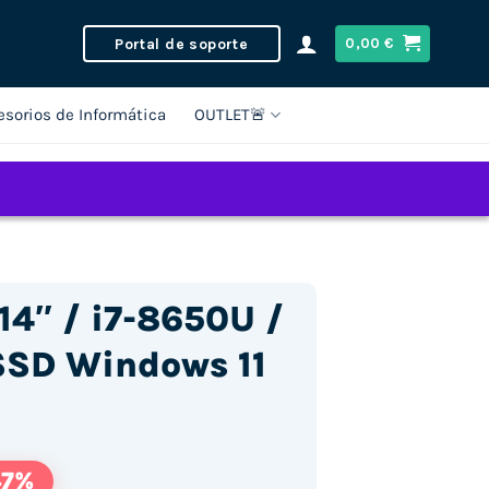
Portal de soporte
0,00
€
esorios de Informática
OUTLET🚨
14″ / i7-8650U /
SSD Windows 11
47%