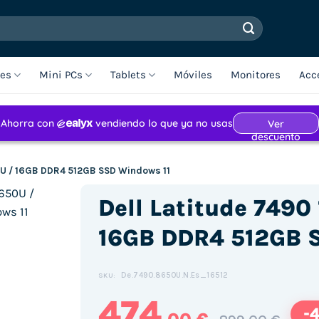
les
Mini PCs
Tablets
Móviles
Monitores
Acc
50U / 16GB DDR4 512GB SSD Windows 11
Dell Latitude 7490 
16GB DDR4 512GB 
De.7490.8650U.N.Es_16512
SKU:
474
-