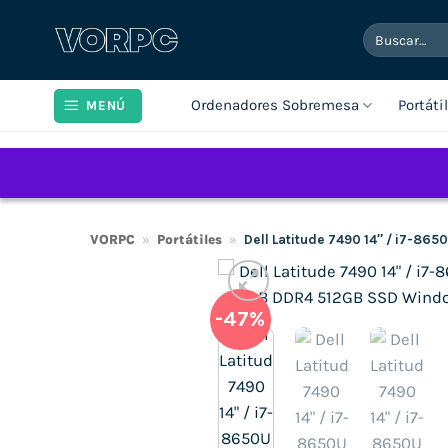
Saltar
Buscar
al
por:
contenido
Ordenadores Sobremesa
Portáti
MENÚ
VORPC
»
Portátiles
»
Dell Latitude 7490 14″ / i7-86
-47%