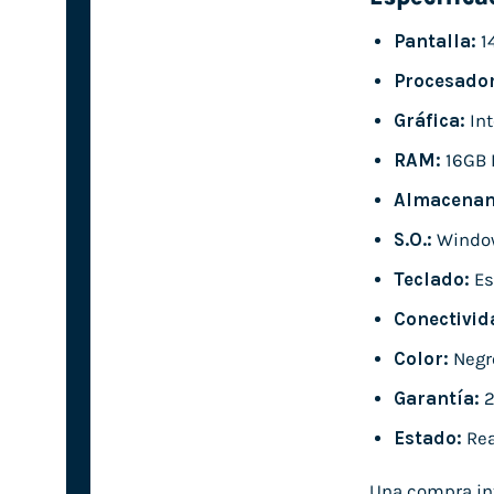
Pantalla:
1
Procesador
Gráfica:
Int
RAM:
16GB 
Almacenam
S.O.:
Window
Teclado:
Es
Conectivid
Color:
Negr
Garantía:
2
Estado:
Rea
Una compra inte