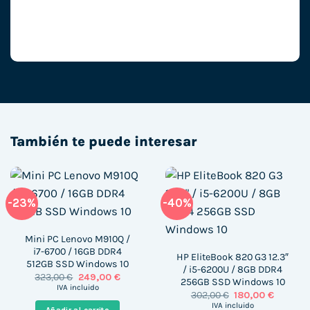
También te puede interesar
-23%
-40%
Mini PC Lenovo M910Q /
i7-6700 / 16GB DDR4
HP EliteBook 820 G3 12.3″
512GB SSD Windows 10
/ i5-6200U / 8GB DDR4
El
El
323,00
€
249,00
€
256GB SSD Windows 10
precio
precio
IVA incluido
El
El
302,00
€
180,00
€
original
actual
precio
precio
era:
es:
IVA incluido