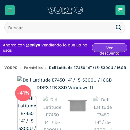
Saltar
al
contenido
Buscar
por:
VORPC
»
Portátiles
»
Dell Latitude E7450 14″ / i5-5300U / 16GB
-41%