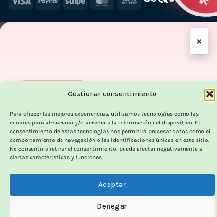
Visa
PayPal
Stripe
MasterCard
Cash
On
Delivery
×
OUTLET VORPC
Gestionar consentimiento
Calidad probada,
Para ofrecer las mejores experiencias, utilizamos tecnologías como las
cookies para almacenar y/o acceder a la información del dispositivo. El
precios imbatibles
consentimiento de estas tecnologías nos permitirá procesar datos como el
comportamiento de navegación o las identificaciones únicas en este sitio.
No consentir o retirar el consentimiento, puede afectar negativamente a
ciertas características y funciones.
Productos
100% funcionales
y con
precio más
bajo!
Aceptar
100% funcionales · revisados
Denegar