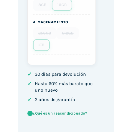
8GB
16GB
ALMACENAMIENTO
256GB
512GB
1TB
✓
30 días para devolución
✓
Hasta 60% más barato que
uno nuevo
✓
2 años de garantía
¿Qué es un reacondicionado?
i