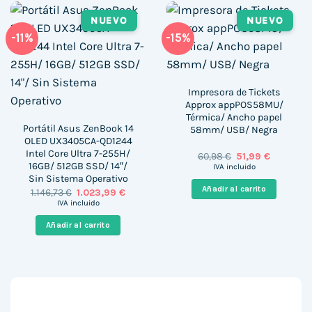
NUEVO
NUEVO
-11%
-15%
Impresora de Tickets
Approx appPOS58MU/
Térmica/ Ancho papel
Portátil Asus ZenBook 14
58mm/ USB/ Negra
OLED UX3405CA-QD1244
Intel Core Ultra 7-255H/
El
El
60,98
€
51,99
€
precio
precio
16GB/ 512GB SSD/ 14″/
IVA incluido
original
actual
Sin Sistema Operativo
era:
es:
Añadir al carrito
El
El
1.146,73
€
1.023,99
€
60,98 €.
51,99 €.
precio
precio
IVA incluido
original
actual
era:
es:
Añadir al carrito
1.146,73 €.
1.023,99 €.