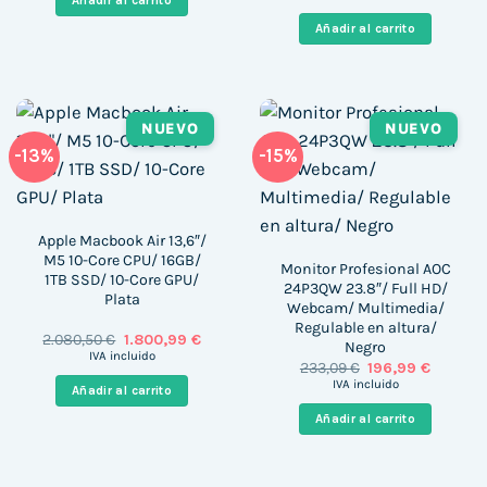
Añadir al carrito
original
actual
323,00 €.
249,00 €.
era:
es:
Añadir al carrito
302,00 €.
180,00 €
NUEVO
NUEVO
-13%
-15%
Apple Macbook Air 13,6″/
M5 10-Core CPU/ 16GB/
Monitor Profesional AOC
1TB SSD/ 10-Core GPU/
24P3QW 23.8″/ Full HD/
Plata
Webcam/ Multimedia/
Regulable en altura/
El
El
2.080,50
€
1.800,99
€
Negro
precio
precio
IVA incluido
El
El
233,09
€
196,99
€
original
actual
precio
precio
era:
es:
IVA incluido
Añadir al carrito
original
actual
2.080,50 €.
1.800,99 €.
era:
es:
Añadir al carrito
233,09 €.
196,99 €