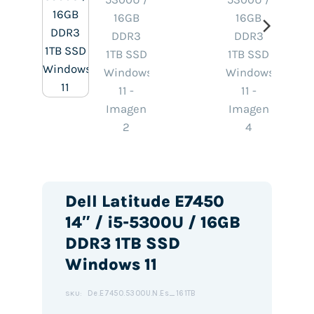
Dell Latitude E7450
14″ / i5-5300U / 16GB
DDR3 1TB SSD
Windows 11
De.E7450.5300U.N.Es_161TB
SKU: