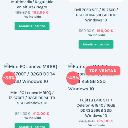
Multimedia/ Regulable
en altura/ Negro
Dell 7050 SFF / i5-7500 /
El
El
193,87
€
162,99
€
8GB DDR4 500GB HDD
precio
precio
IVA incluido
Windows 10
original
actual
era:
es:
Añadir al carrito
193,87 €.
162,99 €.
El
El
599,00
€
166,00
€
precio
precio
IVA incluido
original
actual
era:
es:
Añadir al carrito
599,00 €.
166,00 €
TOP VENTAS
-36%
-48%
Mini PC Lenovo M910Q /
i7-6700T / 32GB DDR4 1TB
Fujitsu E410 SFF /
SSD Windows 10
Celeron-G1840 / 16GB
DDR3 256GB SSD
El
El
644,00
€
410,00
€
Windows 10
precio
precio
IVA incluido
El
El
240,00
€
125,00
€
original
actual
precio
precio
era:
es:
IVA incluido
Añadir al carrito