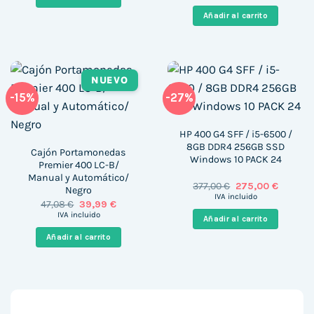
original
actual
644,00 €.
410,00 €.
era:
es:
Añadir al carrito
240,00 €.
125,00 €
NUEVO
-15%
-27%
HP 400 G4 SFF / i5-6500 /
8GB DDR4 256GB SSD
Cajón Portamonedas
Windows 10 PACK 24
Premier 400 LC-B/
Manual y Automático/
El
El
377,00
€
275,00
€
Negro
precio
precio
IVA incluido
El
El
47,08
€
39,99
€
original
actual
precio
precio
era:
es:
IVA incluido
Añadir al carrito
original
actual
377,00 €.
275,00 €
era:
es:
Añadir al carrito
47,08 €.
39,99 €.