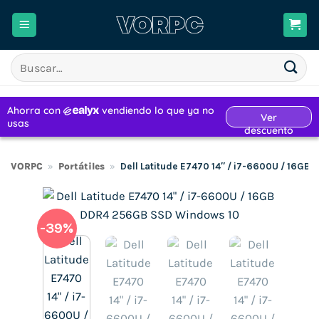
Saltar
al
contenido
Buscar
por:
VORPC
»
Portátiles
»
Dell Latitude E7470 14″ / i7-6600U / 16G
-39%