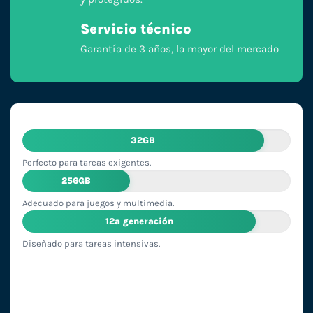
Servicio técnico
Garantía de 3 años, la mayor del mercado
32GB
Perfecto para tareas exigentes.
256GB
Adecuado para juegos y multimedia.
12ª generación
Diseñado para tareas intensivas.