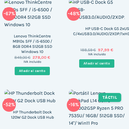
-67%
-48%
HP USB-C Dock G5 2xU
C/4xUSB3.0/AUDIO/2XDP/1xH
Lenovo ThinkCentre
M910s SFF / i5-6500 /
8GB DDR4 512GB SSD
El
El
188,59
€
97,99
€
Windows 10
precio
precio
IVA incluido
El
El
849,00
€
278,00
€
original
actual
precio
precio
era:
es:
IVA incluido
Añadir al carrito
original
actual
188,59 €.
97,99 €.
era:
es:
Añadir al carrito
849,00 €.
278,00 €.
TÁCTIL
-52%
-16%
HP Thunderbolt Dock
120W G2 Dock USB Hub