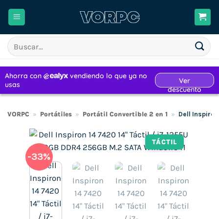
Saltar
al
contenido
Buscar
por:
VORPC
»
Portátiles
»
Portátil Convertible 2 en 1
»
Dell Inspiro
TÁCTIL
-33%