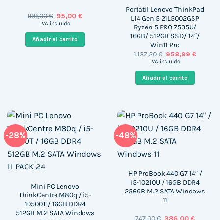
Portátil Lenovo ThinkPad
El
El
199,00
€
95,00
€
L14 Gen 5 21L5002GSP
precio
precio
IVA incluido
Ryzen 5 PRO 7535U/
original
actual
16GB/ 512GB SSD/ 14″/
era:
es:
Añadir al carrito
199,00 €.
95,00 €.
Win11 Pro
El
El
1.137,20
€
958,99
€
precio
precio
IVA incluido
original
actual
era:
es:
Añadir al carrito
1.137,20 €.
958,99 
-28%
-48%
HP ProBook 440 G7 14″ /
i5-10210U / 16GB DDR4
Mini PC Lenovo
256GB M.2 SATA Windows
ThinkCentre M80q / i5-
11
10500T / 16GB DDR4
512GB M.2 SATA Windows
El
El
747,00
€
386,00
€