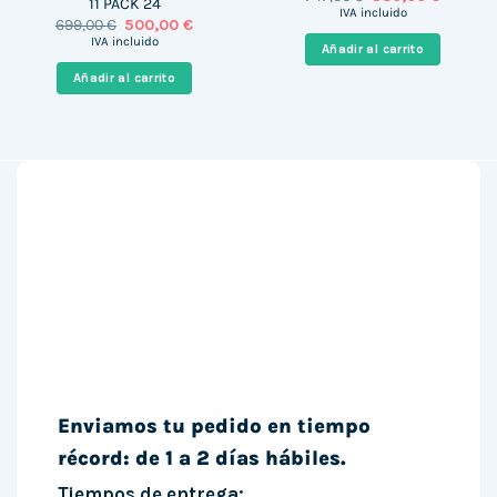
11 PACK 24
precio
precio
IVA incluido
El
El
699,00
€
500,00
€
original
actual
precio
precio
era:
es:
IVA incluido
Añadir al carrito
original
actual
747,00 €.
386,00 
era:
es:
Añadir al carrito
699,00 €.
500,00 €.
Enviamos tu pedido en tiempo
récord: de 1 a 2 días hábiles.
Tiempos de entrega: