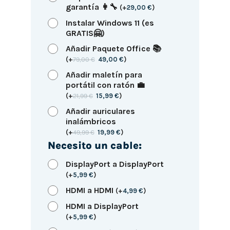
garantía 👩‍🔧
(
+
29,00
€
)
Instalar Windows 11 (es
GRATIS🤗)
Añadir Paquete Office 📚
(
+
79,00
€
49,00
€
)
Añadir maletín para
portátil con ratón 💼
(
+
21,99
€
15,99
€
)
Añadir auriculares
inalámbricos
(
+
49,99
€
19,99
€
)
Necesito un cable:
DisplayPort a DisplayPort
(
+
5,99
€
)
HDMI a HDMI
(
+
4,99
€
)
HDMI a DisplayPort
(
+
5,99
€
)