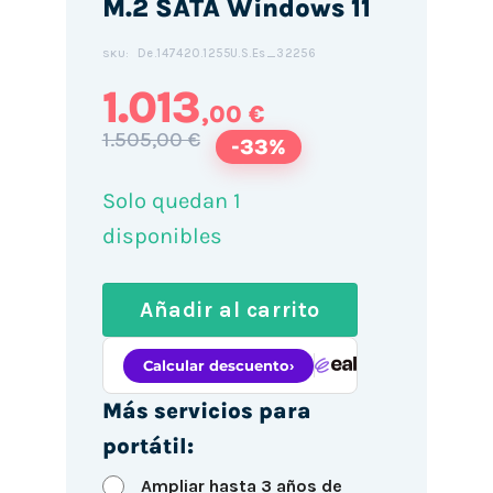
M.2 SATA Windows 11
De.147420.1255U.S.Es_32256
SKU:
1.013
,00 €
1.505,00 €
-33%
Solo quedan 1
disponibles
Añadir al carrito
Más servicios para
portátil:
Ampliar hasta 3 años de