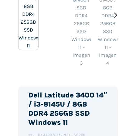
Dell Latitude 3400 14″
/ i3-8145U / 8GB
DDR4 256GB SSD
Windows 11
De.3400.8145U.N.Es_8G256
SKU: