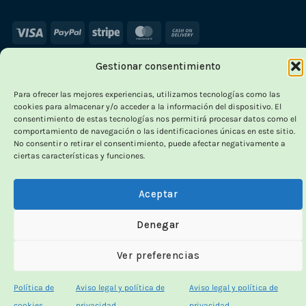
Visa
PayPal
Stripe
MasterCard
Cash
On
Gestionar consentimiento
Delivery
×
Para ofrecer las mejores experiencias, utilizamos tecnologías como las
cookies para almacenar y/o acceder a la información del dispositivo. El
consentimiento de estas tecnologías nos permitirá procesar datos como el
comportamiento de navegación o las identificaciones únicas en este sitio.
No consentir o retirar el consentimiento, puede afectar negativamente a
ciertas características y funciones.
OUTLET VORPC
Calidad probada,
Aceptar
precios imbatibles
Denegar
Productos
100% funcionales
y con
precio más
Ver preferencias
bajo!
Política de
Aviso legal y política de
Aviso legal y política de
cookies
privacidad
privacidad