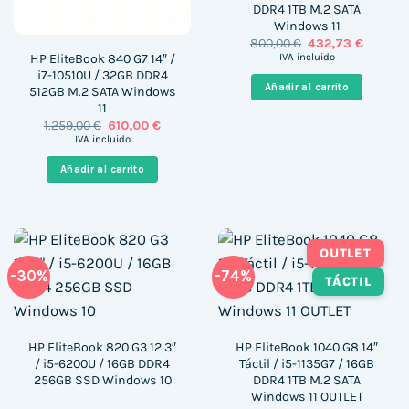
DDR4 1TB M.2 SATA
Windows 11
El
El
800,00
€
432,73
€
precio
precio
HP EliteBook 840 G7 14″ /
IVA incluido
original
actual
i7-10510U / 32GB DDR4
era:
es:
Añadir al carrito
512GB M.2 SATA Windows
800,00 €.
432,73 €
11
El
El
1.259,00
€
610,00
€
precio
precio
IVA incluido
original
actual
era:
es:
Añadir al carrito
1.259,00 €.
610,00 €.
OUTLET
-30%
-74%
TÁCTIL
HP EliteBook 820 G3 12.3″
HP EliteBook 1040 G8 14″
/ i5-6200U / 16GB DDR4
Táctil / i5-1135G7 / 16GB
256GB SSD Windows 10
DDR4 1TB M.2 SATA
Windows 11 OUTLET