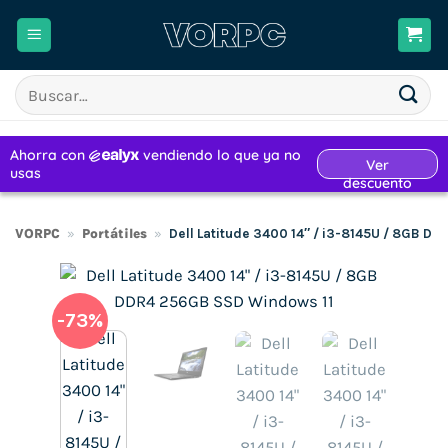
Saltar
al
contenido
Buscar
por:
VORPC
»
Portátiles
»
Dell Latitude 3400 14″ / i3-8145U / 8GB D
-73%