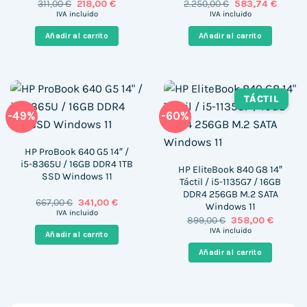
El
El
El
El
311,00
€
218,00
€
2.250,00
€
583,74
€
precio
precio
precio
precio
IVA incluido
IVA incluido
original
actual
original
actual
era:
es:
era:
es:
Añadir al carrito
Añadir al carrito
311,00 €.
218,00 €.
2.250,00 €.
583,74 
TÁCTIL
-49%
-60%
HP ProBook 640 G5 14″ /
i5-8365U / 16GB DDR4 1TB
HP EliteBook 840 G8 14″
SSD Windows 11
Táctil / i5-1135G7 / 16GB
DDR4 256GB M.2 SATA
El
El
667,00
€
341,00
€
Windows 11
precio
precio
IVA incluido
El
El
899,00
€
358,00
€
original
actual
precio
precio
era:
es:
IVA incluido
Añadir al carrito
original
actual
667,00 €.
341,00 €.
era:
es:
Añadir al carrito
899,00 €.
358,00 