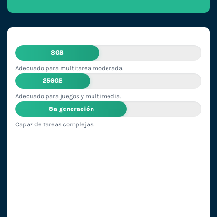
8GB
Adecuado para multitarea moderada.
256GB
Adecuado para juegos y multimedia.
8ª generación
Capaz de tareas complejas.