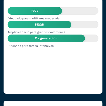
16GB
Adecuado para multitarea moderada.
512GB
Amplio espacio para grandes volúmenes.
11ª generación
Diseñado para tareas intensivas.