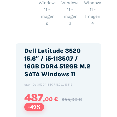
Dell Latitude 3520
15.6″ / i5-1135G7 /
16GB DDR4 512GB M.2
SATA Windows 11
De.3520.1135G7.N.Es_16512
SKU:
487
,00 €
955,00 €
-49%