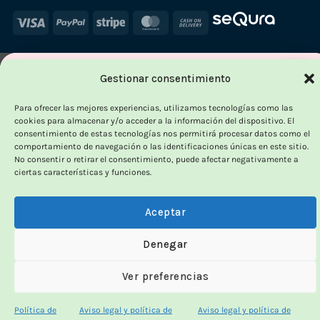
Visa
PayPal
Stripe
MasterCard
Cash
On
Delivery
×
Gestionar consentimiento
-
Para ofrecer las mejores experiencias, utilizamos tecnologías como las
cookies para almacenar y/o acceder a la información del dispositivo. El
consentimiento de estas tecnologías nos permitirá procesar datos como el
comportamiento de navegación o las identificaciones únicas en este sitio.
OUTLET VORPC
No consentir o retirar el consentimiento, puede afectar negativamente a
ciertas características y funciones.
Calidad probada,
precios imbatibles
Aceptar
Denegar
Productos
100% funcionales
y con
precio más
bajo!
Ver preferencias
Política de
Aviso legal y política de
Aviso legal y política de
100% funcionales · revisados