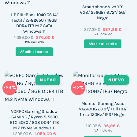
Smartphone Vivo Y31
6GB/ 256GB/ 6.72″/ 5G/
HP EliteBook 1040 G6 14″
Negro
Táctil / i5-8265U / 16GB
DDR4 1TB M.2 SATA
El
El
377,39
€
337,99
€
Windows 11
precio
precio
IVA incluido
El
El
1.099,00
€
576,00
€
original
actual
precio
precio
era:
es:
IVA incluido
Añadir al carrito
original
actual
377,39 €.
337,99 €
era:
es:
Añadir al carrito
1.099,00 €.
576,00 €.
NUEVO
NUEVO
-24%
-12%
Monitor Gaming Asus
VA249HG 23.8″/ Full HD/
VORPC Gaming Shadow
1ms/ 120Hz/ IPS/ Negro
GAMING / Ryzen 5-5500
RTX 5060 / 8GB DDR4 1TB
El
El
110,39
€
96,99
€
M.2 NVMe Windows 11
precio
precio
IVA incluido
El
El
1.399,00
€
1.059,00
€
original
actual