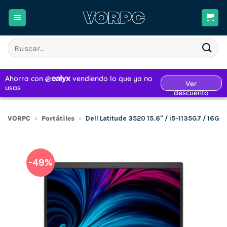
Saltar
al
contenido
Buscar
por:
VORPC
»
Portátiles
»
Dell Latitude 3520 15.6″ / i5-1135G7 / 16G
-49%