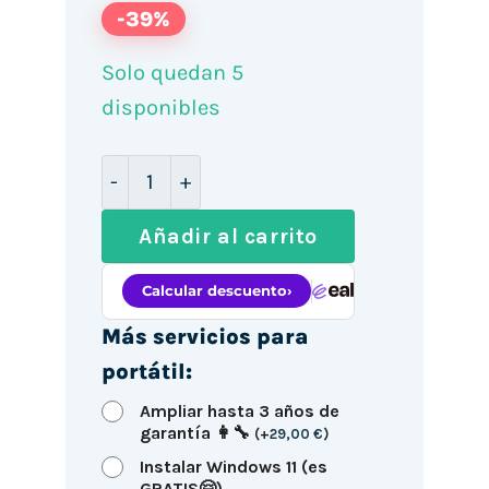
-39%
Solo quedan 5
disponibles
Dell Latitude 5310 2 en 1 13.3" Táctil /
Añadir al carrito
Más servicios para
portátil:
Ampliar hasta 3 años de
garantía 👩‍🔧
(
+
29,00
€
)
Instalar Windows 11 (es
GRATIS🤗)