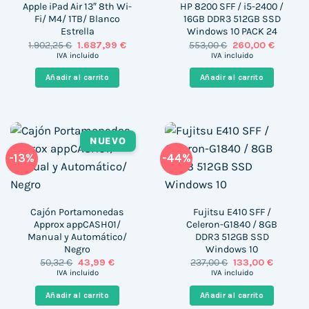
Apple iPad Air 13″ 8th Wi-
HP 8200 SFF / i5-2400 /
Fi/ M4/ 1TB/ Blanco
16GB DDR3 512GB SSD
Estrella
Windows 10 PACK 24
El
El
El
El
1.902,25
€
1.687,99
€
553,00
€
260,00
€
precio
precio
precio
precio
IVA incluido
IVA incluido
original
actual
original
actual
era:
es:
era:
es:
Añadir al carrito
Añadir al carrito
1.902,25 €.
1.687,99 €.
553,00 €.
260,00 
NUEVO
-13%
-44%
Cajón Portamonedas
Fujitsu E410 SFF /
Approx appCASH01/
Celeron-G1840 / 8GB
Manual y Automático/
DDR3 512GB SSD
Negro
Windows 10
El
El
El
El
50,32
€
43,99
€
237,00
€
133,00
€
precio
precio
precio
precio
IVA incluido
IVA incluido
original
actual
original
actual
era:
es:
era:
es:
Añadir al carrito
Añadir al carrito
50,32 €.
43,99 €.
237,00 €.
133,00 €