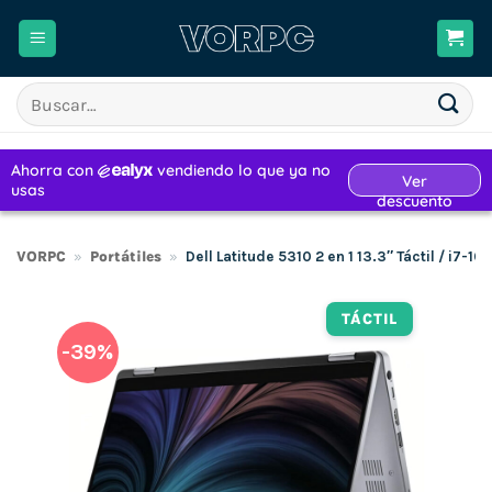
Saltar
al
contenido
Buscar
por:
VORPC
»
Portátiles
»
Dell Latitude 5310 2 en 1 13.3″ Táctil / i7-
TÁCTIL
-39%