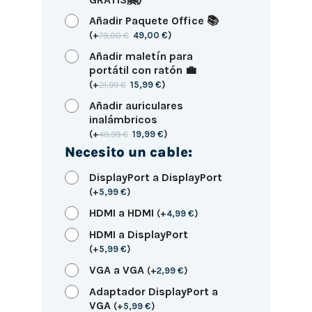
Añadir Paquete Office 📚
(
+
79,00
€
49,00
€
)
Añadir maletín para
portátil con ratón 💼
(
+
21,99
€
15,99
€
)
Añadir auriculares
inalámbricos
(
+
49,99
€
19,99
€
)
Necesito un cable:
DisplayPort a DisplayPort
(
+
5,99
€
)
HDMI a HDMI
(
+
4,99
€
)
HDMI a DisplayPort
(
+
5,99
€
)
VGA a VGA
(
+
2,99
€
)
Adaptador DisplayPort a
VGA
(
+
5,99
€
)