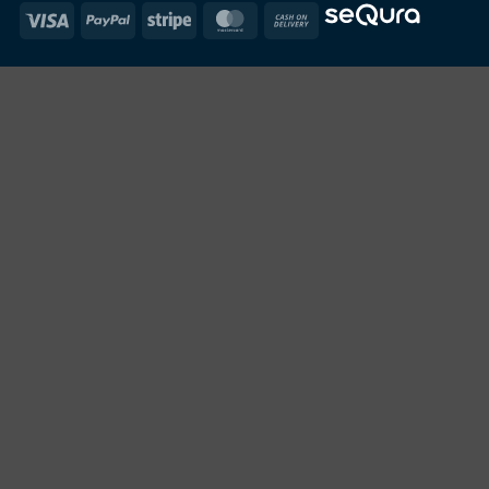
Visa
PayPal
Stripe
MasterCard
Cash
On
Delivery