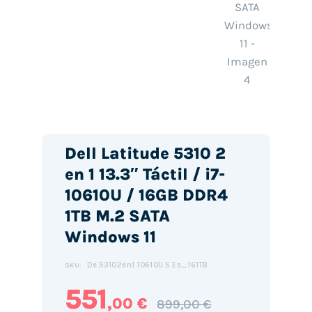
Dell Latitude 5310 2
en 1 13.3″ Táctil / i7-
10610U / 16GB DDR4
1TB M.2 SATA
Windows 11
De.53102en1.10610U.S.Es_161TB
SKU:
551
,00 €
899,00 €