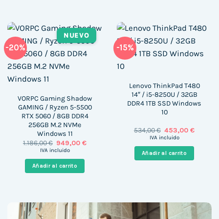
NUEVO
-20%
-15%
Lenovo ThinkPad T480
14″ / i5-8250U / 32GB
VORPC Gaming Shadow
DDR4 1TB SSD Windows
GAMING / Ryzen 5-5500
10
RTX 5060 / 8GB DDR4
256GB M.2 NVMe
El
El
534,00
€
453,00
€
Windows 11
precio
precio
IVA incluido
El
El
1.186,00
€
949,00
€
original
actual
precio
precio
era:
es:
IVA incluido
Añadir al carrito
original
actual
534,00 €.
453,00 
era:
es:
Añadir al carrito
1.186,00 €.
949,00 €.