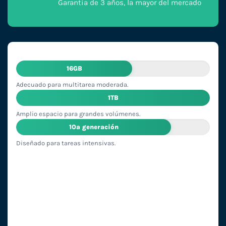
Garantía de 3 años, la mayor del mercado
16GB
Adecuado para multitarea moderada.
1TB
Amplio espacio para grandes volúmenes.
10ª generación
Diseñado para tareas intensivas.