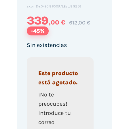
De.5490.8650U.N.Es_8G256
SKU:
339
,00 €
612,00 €
-45%
Sin existencias
Este producto
está agotado.
¡No te
preocupes!
Introduce tu
correo