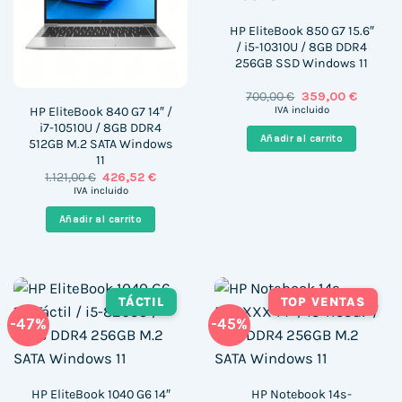
HP EliteBook 850 G7 15.6″
/ i5-10310U / 8GB DDR4
256GB SSD Windows 11
El
El
700,00
€
359,00
€
precio
precio
HP EliteBook 840 G7 14″ /
IVA incluido
original
actual
i7-10510U / 8GB DDR4
era:
es:
Añadir al carrito
512GB M.2 SATA Windows
700,00 €.
359,00 
11
El
El
1.121,00
€
426,52
€
precio
precio
IVA incluido
original
actual
era:
es:
Añadir al carrito
1.121,00 €.
426,52 €.
TÁCTIL
TOP VENTAS
-47%
-45%
HP EliteBook 1040 G6 14″
HP Notebook 14s-