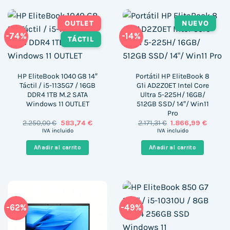
OUTLET
NUEVO
-74%
-14%
TÁCTIL
HP EliteBook 1040 G8 14″
Portátil HP EliteBook 8
Táctil / i5-1135G7 / 16GB
G1i AD2Z0ET Intel Core
DDR4 1TB M.2 SATA
Ultra 5-225H/ 16GB/
Windows 11 OUTLET
512GB SSD/ 14″/ Win11
Pro
El
El
El
El
2.250,00
€
583,74
€
2.171,31
€
1.866,99
€
precio
precio
precio
precio
IVA incluido
IVA incluido
original
actual
original
actual
era:
es:
era:
es:
Añadir al carrito
Añadir al carrito
2.250,00 €.
583,74 €.
2.171,31 €.
1.866,9
-62%
-49%