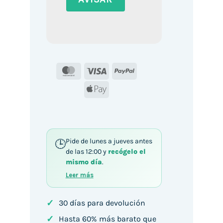
MasterCard
Visa
PayPal
Apple
Pay
Pide de lunes a jueves antes
de las 12:00 y
recógelo el
mismo día
.
Leer más
✓
30 días para devolución
✓
Hasta 60% más barato que