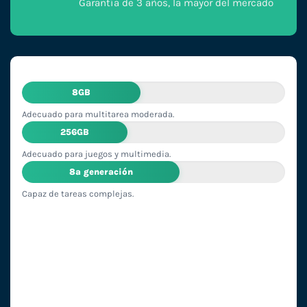
Garantía de 3 años, la mayor del mercado
8GB
Adecuado para multitarea moderada.
256GB
Adecuado para juegos y multimedia.
8ª generación
Capaz de tareas complejas.