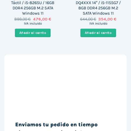
Táctil / i5-8265U / 16GB
DQ4XXX 14″ / i5-1155G7 /
DDR4 256GB M.2 SATA
8GB DDR4 256GB M.2
Windows 11
SATA Windows 11
El
El
El
El
899,00
€
476,00
€
644,00
€
354,00
€
precio
precio
precio
precio
IVA incluido
IVA incluido
original
actual
original
actual
era:
es:
era:
es:
Añadir al carrito
Añadir al carrito
899,00 €.
476,00 €.
644,00 €.
354,00 
Enviamos tu pedido en tiempo