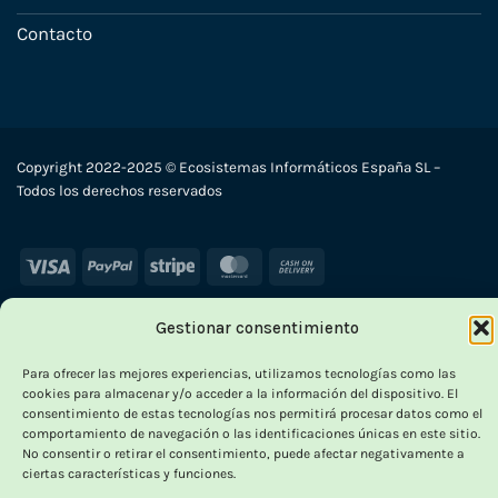
Contacto
Copyright 2022-2025 © Ecosistemas Informáticos España SL –
Todos los derechos reservados
Visa
PayPal
Stripe
MasterCard
Cash
On
Delivery
Gestionar consentimiento
×
Para ofrecer las mejores experiencias, utilizamos tecnologías como las
cookies para almacenar y/o acceder a la información del dispositivo. El
consentimiento de estas tecnologías nos permitirá procesar datos como el
comportamiento de navegación o las identificaciones únicas en este sitio.
No consentir o retirar el consentimiento, puede afectar negativamente a
OUTLET VORPC
ciertas características y funciones.