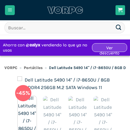
Saltar
al
contenido
Buscar
por:
VORPC
»
Portátiles
»
Dell Latitude 5490 14″ / i7-8650U / 8GB D
-45%