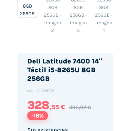
Dell Latitude 7400 14″
Táctil i5-8265U 8GB
256GB
2423952R4
SKU:
328
,55 €
390,97 €
-16%
Sin existencias