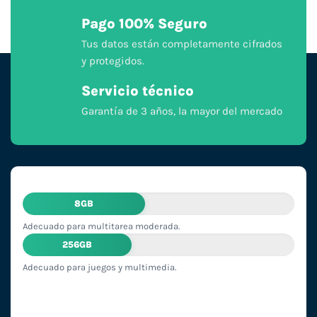
Pago 100% Seguro
Tus datos están completamente cifrados
y protegidos.
Servicio técnico
Garantía de 3 años, la mayor del mercado
8GB
Adecuado para multitarea moderada.
256GB
Adecuado para juegos y multimedia.