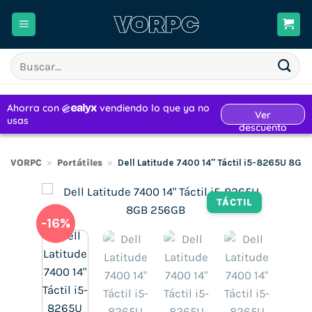
Saltar
al
contenido
Buscar
por:
VORPC
»
Portátiles
»
Dell Latitude 7400 14″ Táctil i5-8265U 8G
TÁCTIL
-16%