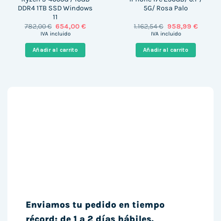
DDR4 1TB SSD Windows
5G/ Rosa Palo
11
El
El
El
El
782,00
€
654,00
€
1.162,54
€
958,99
€
precio
precio
precio
precio
IVA incluido
IVA incluido
original
actual
original
actual
era:
es:
era:
es:
Añadir al carrito
Añadir al carrito
782,00 €.
654,00 €.
1.162,54 €.
958,99 
Enviamos tu pedido en tiempo
récord: de 1 a 2 días hábiles.