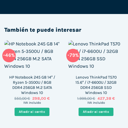
También te puede interesar
-46%
-79%
HP Notebook 245 G8 14″ /
Lenovo ThinkPad T570
Ryzen 5-3500U / 8GB
15.6″ / i7-6600U / 32GB
DDR4 256GB M.2 SATA
DDR4 256GB SSD
Windows 10
Windows 10
El
El
El
El
550,00
€
298,00
€
1.999,00
€
427,38
€
precio
precio
precio
precio
IVA incluido
IVA incluido
original
actual
original
actual
era:
es:
era:
es:
Añadir al carrito
Añadir al carrito
550,00 €.
298,00 €.
1.999,00 €.
427,38 