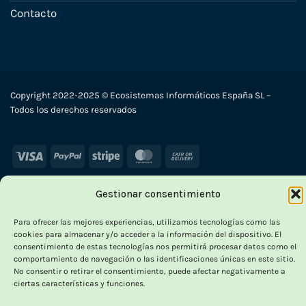
Contacto
Copyright 2022-2025 © Ecosistemas Informáticos España SL –
Todos los derechos reservados
Visa
PayPal
Stripe
MasterCard
Cash
On
Delivery
Gestionar consentimiento
Para ofrecer las mejores experiencias, utilizamos tecnologías como las
cookies para almacenar y/o acceder a la información del dispositivo. El
consentimiento de estas tecnologías nos permitirá procesar datos como el
comportamiento de navegación o las identificaciones únicas en este sitio.
No consentir o retirar el consentimiento, puede afectar negativamente a
ciertas características y funciones.