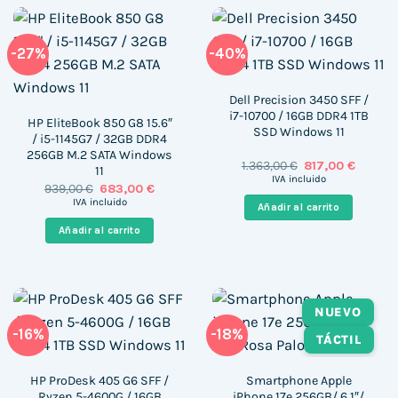
-27%
-40%
Dell Precision 3450 SFF /
i7-10700 / 16GB DDR4 1TB
HP EliteBook 850 G8 15.6″
SSD Windows 11
/ i5-1145G7 / 32GB DDR4
256GB M.2 SATA Windows
El
El
1.363,00
€
817,00
€
11
precio
precio
IVA incluido
El
El
939,00
€
683,00
€
original
actual
precio
precio
era:
es:
IVA incluido
Añadir al carrito
original
actual
1.363,00 €.
817,00 
era:
es:
Añadir al carrito
939,00 €.
683,00 €.
NUEVO
-16%
-18%
TÁCTIL
HP ProDesk 405 G6 SFF /
Smartphone Apple
Ryzen 5-4600G / 16GB
iPhone 17e 256GB/ 6.1″/