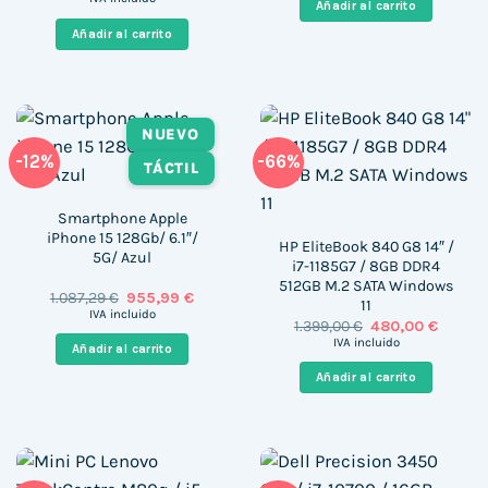
Añadir al carrito
original
actual
399,00 €.
285,00 
era:
es:
Añadir al carrito
1.909,00 €.
500,00 €.
NUEVO
-12%
-66%
TÁCTIL
Smartphone Apple
iPhone 15 128Gb/ 6.1″/
HP EliteBook 840 G8 14″ /
5G/ Azul
i7-1185G7 / 8GB DDR4
512GB M.2 SATA Windows
El
El
1.087,29
€
955,99
€
11
precio
precio
IVA incluido
El
El
1.399,00
€
480,00
€
original
actual
precio
precio
era:
es:
IVA incluido
Añadir al carrito
original
actual
1.087,29 €.
955,99 €.
era:
es:
Añadir al carrito
1.399,00 €.
480,00 