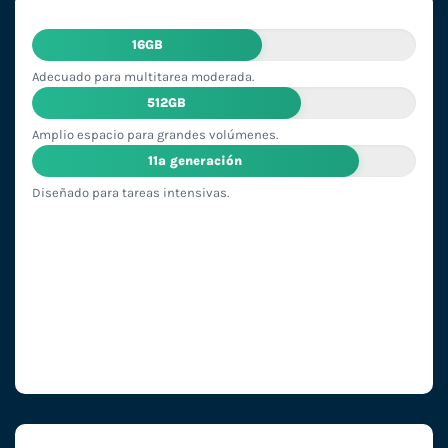
16GB
Adecuado para multitarea moderada.
512GB
Amplio espacio para grandes volúmenes.
11ª generación
Diseñado para tareas intensivas.