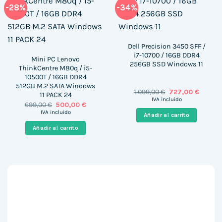
-28%
-34%
Dell Precision 3450 SFF /
i7-10700 / 16GB DDR4
Mini PC Lenovo
256GB SSD Windows 11
ThinkCentre M80q / i5-
10500T / 16GB DDR4
512GB M.2 SATA Windows
El
El
1.099,00
€
727,00
€
11 PACK 24
precio
precio
IVA incluido
El
El
699,00
€
500,00
€
original
actual
precio
precio
era:
es:
IVA incluido
Añadir al carrito
original
actual
1.099,00 €.
727,00 
era:
es:
Añadir al carrito
699,00 €.
500,00 €.