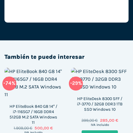
También te puede interesar
-74%
-29%
HP EliteDesk 8300 SFF /
i7-3770 / 32GB DDR3 1TB
HP EliteBook 840 G8 14″ /
SSD Windows 10
i7-1165G7 / 16GB DDR4
512GB M.2 SATA Windows
El
El
399,00
€
285,00
€
11
precio
precio
IVA incluido
El
El
1.909,00
€
500,00
€
original
actual
precio
precio
era:
es:
IVA incluido