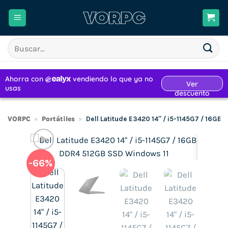
Saltar
al
contenido
Buscar
por:
VORPC
»
Portátiles
»
Dell Latitude E3420 14″ / i5-1145G7 / 16G
-66%
H