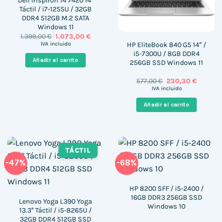
Dell Inspiron 14 7420 14″
Táctil / i7-1255U / 32GB
DDR4 512GB M.2 SATA
Windows 11
El
El
1.399,00
€
1.073,00
€
precio
precio
HP EliteBook 840 G5 14″ /
IVA incluido
original
actual
i5-7300U / 8GB DDR4
era:
es:
Añadir al carrito
256GB SSD Windows 11
1.399,00 €.
1.073,00 €.
El
El
577,00
€
230,30
€
precio
precio
IVA incluido
original
actual
era:
es:
Añadir al carrito
577,00 €.
230,30 €
TÁCTIL
-47%
-68%
HP 8200 SFF / i5-2400 /
16GB DDR3 256GB SSD
Lenovo Yoga L390 Yoga
Windows 10
13.3″ Táctil / i5-8265U /
32GB DDR4 512GB SSD