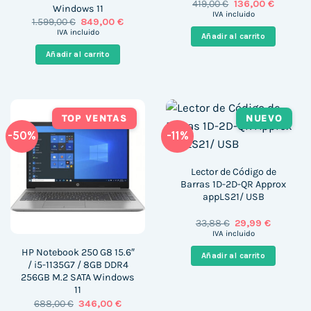
El
El
419,00
€
136,00
€
Windows 11
precio
precio
IVA incluido
El
El
1.599,00
€
849,00
€
original
actual
precio
precio
era:
es:
IVA incluido
Añadir al carrito
original
actual
419,00 €.
136,00 €
era:
es:
Añadir al carrito
1.599,00 €.
849,00 €.
TOP VENTAS
NUEVO
-50%
-11%
Lector de Código de
Barras 1D-2D-QR Approx
appLS21/ USB
El
El
33,88
€
29,99
€
precio
precio
IVA incluido
original
actual
era:
es:
HP Notebook 250 G8 15.6″
Añadir al carrito
33,88 €.
29,99 €.
/ i5-1135G7 / 8GB DDR4
256GB M.2 SATA Windows
11
El
El
688,00
€
346,00
€