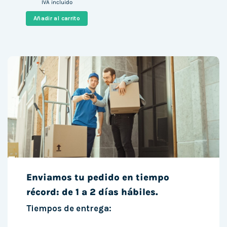
precio
precio
IVA incluido
original
actual
era:
es:
Añadir al carrito
688,00 €.
346,00 €.
Enviamos tu pedido en tiempo
récord: de 1 a 2 días hábiles.
Tiempos de entrega: