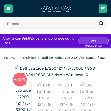
Saltar
al
contenido
Buscar
por:
VORPC
»
Portátiles
»
Dell Latitude E7250 12″ / i5-5300U / 8GB
-72%