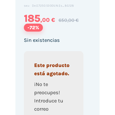
De.E7250.5300U.N.Es_8G128
SKU:
185
,00 €
650,00 €
-72%
Sin existencias
Este producto
está agotado.
¡No te
preocupes!
Introduce tu
correo