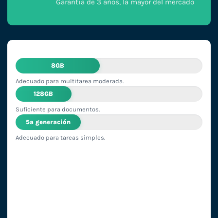
Garantía de 3 años, la mayor del mercado
8GB
Adecuado para multitarea moderada.
128GB
Suficiente para documentos.
5ª generación
Adecuado para tareas simples.