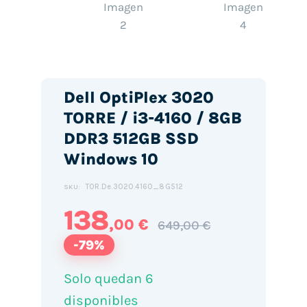
Dell OptiPlex 3020
TORRE / i3-4160 / 8GB
DDR3 512GB SSD
Windows 10
TOR.De.3020.4160_8G512
SKU:
138
,00 €
649,00 €
-79%
Solo quedan 6
disponibles