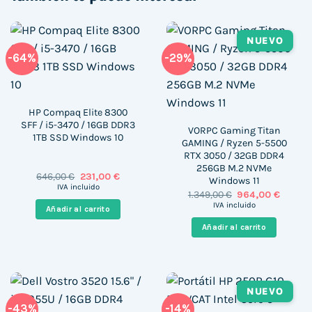
NUEVO
-64%
-29%
HP Compaq Elite 8300
SFF / i5-3470 / 16GB DDR3
VORPC Gaming Titan
1TB SSD Windows 10
GAMING / Ryzen 5-5500
RTX 3050 / 32GB DDR4
256GB M.2 NVMe
El
El
646,00
€
231,00
€
Windows 11
precio
precio
IVA incluido
El
El
1.349,00
€
964,00
€
original
actual
precio
precio
era:
es:
IVA incluido
Añadir al carrito
original
actual
646,00 €.
231,00 €.
era:
es:
Añadir al carrito
1.349,00 €.
964,00 
NUEVO
-43%
-14%