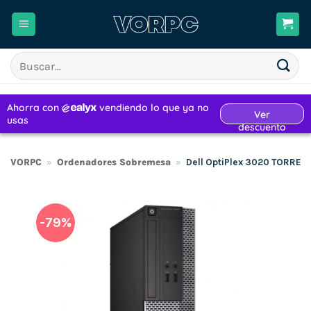
Saltar
al
contenido
Buscar
por:
VORPC
»
Ordenadores Sobremesa
»
Dell OptiPlex 3020 TORRE 
-79%