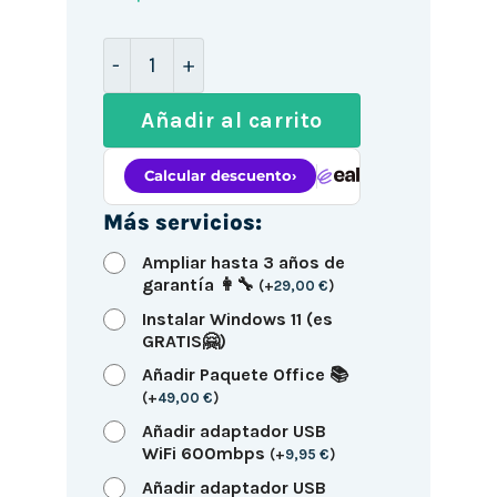
Dell OptiPlex 3020 TORRE / i3-4160 / 
Añadir al carrito
Más servicios:
Ampliar hasta 3 años de
garantía 👩‍🔧
(
+
29,00
€
)
Instalar Windows 11 (es
GRATIS🤗)
Añadir Paquete Office 📚
(
+
49,00
€
)
Añadir adaptador USB
WiFi 600mbps
(
+
9,95
€
)
Añadir adaptador USB