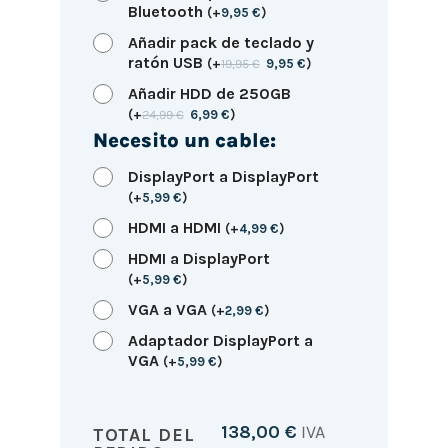
Bluetooth
(
+
9,95
€
)
Añadir pack de teclado y
ratón USB
(
+
19,95
€
9,95
€
)
Añadir HDD de 250GB
(
+
24,99
€
6,99
€
)
Necesito un cable:
DisplayPort a DisplayPort
(
+
5,99
€
)
HDMI a HDMI
(
+
4,99
€
)
HDMI a DisplayPort
(
+
5,99
€
)
VGA a VGA
(
+
2,99
€
)
Adaptador DisplayPort a
VGA
(
+
5,99
€
)
138,00
€
IVA
TOTAL DEL