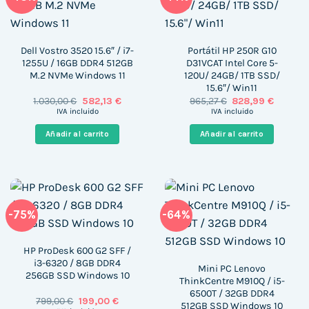
Dell Vostro 3520 15.6″ / i7-
Portátil HP 250R G10
1255U / 16GB DDR4 512GB
D31VCAT Intel Core 5-
M.2 NVMe Windows 11
120U/ 24GB/ 1TB SSD/
15.6″/ Win11
El
El
El
El
1.030,00
€
582,13
€
965,27
€
828,99
€
precio
precio
precio
precio
IVA incluido
IVA incluido
original
actual
original
actual
era:
es:
era:
es:
Añadir al carrito
Añadir al carrito
1.030,00 €.
582,13 €.
965,27 €.
828,99 
-75%
-64%
HP ProDesk 600 G2 SFF /
i3-6320 / 8GB DDR4
Mini PC Lenovo
256GB SSD Windows 10
ThinkCentre M910Q / i5-
6500T / 32GB DDR4
El
El
799,00
€
199,00
€
512GB SSD Windows 10