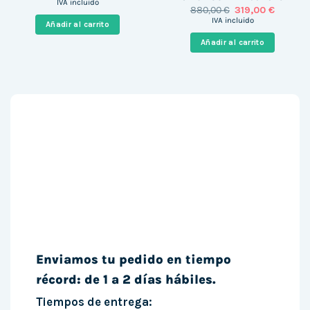
precio
precio
IVA incluido
El
El
880,00
€
319,00
€
original
actual
precio
precio
era:
es:
IVA incluido
Añadir al carrito
original
actual
799,00 €.
199,00 €.
era:
es:
Añadir al carrito
880,00 €.
319,00 €
Enviamos tu pedido en tiempo
récord: de 1 a 2 días hábiles.
Tiempos de entrega: