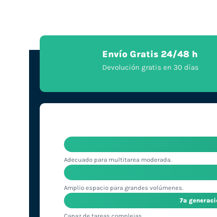
Envío Gratis 24/48 h
Devolución gratis en 30 días
Adecuado para multitarea moderada.
Amplio espacio para grandes volúmenes.
7ª generac
Capaz de tareas complejas.