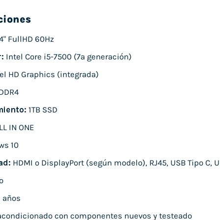
ciones
4" FullHD 60Hz
:
Intel Core i5-7500 (7ª generación)
el HD Graphics (integrada)
DDR4
iento:
1TB SSD
LL IN ONE
ws 10
ad:
HDMI o DisplayPort (según modelo), RJ45, USB Tipo C, U
o
 años
condicionado con componentes nuevos y testeado