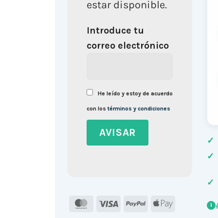
estar disponible.
Introduce tu
correo electrónico
He leído y estoy de acuerdo
con los
términos y condiciones
✓
✓
✓
MasterCard
Visa
PayPal
Apple
i
Pay