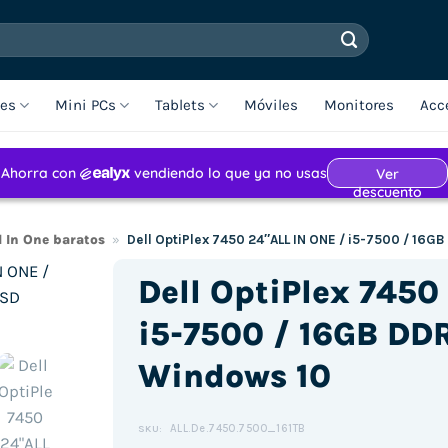
les
Mini PCs
Tablets
Móviles
Monitores
Acc
l In One baratos
»
Dell OptiPlex 7450 24″ALL IN ONE / i5-7500 / 16
Dell OptiPlex 7450
i5-7500 / 16GB DD
Windows 10
ALL.De.7450.7500_161TB
SKU: