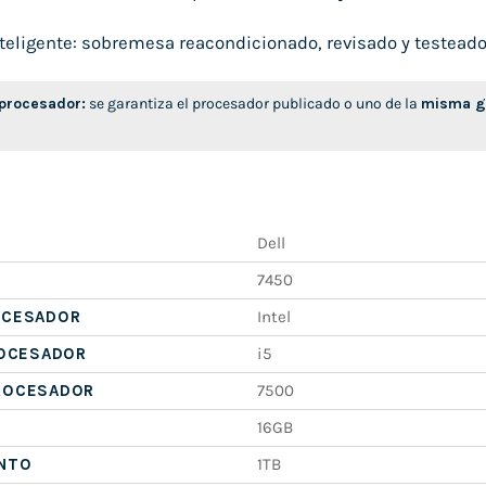
eligente: sobremesa reacondicionado, revisado y testeado, l
 procesador:
se garantiza el procesador publicado o uno de la
misma ge
Dell
7450
OCESADOR
Intel
ROCESADOR
i5
ROCESADOR
7500
16GB
NTO
1TB