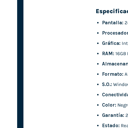
Especifica
Pantalla:
2
Procesador
Gráfica:
Int
RAM:
16GB 
Almacenam
Formato:
A
S.O.:
Windo
Conectivid
Color:
Negr
Garantía:
2
Estado:
Rea