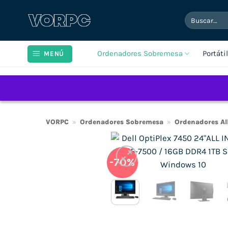
Saltar
Buscar
al
por:
contenido
Ordenadores Sobremesa
Portáti
MENÚ
VORPC
»
Ordenadores Sobremesa
»
Ordenadores Al
-70%