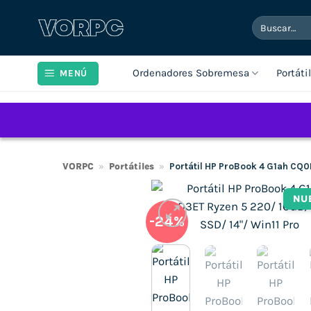
Saltar
Buscar
al
por:
contenido
Ordenadores Sobremesa
Portáti
MENÚ
VORPC
»
Portátiles
»
Portátil HP ProBook 4 G1ah CQ0
NU
-24%