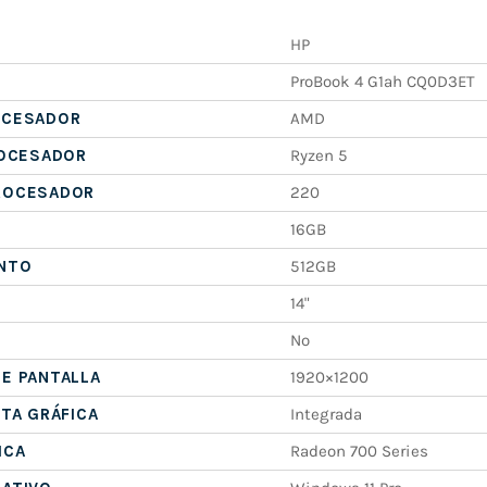
HP
ProBook 4 G1ah CQ0D3ET
OCESADOR
AMD
ROCESADOR
Ryzen 5
ROCESADOR
220
16GB
NTO
512GB
14"
No
E PANTALLA
1920×1200
ETA GRÁFICA
Integrada
ICA
Radeon 700 Series