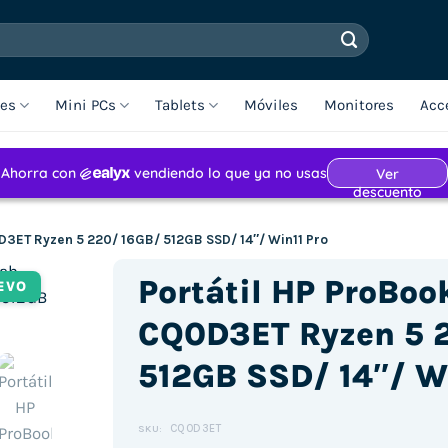
les
Mini PCs
Tablets
Móviles
Monitores
Acc
D3ET Ryzen 5 220/ 16GB/ 512GB SSD/ 14″/ Win11 Pro
Portátil HP ProBoo
EVO
CQ0D3ET Ryzen 5 
512GB SSD/ 14″/ W
CQ0D3ET
SKU: