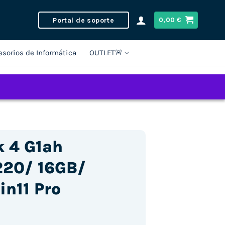
Portal de soporte
0,00
€
esorios de Informática
OUTLET🚨
k 4 G1ah
220/ 16GB/
in11 Pro