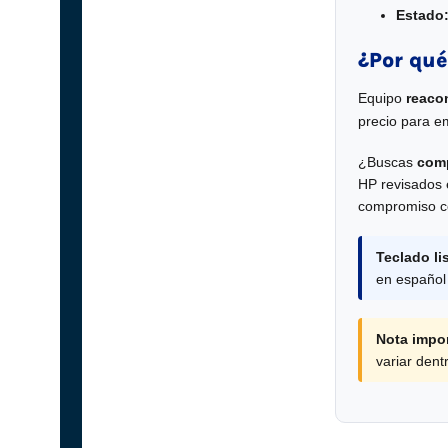
Estado
¿Por qué
Equipo
reaco
precio para e
¿Buscas
comp
HP revisados e
compromiso co
Teclado li
en español
Nota impor
variar den