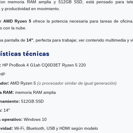
on memoria RAM amplia y 512GB SSD, está pensado para teletra
 y productividad en movimiento.
or
AMD Ryzen 5
ofrece la potencia necesaria para tareas de oficina
jo con la nube.
a pantalla de
14″
, perfecta para trabajar, ver contenido multimedia y
ísticas técnicas
:
HP ProBook 4 G1ah CQ0D3ET Ryzen 5 220
HP
ador:
AMD Ryzen 5
(o procesador similar de igual generación)
a RAM:
memoria RAM amplia
namiento:
512GB SSD
a:
14″
 operativo:
Windows 10
vidad:
Wi-Fi, Bluetooth, USB y HDMI según modelo