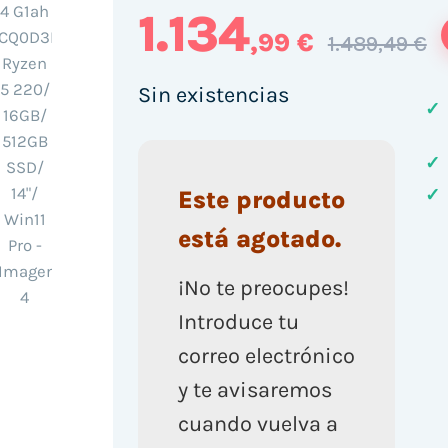
1.134
,99 €
1.489,49 €
Sin existencias
✓
✓
✓
Este producto
está agotado.
¡No te preocupes!
Introduce tu
correo electrónico
y te avisaremos
cuando vuelva a