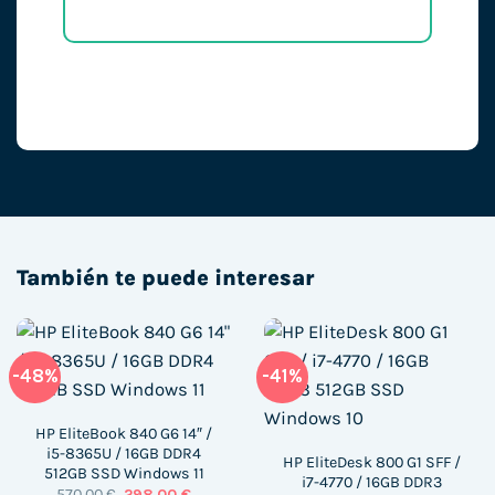
También te puede interesar
-48%
-41%
HP EliteBook 840 G6 14″ /
i5-8365U / 16GB DDR4
HP EliteDesk 800 G1 SFF /
512GB SSD Windows 11
i7-4770 / 16GB DDR3
El
El
570,00
€
298,00
€