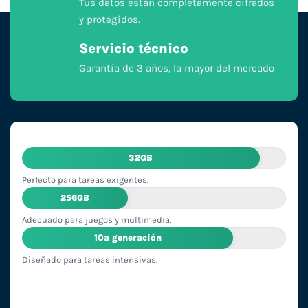
Tus datos están completamente cifrados
y protegidos.
Servicio técnico
Garantía de 3 años, la mayor del mercado
32GB
Perfecto para tareas exigentes.
256GB
Adecuado para juegos y multimedia.
10ª generación
Diseñado para tareas intensivas.