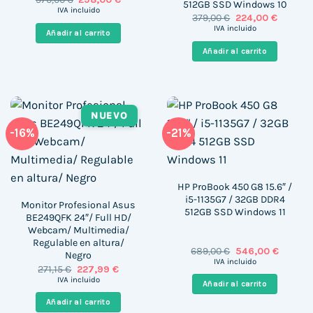
512GB SSD Windows 10
precio
precio
IVA incluido
El
El
379,00
€
224,00
€
original
actual
precio
precio
era:
es:
IVA incluido
Añadir al carrito
original
actual
570,00 €.
298,00 €.
era:
es:
Añadir al carrito
379,00 €.
224,00 €
NUEVO
-16%
-21%
HP ProBook 450 G8 15.6″ /
i5-1135G7 / 32GB DDR4
Monitor Profesional Asus
512GB SSD Windows 11
BE249QFK 24″/ Full HD/
Webcam/ Multimedia/
Regulable en altura/
El
El
689,00
€
546,00
€
Negro
precio
precio
IVA incluido
El
El
271,15
€
227,99
€
original
actual
precio
precio
era:
es:
IVA incluido
Añadir al carrito
original
actual
689,00 €.
546,00 
era:
es:
Añadir al carrito
271,15 €.
227,99 €.