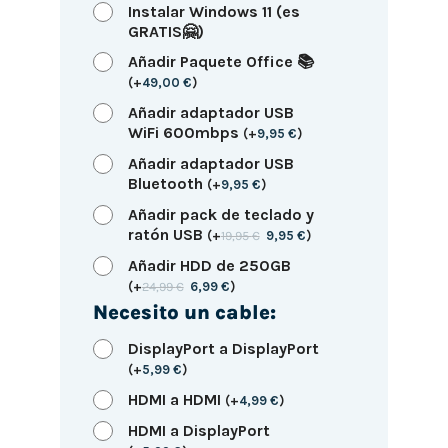
Instalar Windows 11 (es
GRATIS🤗)
Añadir Paquete Office 📚
(
+
49,00
€
)
Añadir adaptador USB
WiFi 600mbps
(
+
9,95
€
)
Añadir adaptador USB
Bluetooth
(
+
9,95
€
)
Añadir pack de teclado y
ratón USB
(
+
19,95
€
9,95
€
)
Añadir HDD de 250GB
(
+
24,99
€
6,99
€
)
Necesito un cable:
DisplayPort a DisplayPort
(
+
5,99
€
)
HDMI a HDMI
(
+
4,99
€
)
HDMI a DisplayPort