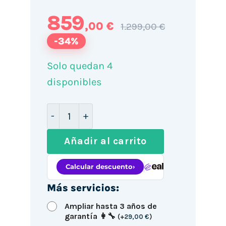
859
,00 €
1.299,00 €
-34%
Solo quedan 4
disponibles
Dell Precision 3450 SFF / i7-10700 / 
Añadir al carrito
Más servicios:
Ampliar hasta 3 años de
garantía 👩‍🔧
(
+
29,00
€
)