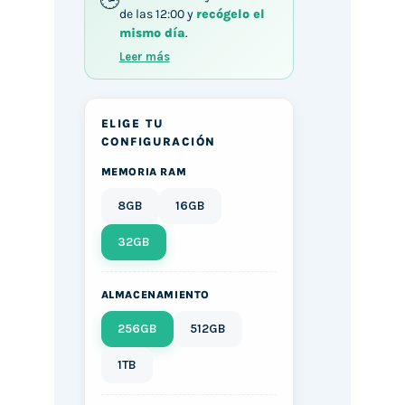
de las 12:00 y
recógelo el
mismo día
.
Leer más
ELIGE TU
CONFIGURACIÓN
MEMORIA RAM
8GB
16GB
32GB
ALMACENAMIENTO
256GB
512GB
1TB