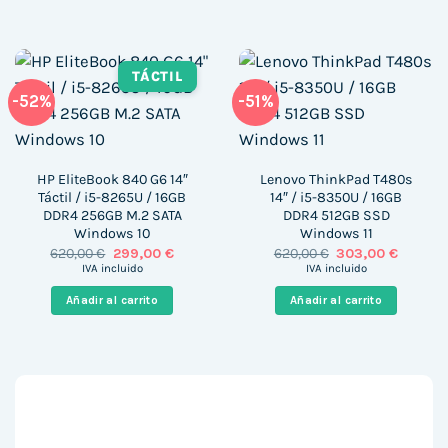
TÁCTIL
-52%
-51%
HP EliteBook 840 G6 14″
Lenovo ThinkPad T480s
Táctil / i5-8265U / 16GB
14″ / i5-8350U / 16GB
DDR4 256GB M.2 SATA
DDR4 512GB SSD
Windows 10
Windows 11
El
El
El
El
620,00
€
299,00
€
620,00
€
303,00
€
precio
precio
precio
precio
IVA incluido
IVA incluido
original
actual
original
actual
era:
es:
era:
es:
Añadir al carrito
Añadir al carrito
620,00 €.
299,00 €.
620,00 €.
303,00 