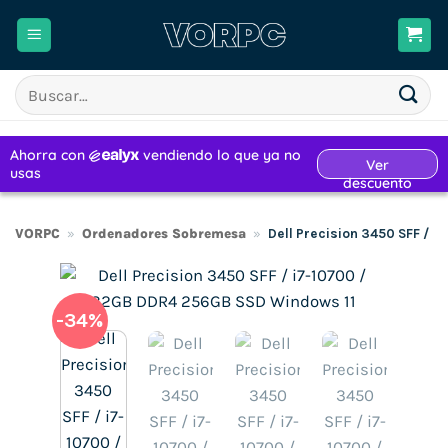
Saltar
al
contenido
Buscar
por:
VORPC
»
Ordenadores Sobremesa
»
Dell Precision 3450 SFF / 
-34%