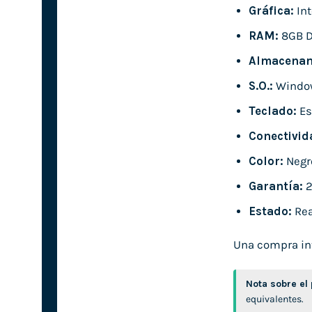
Gráfica:
Int
RAM:
8GB 
Almacenam
S.O.:
Window
Teclado:
Es
Conectivid
Color:
Negr
Garantía:
2
Estado:
Rea
Una compra inte
Nota sobre el
equivalentes.