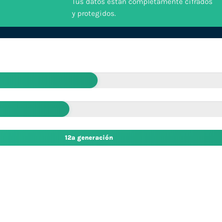
Tus datos están completamente cifrados
y protegidos.
12ª generación