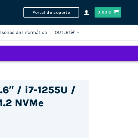
Portal de soporte
0,00
€
esorios de Informática
OUTLET🚨
.6″ / i7-1255U /
M.2 NVMe