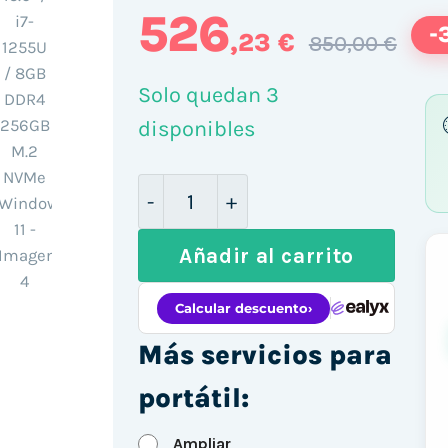
526
-
,23 €
850,00 €
Solo quedan 3
disponibles
Dell Vostro 3520 15.6" / i7-125
Añadir al carrito
Más servicios para
portátil:
Ampliar