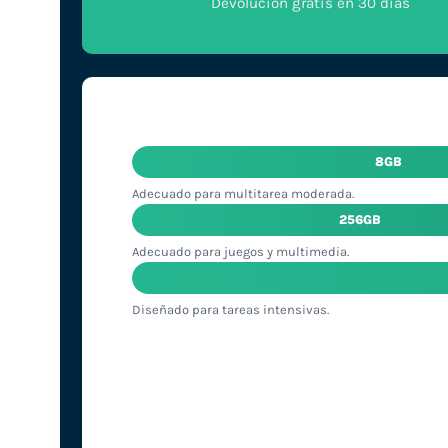
Devolución gratis en 30 días
8GB
Adecuado para multitarea moderada.
256GB
Adecuado para juegos y multimedia.
Diseñado para tareas intensivas.