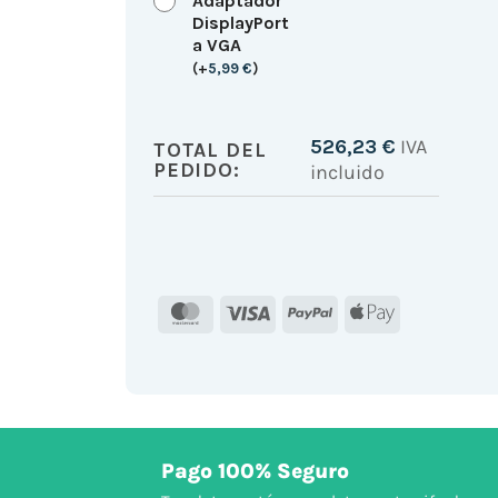
Adaptador
DisplayPort
a VGA
(
+
5,99
€
)
526,23
€
IVA
TOTAL DEL
PEDIDO:
incluido
MasterCard
Visa
PayPal
Apple
Pay
Pago 100% Seguro