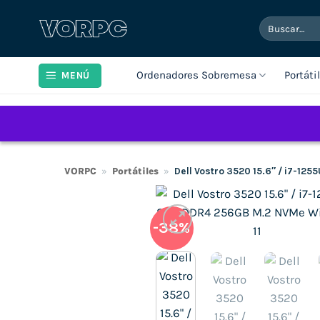
Saltar
Buscar
al
por:
contenido
Ordenadores Sobremesa
Portáti
MENÚ
VORPC
»
Portátiles
»
Dell Vostro 3520 15.6″ / i7-1
-38%