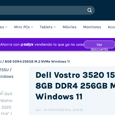
les
Mini PCs
Tablets
Móviles
Monitores
Acc
255U / 8GB DDR4 256GB M.2 NVMe Windows 11
Dell Vostro 3520 15
8GB DDR4 256GB 
Windows 11
De.3520.1255U.N.Es_8G256
SKU: