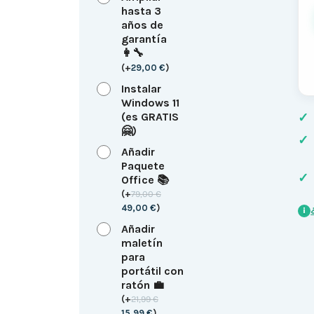
hasta 3
años de
garantía
👩‍🔧
(
+
29,00
€
)
Instalar
Windows 11
(es GRATIS
✓
🤗)
✓
Añadir
Paquete
✓
Office 📚
(
+
79,00
€
49,00
€
)
i
Añadir
maletín
para
portátil con
ratón 💼
(
+
21,99
€
15,99
€
)