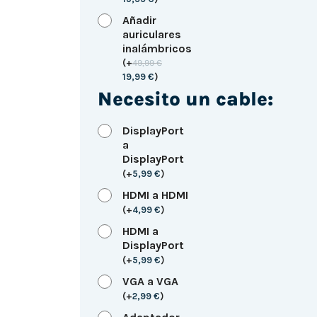
Añadir
auriculares
inalámbricos
(
+
49,99
€
19,99
€
)
Necesito un cable:
DisplayPort
a
DisplayPort
(
+
5,99
€
)
HDMI a HDMI
(
+
4,99
€
)
HDMI a
DisplayPort
(
+
5,99
€
)
VGA a VGA
(
+
2,99
€
)