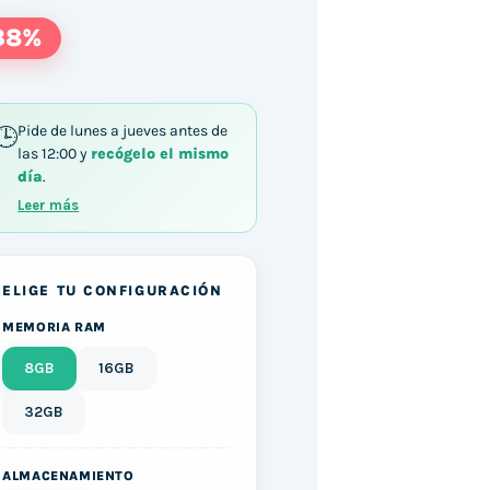
38%
Pide de lunes a jueves antes de
las 12:00 y
recógelo el mismo
día
.
5U / 8GB DDR4 256GB M.2 NVMe Windows 11 cantid
Leer más
ELIGE TU CONFIGURACIÓN
MEMORIA RAM
8GB
16GB
32GB
ALMACENAMIENTO