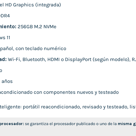
el HD Graphics (integrada)
DDR4
iento:
256GB M.2 NVMe
s 11
pañol, con teclado numérico
ad:
Wi-Fi, Bluetooth, HDMI o DisplayPort (según modelo), RJ
o
 años
condicionado con componentes nuevos y testeado
ligente: portátil reacondicionado, revisado y testeado, list
 procesador:
se garantiza el procesador publicado o uno de la
misma ge