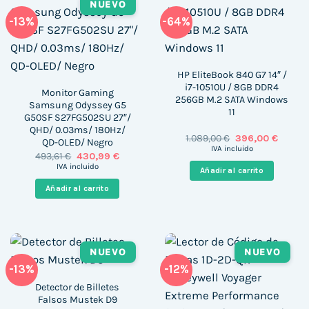
NUEVO
-13%
-64%
HP EliteBook 840 G7 14″ /
i7-10510U / 8GB DDR4
Monitor Gaming
256GB M.2 SATA Windows
Samsung Odyssey G5
11
G50SF S27FG502SU 27″/
QHD/ 0.03ms/ 180Hz/
El
El
1.089,00
€
396,00
€
QD-OLED/ Negro
precio
precio
IVA incluido
El
El
493,61
€
430,99
€
original
actual
precio
precio
era:
es:
IVA incluido
Añadir al carrito
original
actual
1.089,00 €.
396,00 
era:
es:
Añadir al carrito
493,61 €.
430,99 €.
NUEVO
NUEVO
-13%
-12%
Detector de Billetes
Falsos Mustek D9