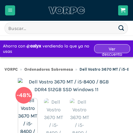
Saltar
al
contenido
Buscar
por:
VORPC
»
Ordenadores Sobremesa
»
Dell Vostro 3670 MT / i5-8
-48%