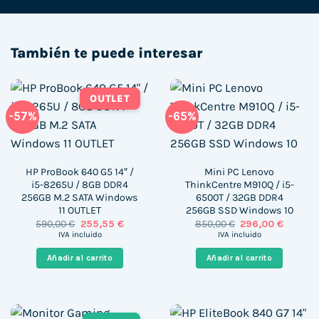
También te puede interesar
OUTLET
-57%
-65%
HP ProBook 640 G5 14″ /
Mini PC Lenovo
i5-8265U / 8GB DDR4
ThinkCentre M910Q / i5-
256GB M.2 SATA Windows
6500T / 32GB DDR4
11 OUTLET
256GB SSD Windows 10
El
El
El
El
590,00
€
255,55
€
850,00
€
296,00
€
precio
precio
precio
precio
IVA incluido
IVA incluido
original
actual
original
actual
era:
es:
era:
es:
Añadir al carrito
Añadir al carrito
590,00 €.
255,55 €.
850,00 €.
296,00 