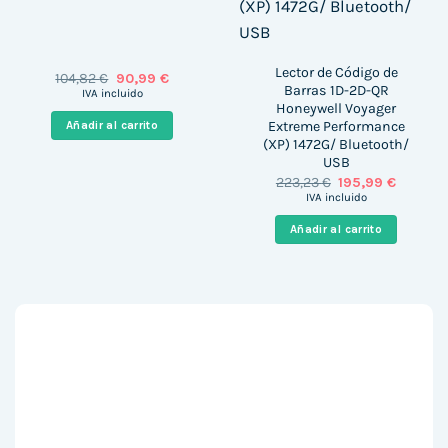
Lector de Código de
El
El
104,82
€
90,99
€
Barras 1D-2D-QR
precio
precio
IVA incluido
original
actual
Honeywell Voyager
era:
es:
Extreme Performance
Añadir al carrito
104,82 €.
90,99 €.
(XP) 1472G/ Bluetooth/
USB
El
El
223,23
€
195,99
€
precio
precio
IVA incluido
original
actual
era:
es:
Añadir al carrito
223,23 €.
195,99 €