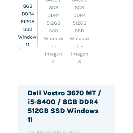
Dell Vostro 3670 MT /
i5-8400 / 8GB DDR4
512GB SSD Windows
11
MT.De.3670.8400_8G512
SKU: