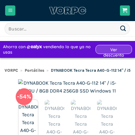
Saltar
al
contenido
Buscar
por:
VORPC
»
Portátiles
»
DYNABOOK Tecra Tecra A40-G-112 14″ / i5
-54%