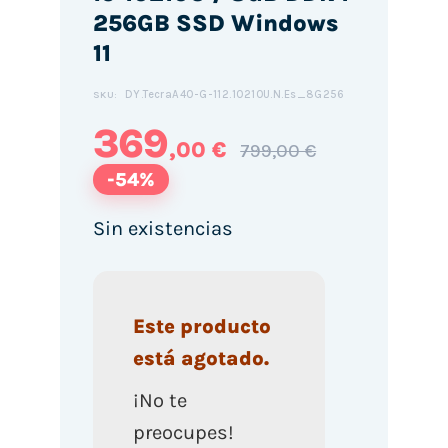
256GB SSD Windows
11
DY.TecraA40-G-112.10210U.N.Es_8G256
SKU:
369
,00 €
799,00 €
-54%
Sin existencias
Este producto
está agotado.
¡No te
preocupes!