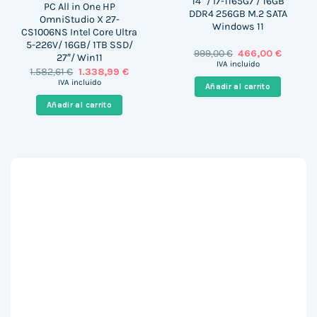
14″ / i7-1165G7 / 16GB
PC All in One HP
DDR4 256GB M.2 SATA
OmniStudio X 27-
Windows 11
CS1006NS Intel Core Ultra
5-226V/ 16GB/ 1TB SSD/
El
El
999,00
€
466,00
€
27″/ Win11
precio
precio
IVA incluido
El
El
1.582,61
€
1.338,99
€
original
actual
precio
precio
era:
es:
IVA incluido
Añadir al carrito
original
actual
999,00 €.
466,00 
era:
es:
Añadir al carrito
1.582,61 €.
1.338,99 €.