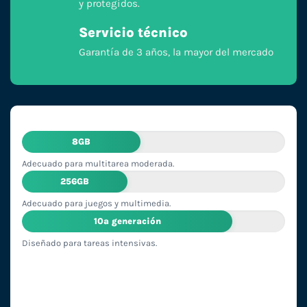
y protegidos.
Servicio técnico
Garantía de 3 años, la mayor del mercado
8GB
Adecuado para multitarea moderada.
256GB
Adecuado para juegos y multimedia.
10ª generación
Diseñado para tareas intensivas.