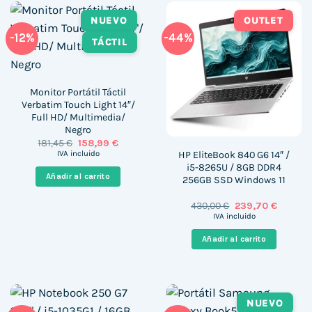
NUEVO
OUTLET
-12%
-44%
TÁCTIL
Monitor Portátil Táctil
Verbatim Touch Light 14″/
Full HD/ Multimedia/
Negro
El
El
181,45
€
158,99
€
precio
precio
HP EliteBook 840 G6 14″ /
IVA incluido
original
actual
i5-8265U / 8GB DDR4
era:
es:
Añadir al carrito
256GB SSD Windows 11
181,45 €.
158,99 €.
El
El
430,00
€
239,70
€
precio
precio
IVA incluido
original
actual
era:
es:
Añadir al carrito
430,00 €.
239,70 €
NUEVO