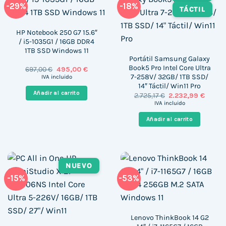
-29%
-18%
TÁCTIL
HP Notebook 250 G7 15.6″
/ i5-1035G1 / 16GB DDR4
1TB SSD Windows 11
Portátil Samsung Galaxy
Book5 Pro Intel Core Ultra
El
El
697,00
€
495,00
€
precio
precio
7-258V/ 32GB/ 1TB SSD/
IVA incluido
original
actual
14″ Táctil/ Win11 Pro
era:
es:
Añadir al carrito
El
El
2.725,17
€
2.232,99
€
697,00 €.
495,00 €.
precio
precio
IVA incluido
original
actual
era:
es:
Añadir al carrito
2.725,17 €.
2.232,
NUEVO
-15%
-53%
Lenovo ThinkBook 14 G2