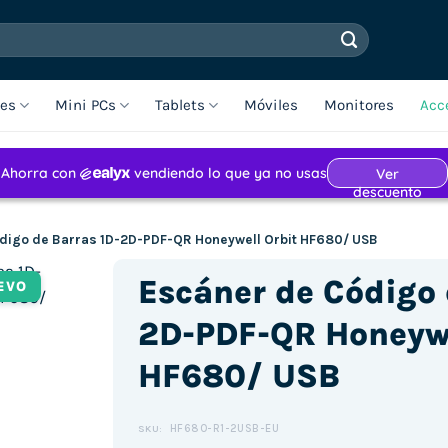
les
Mini PCs
Tablets
Móviles
Monitores
Acc
digo de Barras 1D-2D-PDF-QR Honeywell Orbit HF680/ USB
Escáner de Código 
EVO
2D-PDF-QR Honeywe
HF680/ USB
HF680-R1-2USB-EU
SKU: