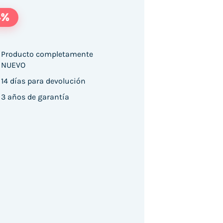
4%
Producto completamente
NUEVO
-2D-PDF-QR Honeywell Orbit HF680/ USB cantida
14 días para devolución
3 años de garantía