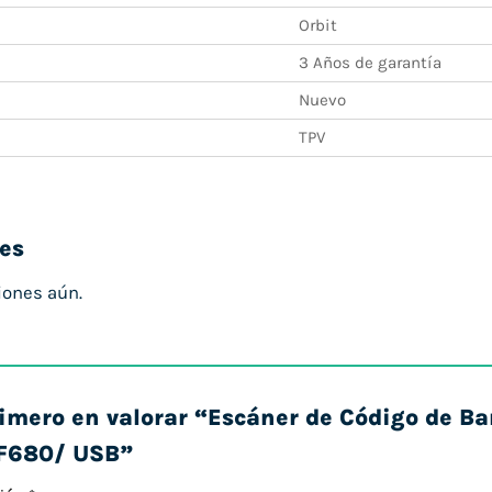
Orbit
3 Años de garantía
Nuevo
TPV
es
iones aún.
rimero en valorar “Escáner de Código de B
HF680/ USB”