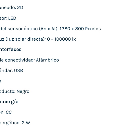
aneado: 2D
sor: LED
el sensor óptico (An x Al): 1280 x 800 Pixeles
uz (luz solar directa): 0 – 100000 lx
nterfaces
de conectividad: Alámbrico
tándar: USB
o
roducto: Negro
 energía
n: CC
ergético: 2 W