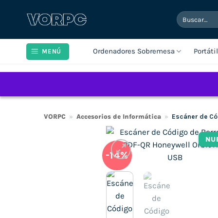
Saltar
Buscar
al
por:
contenido
Ordenadores Sobremesa
Portáti
MENÚ
VORPC
»
Accesorios de Informática
»
Escáner de Có
NU
-14%