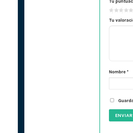
Tu puntua
Tu valorac
Nombre
*
Guarda