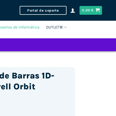
Portal de soporte
0,00
€
esorios de Informática
OUTLET🚨
de Barras 1D-
ll Orbit