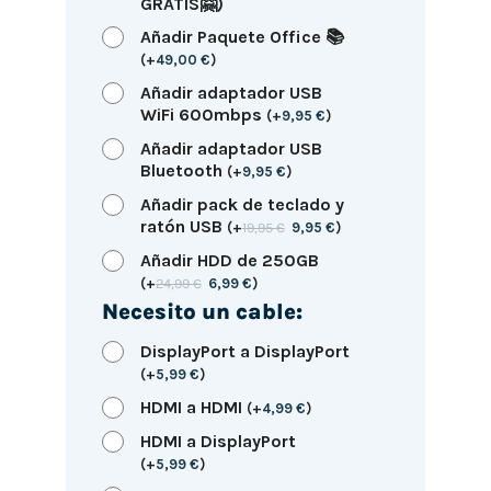
GRATIS🤗)
Añadir Paquete Office 📚
(
+
49,00
€
)
Añadir adaptador USB
WiFi 600mbps
(
+
9,95
€
)
Añadir adaptador USB
Bluetooth
(
+
9,95
€
)
Añadir pack de teclado y
ratón USB
(
+
19,95
€
9,95
€
)
Añadir HDD de 250GB
(
+
24,99
€
6,99
€
)
Necesito un cable:
DisplayPort a DisplayPort
(
+
5,99
€
)
HDMI a HDMI
(
+
4,99
€
)
HDMI a DisplayPort
(
+
5,99
€
)