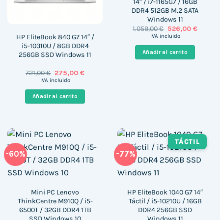
14″ / i7-1165G7 / 16GB
DDR4 512GB M.2 SATA
Windows 11
El
El
1.059,00
€
526,00
€
precio
precio
HP EliteBook 840 G7 14″ /
IVA incluido
original
actual
i5-10310U / 8GB DDR4
era:
es:
Añadir al carrito
256GB SSD Windows 11
1.059,00 €.
526,00 
El
El
721,00
€
275,00
€
precio
precio
IVA incluido
original
actual
era:
es:
Añadir al carrito
721,00 €.
275,00 €.
TÁCTIL
-60%
-77%
Mini PC Lenovo
HP EliteBook 1040 G7 14″
ThinkCentre M910Q / i5-
Táctil / i5-10210U / 16GB
6500T / 32GB DDR4 1TB
DDR4 256GB SSD
SSD Windows 10
Windows 11