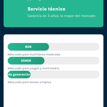
Servicio técnico
Garantía de 3 años, la mayor del mercado
8GB
Adecuado para multitarea moderada.
256GB
Adecuado para juegos y multimedia.
4ª generación
Adecuado para tareas simples.