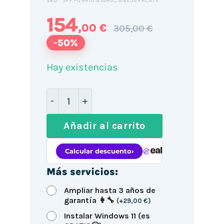
SFF.Fu.E410.G1840_8G256.PACK19
SKU:
154
,00 €
305,00 €
-50%
Hay existencias
Fujitsu E410 SFF / Celeron-G1840 / 8G
Añadir al carrito
Más servicios:
Ampliar hasta 3 años de
garantía 👩‍🔧
(
+
29,00
€
)
Instalar Windows 11 (es