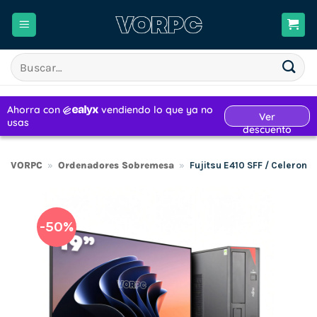
Saltar
al
contenido
Buscar
por:
VORPC
»
Ordenadores Sobremesa
»
Fujitsu E410 SFF / Celero
-50%