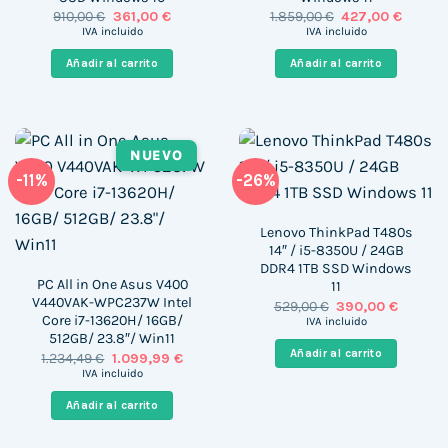
El
El
El
El
910,00
€
361,00
€
1.859,00
€
427,00
€
precio
precio
precio
precio
IVA incluido
IVA incluido
original
actual
original
actual
era:
es:
era:
es:
Añadir al carrito
Añadir al carrito
910,00 €.
361,00 €.
1.859,00 €.
427,00 
NUEVO
-11%
-26%
Lenovo ThinkPad T480s
14″ / i5-8350U / 24GB
DDR4 1TB SSD Windows
PC All in One Asus V400
11
V440VAK-WPC237W Intel
El
El
529,00
€
390,00
€
precio
precio
Core i7-13620H/ 16GB/
IVA incluido
original
actual
512GB/ 23.8″/ Win11
era:
es:
Añadir al carrito
El
El
1.234,49
€
1.099,99
€
529,00 €.
390,00 
precio
precio
IVA incluido
original
actual
era:
es:
Añadir al carrito
1.234,49 €.
1.099,99 €.