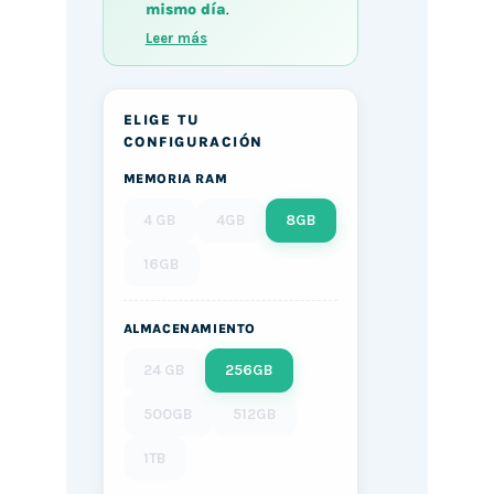
mismo día
.
Leer más
ELIGE TU
CONFIGURACIÓN
MEMORIA RAM
4 GB
4GB
8GB
16GB
ALMACENAMIENTO
24 GB
256GB
500GB
512GB
1TB