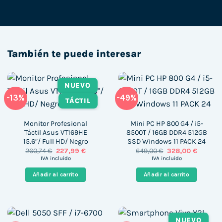
También te puede interesar
NUEVO
-13%
-49%
TÁCTIL
Monitor Profesional
Mini PC HP 800 G4 / i5-
Táctil Asus VT169HE
8500T / 16GB DDR4 512GB
15.6″/ Full HD/ Negro
SSD Windows 11 PACK 24
El
El
El
El
260,74
€
227,99
€
649,00
€
328,00
€
precio
precio
precio
precio
IVA incluido
IVA incluido
original
actual
original
actual
era:
es:
era:
es:
Añadir al carrito
Añadir al carrito
260,74 €.
227,99 €.
649,00 €.
328,00 
NUEVO