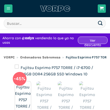
Saltar
al
contenido
Buscar
por:
VORPC
»
Ordenadores Sobremesa
»
Fujitsu Esprimo P757 TORR
-45%