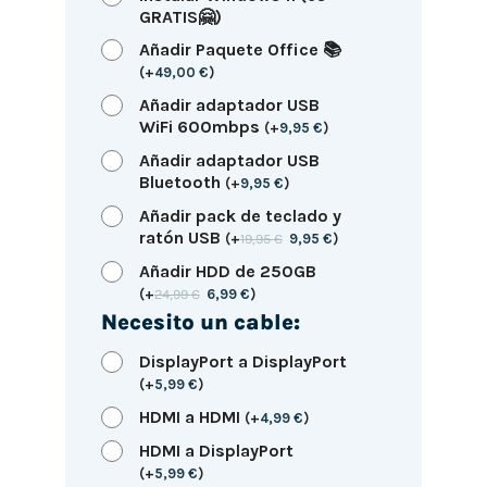
GRATIS🤗)
Añadir Paquete Office 📚
(
+
49,00
€
)
Añadir adaptador USB
WiFi 600mbps
(
+
9,95
€
)
Añadir adaptador USB
Bluetooth
(
+
9,95
€
)
Añadir pack de teclado y
ratón USB
(
+
19,95
€
9,95
€
)
Añadir HDD de 250GB
(
+
24,99
€
6,99
€
)
Necesito un cable:
DisplayPort a DisplayPort
(
+
5,99
€
)
HDMI a HDMI
(
+
4,99
€
)
HDMI a DisplayPort
(
+
5,99
€
)