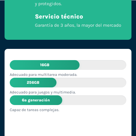
y protegidos.
Servicio técnico
Garantía de 3 años, la mayor del mercado
16GB
Adecuado para multitarea moderada.
256GB
Adecuado para juegos y multimedia.
6ª generación
Capaz de tareas complejas.