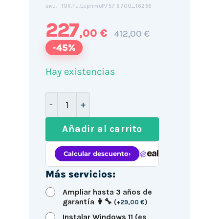
TOR.Fu.EsprimoP757.6700_16256
SKU:
227
,00 €
412,00 €
-45%
Hay existencias
Fujitsu Esprimo P757 TORRE / i7-6700 
Añadir al carrito
Más servicios:
Ampliar hasta 3 años de
garantía 👩‍🔧
(
+
29,00
€
)
Instalar Windows 11 (es