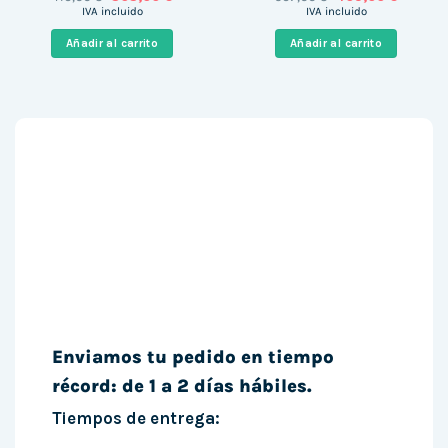
precio
precio
precio
precio
IVA incluido
IVA incluido
original
actual
original
actual
era:
es:
era:
es:
Añadir al carrito
Añadir al carrito
419,00 €.
303,00 €.
697,00 €.
405,00 
Enviamos tu pedido en tiempo
récord: de 1 a 2 días hábiles.
Tiempos de entrega: