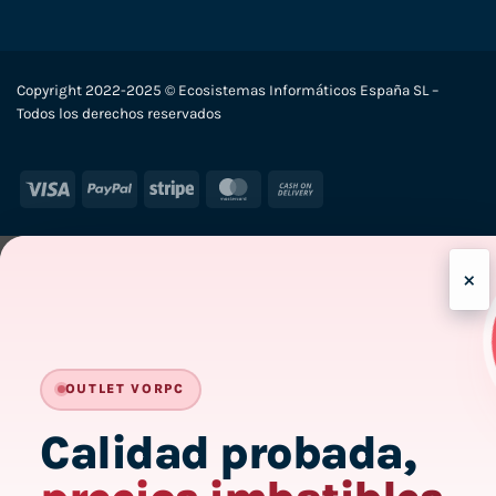
Copyright 2022-2025 © Ecosistemas Informáticos España SL –
Todos los derechos reservados
Visa
PayPal
Stripe
MasterCard
Cash
On
Delivery
×
-
OUTLET VORPC
Calidad probada,