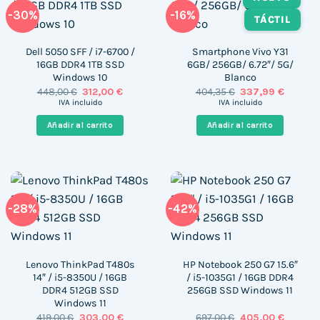
-30%
-16%
TÁCTIL
Dell 5050 SFF / i7-6700 /
Smartphone Vivo Y31
16GB DDR4 1TB SSD
6GB/ 256GB/ 6.72″/ 5G/
Windows 10
Blanco
El
El
El
El
448,00
€
312,00
€
404,35
€
337,99
€
precio
precio
precio
precio
IVA incluido
IVA incluido
original
actual
original
actual
era:
es:
era:
es:
Añadir al carrito
Añadir al carrito
448,00 €.
312,00 €.
404,35 €.
337,99 €
-28%
-42%
Lenovo ThinkPad T480s
HP Notebook 250 G7 15.6″
14″ / i5-8350U / 16GB
/ i5-1035G1 / 16GB DDR4
DDR4 512GB SSD
256GB SSD Windows 11
Windows 11
El
El
El
El
419,00
€
303,00
€
697,00
€
405,00
€