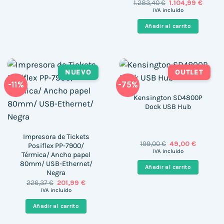
El
El
1.283,40
€
1.104,99
€
precio
precio
IVA incluido
original
actual
era:
es:
Añadir al carrito
1.283,40 €.
1.104,9
NUEVO
OUTLET
-11%
-75%
Kensington SD4800P
Dock USB Hub
Impresora de Tickets
El
El
199,00
€
49,00
€
Posiflex PP-7900/
precio
precio
IVA incluido
Térmica/ Ancho papel
original
actual
80mm/ USB-Ethernet/
era:
es:
Añadir al carrito
199,00 €.
49,00 €.
Negra
El
El
226,37
€
201,99
€
precio
precio
IVA incluido
original
actual
era:
es:
Añadir al carrito
226,37 €.
201,99 €.