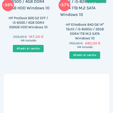
-36%
-37%
HP ProDesk 600 G2 SFF /
i5-6500 / 4GB DDR4
HP EliteBook 840 G6 14″
500GB HDD Windows 10
Táctil / i5-8265U / 32GB
DDR4 1TB M.2 SATA
El
El
259,00
€
167,00
€
Windows 10
precio
precio
IVA incluido
El
El
760,00
€
480,00
€
original
actual
precio
precio
era:
es:
IVA incluido
Añadir al carrito
original
actual
259,00 €.
167,00 €.
era:
es:
Añadir al carrito
760,00 €.
480,00 