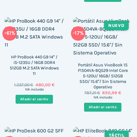
NUEVO
-61%
-17%
HP ProBook 440 G9 14″ /
i5-1235U / 16GB DDR4
Portátil Asus VivoBook 15
512GB M.2 SATA Windows
F1504VA-BQ529 Intel Core
11
5-120U/ 16GB/ 512GB
SSD/ 15.6″/ Sin Sistema
El
El
1.237,00
€
480,00
€
Operativo
precio
precio
IVA incluido
El
El
787,21
€
650,99
€
original
actual
precio
precio
era:
es:
IVA incluido
Añadir al carrito
original
actual
1.237,00 €.
480,00 €.
era:
es:
Añadir al carrito
787,21 €.
650,99 €
TÁCTIL