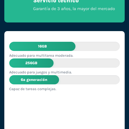
Servicio técnico
Garantía de 3 años, la mayor del mercado
16GB
Adecuado para multitarea moderada.
256GB
Adecuado para juegos y multimedia.
6ª generación
Capaz de tareas complejas.