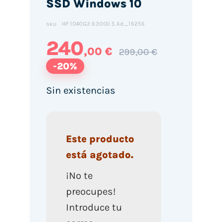
SSD Windows 10
HP.1040G3.6300U.S.Ad_16256
SKU:
240
,00 €
299,00 €
-20%
Sin existencias
Este producto
está agotado.
¡No te
preocupes!
Introduce tu