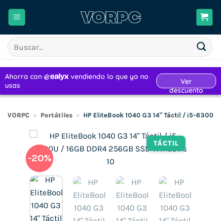
Saltar
al
contenido
Buscar
por:
VORPC
»
Portátiles
»
HP EliteBook 1040 G3 14″ Táctil / i5-630
TÁCTIL
-20%