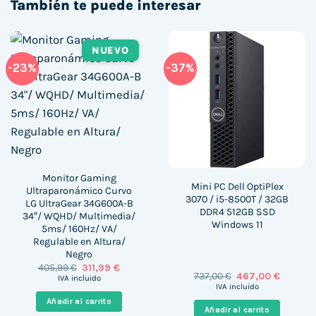
También te puede interesar
NUEVO
-23%
-37%
Monitor Gaming
Mini PC Dell OptiPlex
Ultraparonámico Curvo
3070 / i5-8500T / 32GB
LG UltraGear 34G600A-B
DDR4 512GB SSD
34″/ WQHD/ Multimedia/
Windows 11
5ms/ 160Hz/ VA/
Regulable en Altura/
Negro
El
El
405,99
€
311,99
€
El
El
737,00
€
467,00
€
precio
precio
IVA incluido
precio
precio
original
actual
IVA incluido
original
actual
era:
es:
Añadir al carrito
era:
es:
405,99 €.
311,99 €.
Añadir al carrito
737,00 €.
467,00 €