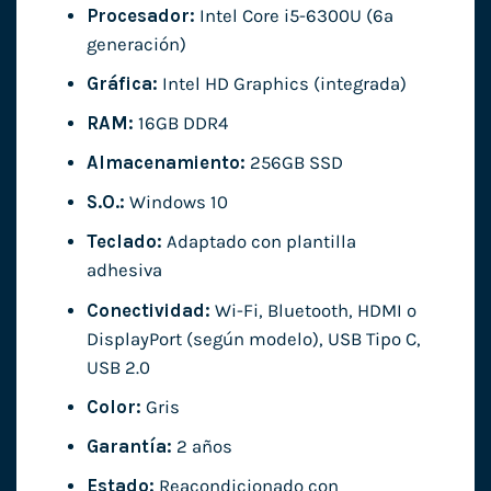
Procesador:
Intel Core i5-6300U (6ª
generación)
Gráfica:
Intel HD Graphics (integrada)
RAM:
16GB DDR4
Almacenamiento:
256GB SSD
S.O.:
Windows 10
Teclado:
Adaptado con plantilla
adhesiva
Conectividad:
Wi-Fi, Bluetooth, HDMI o
DisplayPort (según modelo), USB Tipo C,
USB 2.0
Color:
Gris
Garantía:
2 años
Estado:
Reacondicionado con