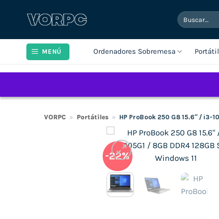
Saltar
Buscar
al
por:
contenido
Ordenadores Sobremesa
Portáti
MENÚ
VORPC
»
Portátiles
»
HP ProBook 250 G8 15.6″ / i3-
-22%