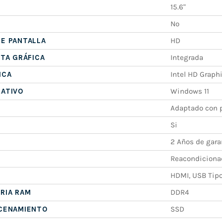
15.6"
No
E PANTALLA
HD
ETA GRÁFICA
Integrada
ICA
Intel HD Graph
RATIVO
Windows 11
Adaptado con p
Si
2 Años de gara
Reacondiciona
HDMI, USB Tipo
RIA RAM
DDR4
ACENAMIENTO
SSD