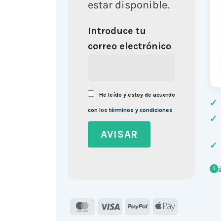
estar disponible.
Introduce tu
correo electrónico
He leído y estoy de acuerdo
✓
con los
términos y condiciones
✓
✓
i
MasterCard
Visa
PayPal
Apple
Pay