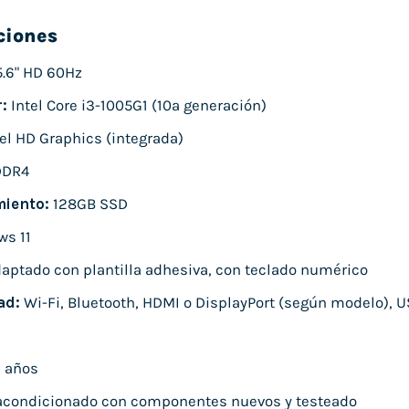
ciones
5.6" HD 60Hz
:
Intel Core i3-1005G1 (10ª generación)
el HD Graphics (integrada)
DDR4
iento:
128GB SSD
s 11
aptado con plantilla adhesiva, con teclado numérico
ad:
Wi-Fi, Bluetooth, HDMI o DisplayPort (según modelo), U
 años
condicionado con componentes nuevos y testeado