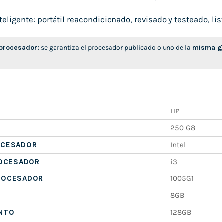
ligente: portátil reacondicionado, revisado y testeado, list
 procesador:
se garantiza el procesador publicado o uno de la
misma ge
HP
250 G8
OCESADOR
Intel
ROCESADOR
i3
ROCESADOR
1005G1
8GB
NTO
128GB