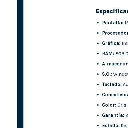
Especifica
Pantalla:
1
Procesador
Gráfica:
Int
RAM:
8GB 
Almacenam
S.O.:
Window
Teclado:
Ad
Conectivid
Color:
Gris
Garantía:
2
Estado:
Rea