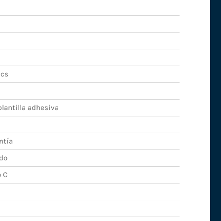
ics
lantilla adhesiva
ntía
do
 C