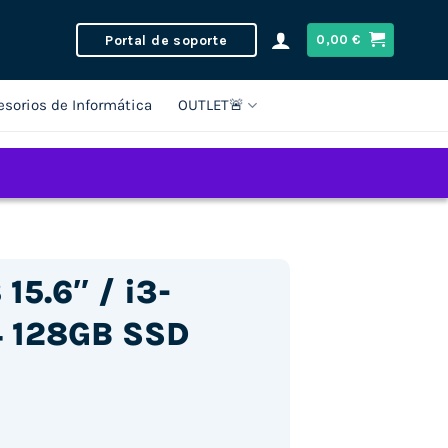
Portal de soporte
0,00
€
esorios de Informática
OUTLET🚨
15.6″ / i3-
4 128GB SSD