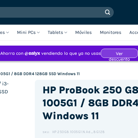
les
Mini PCs
Tablets
Móviles
Monitores
Acc
1005G1 / 8GB DDR4 128GB SSD Windows 11
HP ProBook 250 G8 
1005G1 / 8GB DDR
Windows 11
HP.250G8.1005G1.N.Ad_8G128
SKU: