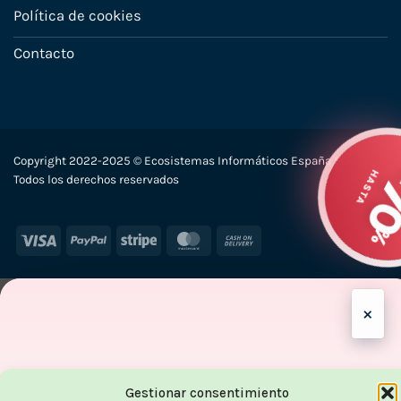
Política de cookies
Contacto
Copyright 2022-2025 © Ecosistemas Informáticos España SL –
H
Todos los derechos reservados
Visa
PayPal
Stripe
MasterCard
Cash
On
Delivery
×
Gestionar consentimiento