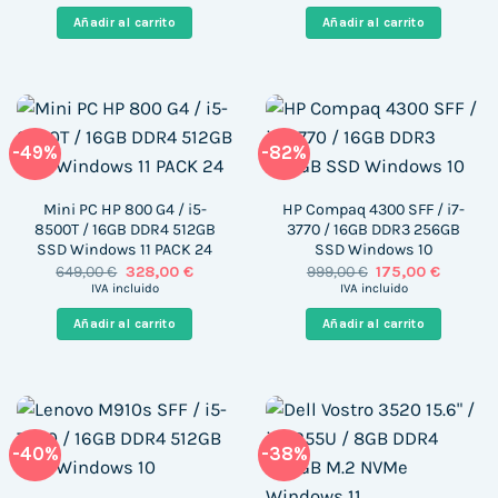
era:
es:
era:
es:
Añadir al carrito
Añadir al carrito
499,00 €.
429,00 €.
1.121,00 €.
426,52 
-49%
-82%
Mini PC HP 800 G4 / i5-
HP Compaq 4300 SFF / i7-
8500T / 16GB DDR4 512GB
3770 / 16GB DDR3 256GB
SSD Windows 11 PACK 24
SSD Windows 10
El
El
El
El
649,00
€
328,00
€
999,00
€
175,00
€
precio
precio
precio
precio
IVA incluido
IVA incluido
original
actual
original
actual
era:
es:
era:
es:
Añadir al carrito
Añadir al carrito
649,00 €.
328,00 €.
999,00 €.
175,00 €
-40%
-38%