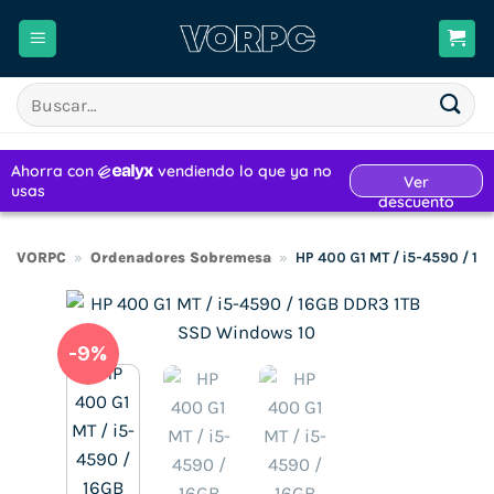
Saltar
al
contenido
Buscar
por:
VORPC
»
Ordenadores Sobremesa
»
HP 400 G1 MT / i5-4590 / 1
-9%