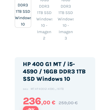
HP 400 G1 MT / i5-
4590 / 16GB DDR3 1TB
SSD Windows 10
MT.HP.400G1.4590_161TB
SKU:
236
,00 €
259,00 €
-9%