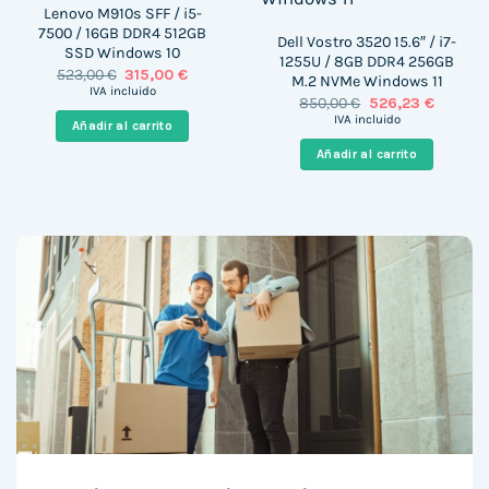
Lenovo M910s SFF / i5-
7500 / 16GB DDR4 512GB
Dell Vostro 3520 15.6″ / i7-
SSD Windows 10
1255U / 8GB DDR4 256GB
El
El
523,00
€
315,00
€
M.2 NVMe Windows 11
precio
precio
IVA incluido
El
El
850,00
€
526,23
€
original
actual
precio
precio
era:
es:
IVA incluido
Añadir al carrito
original
actual
523,00 €.
315,00 €.
era:
es:
Añadir al carrito
850,00 €.
526,23 