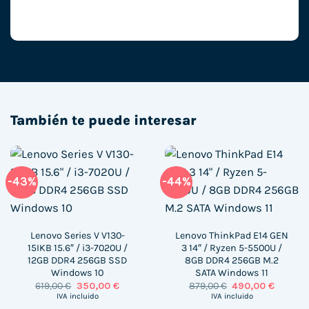
También te puede interesar
-43%
-44%
Lenovo Series V V130-
Lenovo ThinkPad E14 GEN
15IKB 15.6″ / i3-7020U /
3 14″ / Ryzen 5-5500U /
12GB DDR4 256GB SSD
8GB DDR4 256GB M.2
Windows 10
SATA Windows 11
El
El
El
El
619,00
€
350,00
€
879,00
€
490,00
€
precio
precio
precio
precio
IVA incluido
IVA incluido
original
actual
original
actual