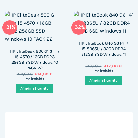
-31%
-32%
HP EliteBook 840 G6 14″ /
i5-8365U / 32GB DDR4
HP EliteDesk 800 G1 SFF /
512GB SSD Windows 11
i5-4570 / 16GB DDR3
256GB SSD Windows 10
El
El
610,00
€
417,00
€
PACK 22
precio
precio
IVA incluido
El
El
310,00
€
214,00
€
original
actual
precio
precio
era:
es:
IVA incluido
Añadir al carrito
original
actual
610,00 €.
417,00 €.
era:
es:
Añadir al carrito
310,00 €.
214,00 €.