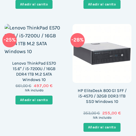
era:
es:
era:
es:
Añadir al carrito
Añadir al carrito
619,00 €.
350,00 €.
879,00 €.
490,00 
-25%
-28%
Lenovo ThinkPad E570
15.6″ / i5-7200U / 16GB
DDR4 1TB M.2 SATA
Windows 10
El
El
661,00
€
497,00
€
precio
precio
HP EliteDesk 800 G1 SFF /
IVA incluido
original
actual
i5-4570 / 32GB DDR3 1TB
era:
es:
Añadir al carrito
SSD Windows 10
661,00 €.
497,00 €.
El
El
353,00
€
255,00
€
precio
precio
IVA incluido
original
actual
era:
es:
Añadir al carrito
353,00 €.
255,00 