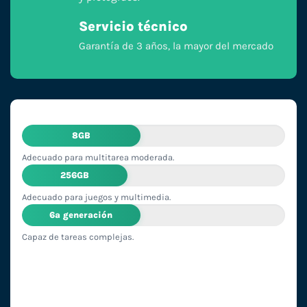
Servicio técnico
Garantía de 3 años, la mayor del mercado
8GB
Adecuado para multitarea moderada.
256GB
Adecuado para juegos y multimedia.
6ª generación
Capaz de tareas complejas.