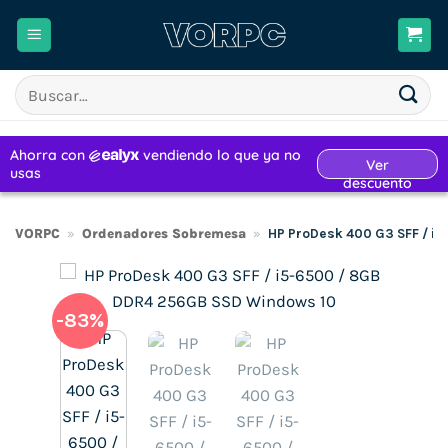
Saltar
al
contenido
Buscar
por:
VORPC
»
Ordenadores Sobremesa
»
HP ProDesk 400 G3 SFF / i
-83%