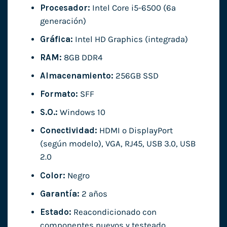
Procesador:
Intel Core i5-6500 (6ª
generación)
Gráfica:
Intel HD Graphics (integrada)
RAM:
8GB DDR4
Almacenamiento:
256GB SSD
Formato:
SFF
S.O.:
Windows 10
Conectividad:
HDMI o DisplayPort
(según modelo), VGA, RJ45, USB 3.0, USB
2.0
Color:
Negro
Garantía:
2 años
Estado:
Reacondicionado con
componentes nuevos y testeado