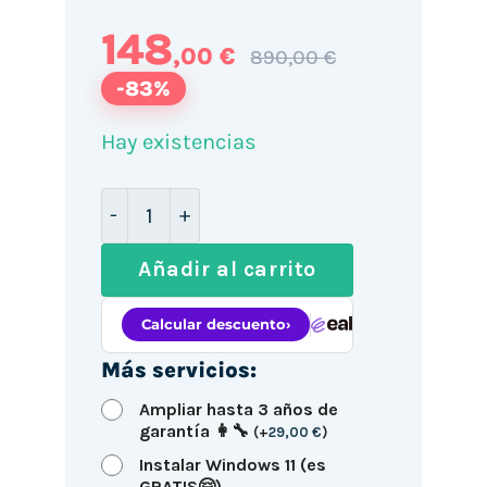
148
,00 €
890,00 €
-83%
Hay existencias
HP ProDesk 400 G3 SFF / i5-6500 / 8G
Añadir al carrito
Más servicios:
Ampliar hasta 3 años de
garantía 👩‍🔧
(
+
29,00
€
)
Instalar Windows 11 (es
GRATIS🤗)