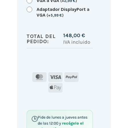
VGA a VGA
(
+
2,99
€
)
Adaptador DisplayPort a
VGA
(
+
5,99
€
)
148,00
€
TOTAL DEL
PEDIDO:
IVA incluido
MasterCard
Visa
PayPal
Apple
Pay
Pide de lunes a jueves antes
de las 12:00 y
recógelo el