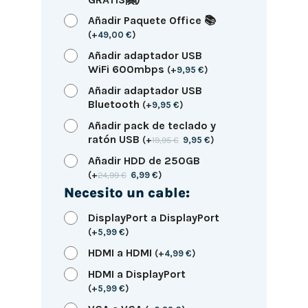
Añadir Paquete Office 📚
(
+
49,00
€
)
Añadir adaptador USB
WiFi 600mbps
(
+
9,95
€
)
Añadir adaptador USB
Bluetooth
(
+
9,95
€
)
Añadir pack de teclado y
ratón USB
(
+
19,95
€
9,95
€
)
Añadir HDD de 250GB
(
+
24,99
€
6,99
€
)
Necesito un cable:
DisplayPort a DisplayPort
(
+
5,99
€
)
HDMI a HDMI
(
+
4,99
€
)
HDMI a DisplayPort
(
+
5,99
€
)