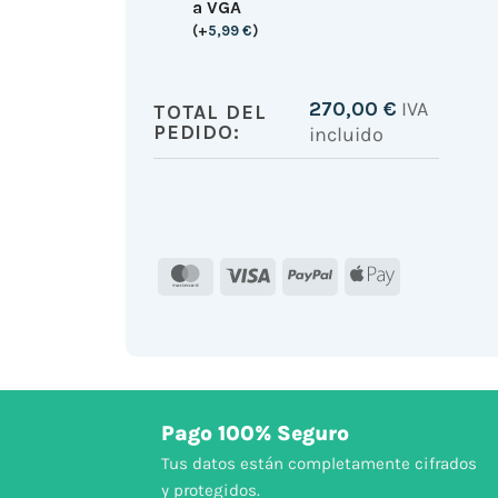
a VGA
(
+
5,99
€
)
270,00
€
IVA
TOTAL DEL
PEDIDO:
incluido
MasterCard
Visa
PayPal
Apple
Pay
Pago 100% Seguro
Tus datos están completamente cifrados
y protegidos.