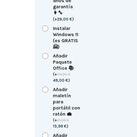
años de
garantía
👩‍🔧
(
+
29,00
€
)
Instalar
Windows 11
(es GRATIS
🤗)
Añadir
Paquete
Office 📚
(
+
79,00
€
49,00
€
)
Añadir
maletín
para
portátil con
ratón 💼
(
+
21,99
€
15,99
€
)
Añadir