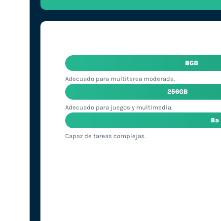
8GB
Adecuado para multitarea moderada.
256GB
Adecuado para juegos y multimedia.
8ª
Capaz de tareas complejas.