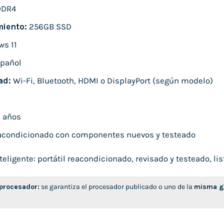
DDR4
iento:
256GB SSD
s 11
pañol
ad:
Wi-Fi, Bluetooth, HDMI o DisplayPort (según modelo)
 años
condicionado con componentes nuevos y testeado
ligente: portátil reacondicionado, revisado y testeado, list
 procesador:
se garantiza el procesador publicado o uno de la
misma ge