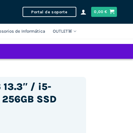
Portal de soporte
0,00
€
esorios de Informática
OUTLET🚨
13.3″ / i5-
 256GB SSD