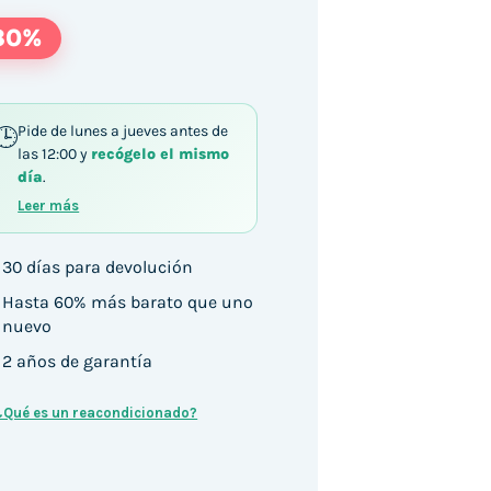
30%
Pide de lunes a jueves antes de
las 12:00 y
recógelo el mismo
265U / 8GB DDR4 256GB SSD Windows 11 cantidad
día
.
Leer más
30 días para devolución
Hasta 60% más barato que uno
nuevo
2 años de garantía
¿Qué es un reacondicionado?