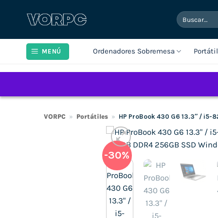
Saltar
Buscar
al
por:
contenido
Ordenadores Sobremesa
Portáti
MENÚ
VORPC
»
Portátiles
»
HP ProBook 430 G6 13.3″ / i5
-30%