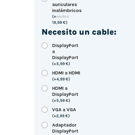
auriculares
inalámbricos
(
+
49,99
€
19,99
€
)
Necesito un cable:
DisplayPort
a
DisplayPort
(
+
5,99
€
)
HDMI a HDMI
(
+
4,99
€
)
HDMI a
DisplayPort
(
+
5,99
€
)
VGA a VGA
(
+
2,99
€
)
Adaptador
DisplayPort