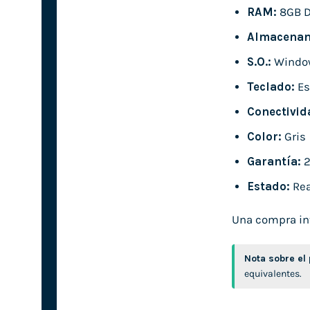
RAM:
8GB 
Almacenam
S.O.:
Window
Teclado:
Es
Conectivid
Color:
Gris
Garantía:
2
Estado:
Rea
Una compra inte
Nota sobre el
equivalentes.