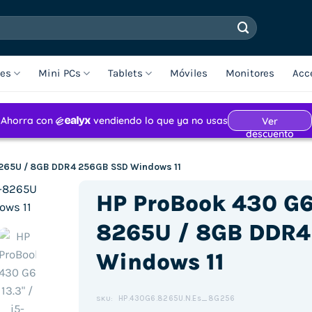
les
Mini PCs
Tablets
Móviles
Monitores
Acc
-8265U / 8GB DDR4 256GB SSD Windows 11
HP ProBook 430 G6 
8265U / 8GB DDR4
Windows 11
HP.430G6.8265U.N.Es_8G256
SKU: