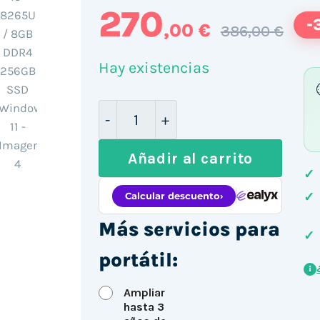
270
-
,00 €
386,00 €
Hay existencias
HP ProBook 430 G6 13.3" / i5-8
Añadir al carrito
✓
✓
Más servicios para
✓
portátil:
i
Ampliar
hasta 3