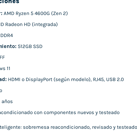
ciones
:
AMD Ryzen 5 4600G (Zen 2)
 Radeon HD (integrada)
 DDR4
iento:
512GB SSD
FF
s 11
ad:
HDMI o DisplayPort (según modelo), RJ45, USB 2.0
o
 años
condicionado con componentes nuevos y testeado
eligente: sobremesa reacondicionado, revisado y testeado, l