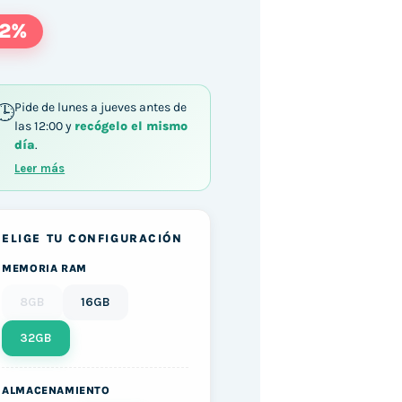
22%
Pide de lunes a jueves antes de
las 12:00 y
recógelo el mismo
día
.
5-4600G / 32GB DDR4 512GB SSD Windows 11 can
Leer más
ELIGE TU CONFIGURACIÓN
MEMORIA RAM
8GB
16GB
32GB
ALMACENAMIENTO