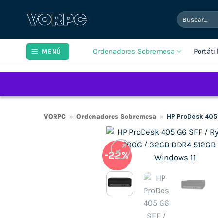
Saltar
Buscar
al
por:
contenido
Ordenadores Sobremesa
Portáti
MENÚ
VORPC
»
Ordenadores Sobremesa
»
HP ProDesk 405
-22%