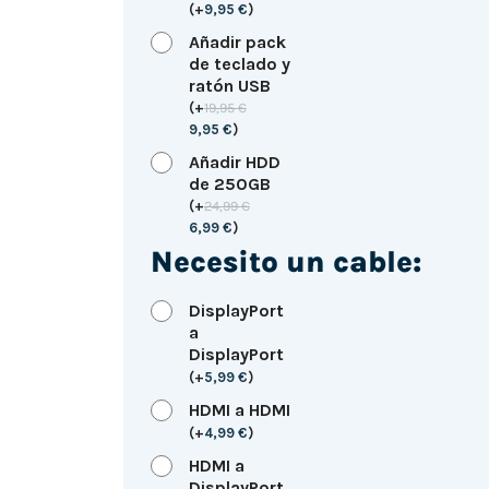
(
+
9,95
€
)
Añadir pack
de teclado y
ratón USB
(
+
19,95
€
9,95
€
)
Añadir HDD
de 250GB
(
+
24,99
€
6,99
€
)
Necesito un cable:
DisplayPort
a
DisplayPort
(
+
5,99
€
)
HDMI a HDMI
(
+
4,99
€
)
HDMI a
DisplayPort