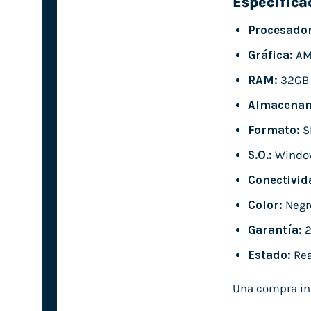
Especifica
Procesador
Gráfica:
AMD
RAM:
32GB
Almacenam
Formato:
S
S.O.:
Window
Conectivid
Color:
Negr
Garantía:
2
Estado:
Rea
Una compra int