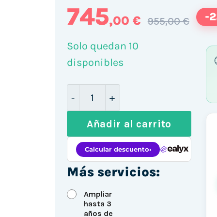
745
-
,00 €
955,00 €
Solo quedan 10
disponibles
HP ProDesk 405 G6 SFF / Ryzen 
Añadir al carrito
Más servicios:
Ampliar
hasta 3
años de