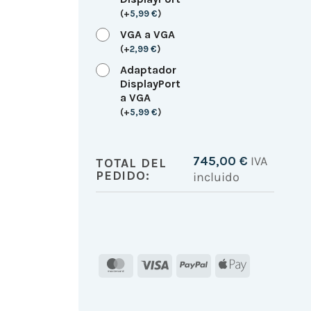
(
+
5,99
€
)
VGA a VGA
(
+
2,99
€
)
Adaptador
DisplayPort
a VGA
(
+
5,99
€
)
745,00
€
IVA
TOTAL DEL
PEDIDO:
incluido
MasterCard
Visa
PayPal
Apple
Pay