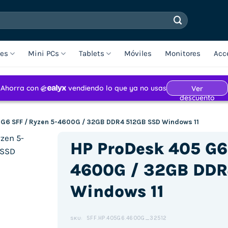
les
Mini PCs
Tablets
Móviles
Monitores
Acc
 G6 SFF / Ryzen 5-4600G / 32GB DDR4 512GB SSD Windows 11
HP ProDesk 405 G6 
4600G / 32GB DDR
Windows 11
SFF.HP.405G6.4600G_32512
SKU: