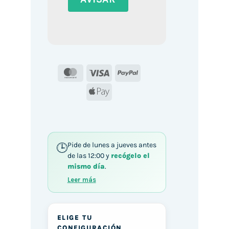
MasterCard
Visa
PayPal
Apple
Pay
Pide de lunes a jueves antes
de las 12:00 y
recógelo el
mismo día
.
Leer más
ELIGE TU
CONFIGURACIÓN