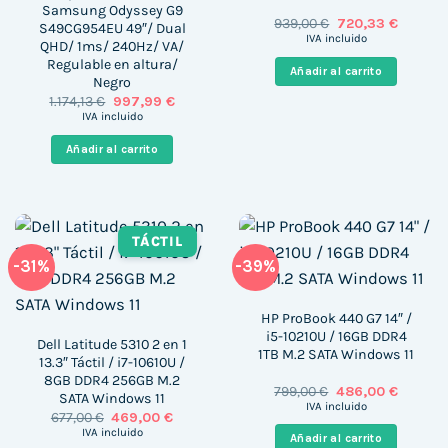
Samsung Odyssey G9
El
El
939,00
€
720,33
€
S49CG954EU 49″/ Dual
precio
precio
IVA incluido
QHD/ 1ms/ 240Hz/ VA/
original
actual
Regulable en altura/
era:
es:
Añadir al carrito
939,00 €.
720,33 €
Negro
El
El
1.174,13
€
997,99
€
precio
precio
IVA incluido
original
actual
era:
es:
Añadir al carrito
1.174,13 €.
997,99 €.
TÁCTIL
-31%
-39%
HP ProBook 440 G7 14″ /
i5-10210U / 16GB DDR4
Dell Latitude 5310 2 en 1
1TB M.2 SATA Windows 11
13.3″ Táctil / i7-10610U /
8GB DDR4 256GB M.2
El
El
799,00
€
486,00
€
SATA Windows 11
precio
precio
IVA incluido
El
El
677,00
€
469,00
€
original
actual
precio
precio
era:
es:
IVA incluido
Añadir al carrito
original
actual
799,00 €.
486,00 