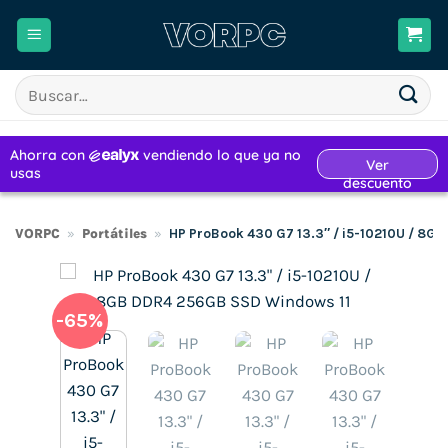
Saltar
al
contenido
Buscar
por:
VORPC
»
Portátiles
»
HP ProBook 430 G7 13.3″ / i5-10210U / 8G
-65%