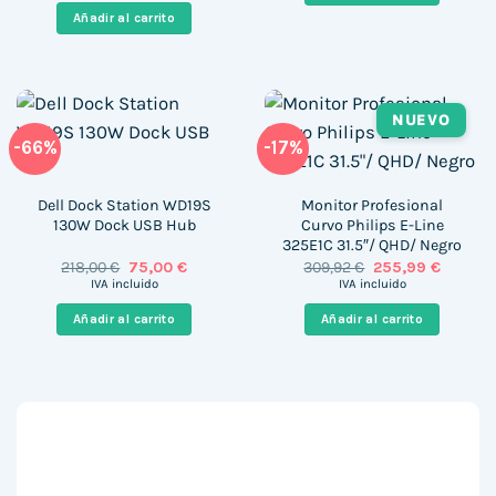
era:
es:
Añadir al carrito
677,00 €.
469,00 €.
NUEVO
-66%
-17%
Dell Dock Station WD19S
Monitor Profesional
130W Dock USB Hub
Curvo Philips E-Line
325E1C 31.5″/ QHD/ Negro
El
El
El
El
218,00
€
75,00
€
309,92
€
255,99
€
precio
precio
precio
precio
IVA incluido
IVA incluido
original
actual
original
actual
era:
es:
era:
es:
Añadir al carrito
Añadir al carrito
218,00 €.
75,00 €.
309,92 €.
255,99 