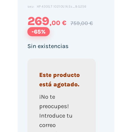
HP.430G7.10210U.N.Es_8G256
SKU:
269
,00 €
759,00 €
-65%
Sin existencias
Este producto
está agotado.
¡No te
preocupes!
Introduce tu
correo