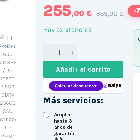
255
-
,00 €
939,00 €
Hay existencias
HP ProDesk 600 G6 SFF / i5-105
Añadir al carrito
Más servicios:
Ampliar
hasta 3
años de
garantía
👩‍🔧