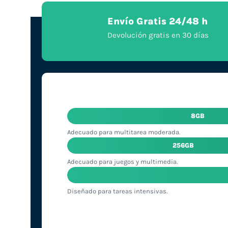
Envío Gratis 24/48 h
Devolución gratis en 30 días
8GB
Adecuado para multitarea moderada.
256GB
Adecuado para juegos y multimedia.
Diseñado para tareas intensivas.