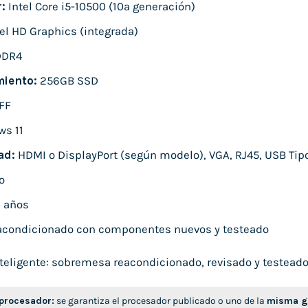
:
Intel Core i5-10500 (10ª generación)
el HD Graphics (integrada)
DDR4
iento:
256GB SSD
FF
s 11
ad:
HDMI o DisplayPort (según modelo), VGA, RJ45, USB Tipo
o
 años
condicionado con componentes nuevos y testeado
eligente: sobremesa reacondicionado, revisado y testeado, l
 procesador:
se garantiza el procesador publicado o uno de la
misma ge