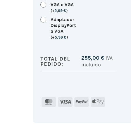
VGA a VGA
(
+
2,99
€
)
Adaptador
DisplayPort
a VGA
(
+
5,99
€
)
255,00
€
IVA
TOTAL DEL
PEDIDO:
incluido
MasterCard
Visa
PayPal
Apple
Pay