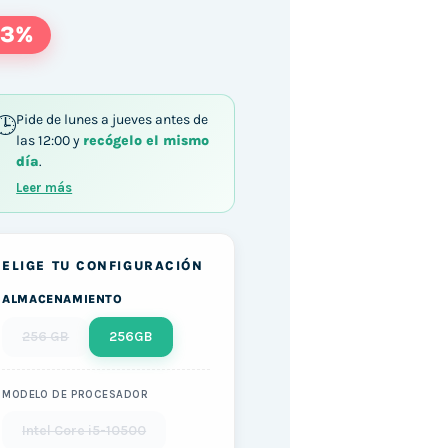
73%
Pide de lunes a jueves antes de
las 12:00 y
recógelo el mismo
00 / 8GB DDR4 256GB SSD Windows 11 cantidad
día
.
Leer más
ELIGE TU CONFIGURACIÓN
ALMACENAMIENTO
256 GB
256GB
MODELO DE PROCESADOR
Intel Core i5-10500