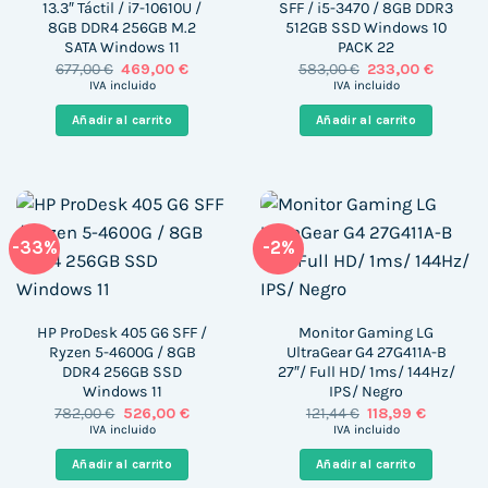
13.3″ Táctil / i7-10610U /
SFF / i5-3470 / 8GB DDR3
8GB DDR4 256GB M.2
512GB SSD Windows 10
SATA Windows 11
PACK 22
El
El
El
El
677,00
€
469,00
€
583,00
€
233,00
€
precio
precio
precio
precio
IVA incluido
IVA incluido
original
actual
original
actual
era:
es:
era:
es:
Añadir al carrito
Añadir al carrito
677,00 €.
469,00 €.
583,00 €.
233,00 
-33%
-2%
HP ProDesk 405 G6 SFF /
Monitor Gaming LG
Ryzen 5-4600G / 8GB
UltraGear G4 27G411A-B
DDR4 256GB SSD
27″/ Full HD/ 1ms/ 144Hz/
Windows 11
IPS/ Negro
El
El
El
El
782,00
€
526,00
€
121,44
€
118,99
€
precio
precio
precio
precio
IVA incluido
IVA incluido
original
actual
original
actual
era:
es:
era:
es:
Añadir al carrito
Añadir al carrito
782,00 €.
526,00 €.
121,44 €.
118,99 €.