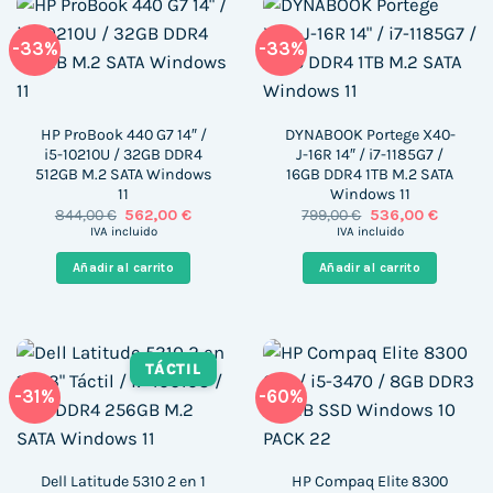
-33%
-33%
HP ProBook 440 G7 14″ /
DYNABOOK Portege X40-
i5-10210U / 32GB DDR4
J-16R 14″ / i7-1185G7 /
512GB M.2 SATA Windows
16GB DDR4 1TB M.2 SATA
11
Windows 11
El
El
El
El
844,00
€
562,00
€
799,00
€
536,00
€
precio
precio
precio
precio
IVA incluido
IVA incluido
original
actual
original
actual
era:
es:
era:
es:
Añadir al carrito
Añadir al carrito
844,00 €.
562,00 €.
799,00 €.
536,00 
TÁCTIL
-31%
-60%
Dell Latitude 5310 2 en 1
HP Compaq Elite 8300