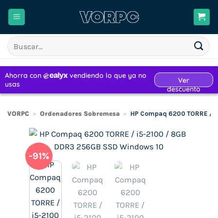
Saltar
al
contenido
Buscar
por:
VORPC
»
Ordenadores Sobremesa
»
HP Compaq 6200 TORRE / i
-91%