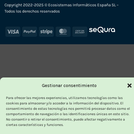
Copyright 2022-2025 © Ecosistemas Informáticos España SL –
Todos los derechos reservados
Visa
PayPal
Stripe
MasterCard
Cash
On
Delivery
Gestionar consentimiento
Para ofrecer las mejores experiencias, utilizamos tecnologías como las
cookies para almacenar y/o acceder a la información del dispositivo. El
consentimiento de estas tecnologías nos permitirá procesar datos como el
comportamiento de navegación o las identificaciones únicas en este sitio.
No consentir o retirar el consentimiento, puede afectar negativamente a
ciertas características y funciones.