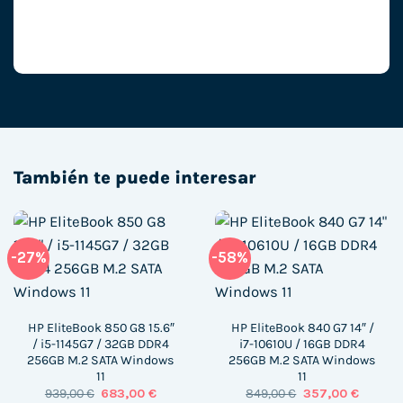
También te puede interesar
-27%
-58%
HP EliteBook 850 G8 15.6″
HP EliteBook 840 G7 14″ /
/ i5-1145G7 / 32GB DDR4
i7-10610U / 16GB DDR4
256GB M.2 SATA Windows
256GB M.2 SATA Windows
11
11
El
El
El
El
939,00
€
683,00
€
849,00
€
357,00
€