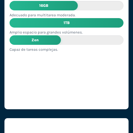
16GB
Adecuado para multitarea moderada.
1TB
Amplio espacio para grandes volúmenes.
Zen
Capaz de tareas complejas.