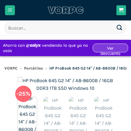
Saltar
al
contenido
Buscar
por:
VORPC
»
Portátiles
»
HP ProBook 645 G2 14″ / A8-8600B / 16GB
-25%