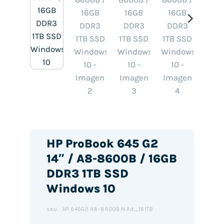
HP ProBook 645 G2
14″ / A8-8600B / 16GB
DDR3 1TB SSD
Windows 10
HP.645G2.A8-8600B.N.Ad_161TB
SKU: