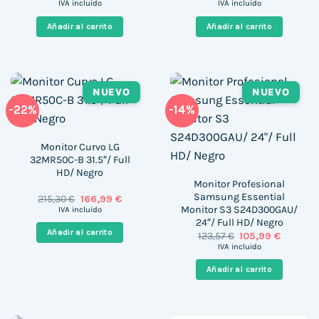
precio
precio
precio
precio
IVA incluido
IVA incluido
original
actual
original
actual
era:
es:
era:
es:
Añadir al carrito
Añadir al carrito
939,00 €.
683,00 €.
849,00 €.
357,00 
NUEVO
NUEVO
-22%
-14%
Monitor Curvo LG
32MR50C-B 31.5″/ Full
HD/ Negro
Monitor Profesional
Samsung Essential
El
El
215,30
€
166,99
€
precio
precio
Monitor S3 S24D300GAU/
IVA incluido
original
actual
24″/ Full HD/ Negro
era:
es:
Añadir al carrito
El
El
123,57
€
105,99
€
215,30 €.
166,99 €.
precio
precio
IVA incluido
original
actual
era:
es:
Añadir al carrito
123,57 €.
105,99 €