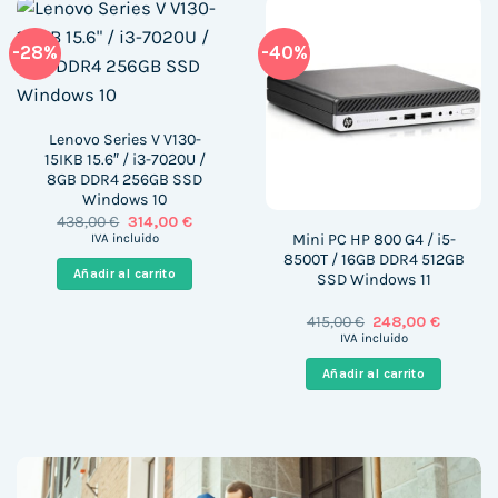
-28%
-40%
Lenovo Series V V130-
15IKB 15.6″ / i3-7020U /
8GB DDR4 256GB SSD
Windows 10
El
El
438,00
€
314,00
€
precio
precio
Mini PC HP 800 G4 / i5-
IVA incluido
original
actual
8500T / 16GB DDR4 512GB
era:
es:
Añadir al carrito
SSD Windows 11
438,00 €.
314,00 €.
El
El
415,00
€
248,00
€
precio
precio
IVA incluido
original
actual
era:
es:
Añadir al carrito
415,00 €.
248,00 €