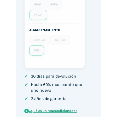
4GB
8GB
16GB
ALMACENAMIENTO
256GB
512GB
1TB
✓
30 días para devolución
✓
Hasta 60% más barato que
uno nuevo
✓
2 años de garantía
¿Qué es un reacondicionado?
i