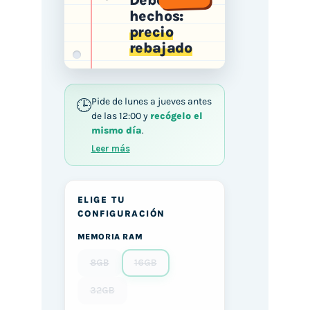
Deberes
hechos:
precio
rebajado
Pide de lunes a jueves antes
de las 12:00 y
recógelo el
mismo día
.
Leer más
ELIGE TU
CONFIGURACIÓN
MEMORIA RAM
8GB
16GB
32GB