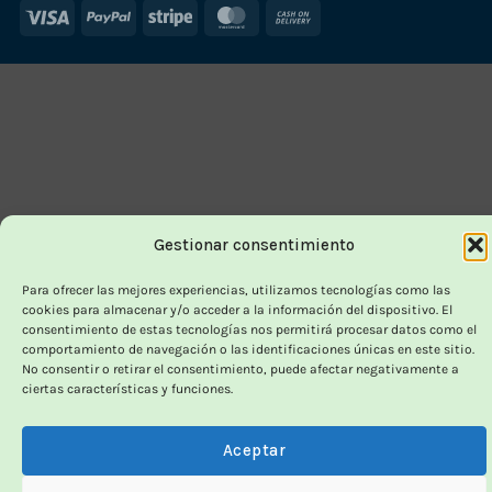
Visa
PayPal
Stripe
MasterCard
Cash
On
Delivery
Gestionar consentimiento
Para ofrecer las mejores experiencias, utilizamos tecnologías como las
cookies para almacenar y/o acceder a la información del dispositivo. El
consentimiento de estas tecnologías nos permitirá procesar datos como el
comportamiento de navegación o las identificaciones únicas en este sitio.
No consentir o retirar el consentimiento, puede afectar negativamente a
ciertas características y funciones.
Aceptar