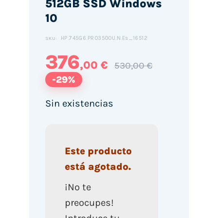
512GB SSD Windows
10
HP.745G6.PRO3500U.N.Es_16512
SKU:
376
,00 €
530,00 €
-29%
Sin existencias
Este producto
está agotado.
¡No te
preocupes!