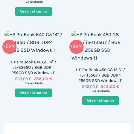
precio
precio
IVA incluido
original
actual
era:
es:
Añadir al carrito
1.147,56 €.
878,99 €.
-52%
-32%
HP ProBook 640 G5 14″ /
i5-8365U / 8GB DDR4
HP ProBook 450 G8 15.6″ /
256GB SSD Windows 11
i5-1135G7 / 8GB DDR4
El
El
533,00
€
256,00
€
256GB SSD Windows 11
precio
precio
IVA incluido
El
El
506,00
€
343,00
€
original
actual
precio
precio
era:
es:
IVA incluido
Añadir al carrito
original
actual
533,00 €.
256,00 €.
era:
es:
Añadir al carrito
506,00 €.
343,00 