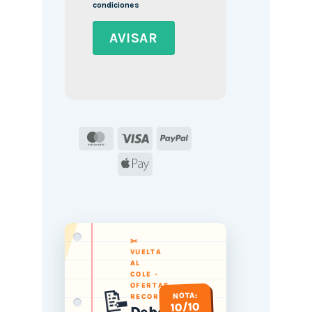
condiciones
MasterCard
Visa
PayPal
Apple
Pay
✂️
VUELTA
AL
COLE ·
📝
OFERTAS
NOTA:
RECORTADAS
10/10