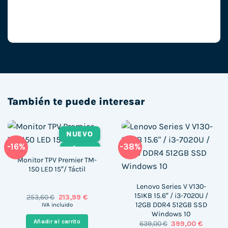
También te puede interesar
NUEVO
-16%
-38%
TÁCTIL
Monitor TPV Premier TM-
150 LED 15″/ Táctil
Lenovo Series V V130-
15IKB 15.6″ / i3-7020U /
El
El
253,60
€
213,99
€
precio
precio
12GB DDR4 512GB SSD
IVA incluido
original
actual
Windows 10
era:
es:
Añadir al carrito
El
El
639,00
€
399,00
€
253,60 €.
213,99 €.