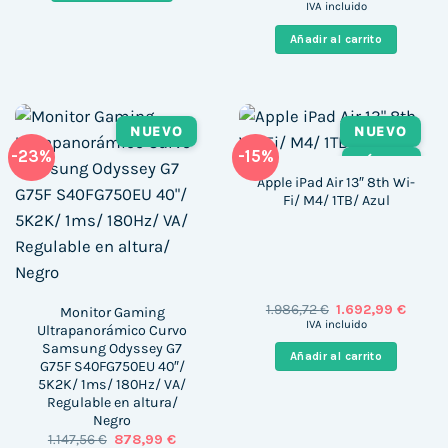
precio
precio
IVA incluido
original
actual
era:
es:
Añadir al carrito
639,00 €.
399,00 
NUEVO
NUEVO
-23%
-15%
TÁCTIL
Apple iPad Air 13″ 8th Wi-
Fi/ M4/ 1TB/ Azul
El
El
1.986,72
€
1.692,99
€
Monitor Gaming
precio
precio
IVA incluido
Ultrapanorámico Curvo
original
actual
Samsung Odyssey G7
era:
es:
Añadir al carrito
1.986,72 €.
1.692,9
G75F S40FG750EU 40″/
5K2K/ 1ms/ 180Hz/ VA/
Regulable en altura/
Negro
El
El
1.147,56
€
878,99
€