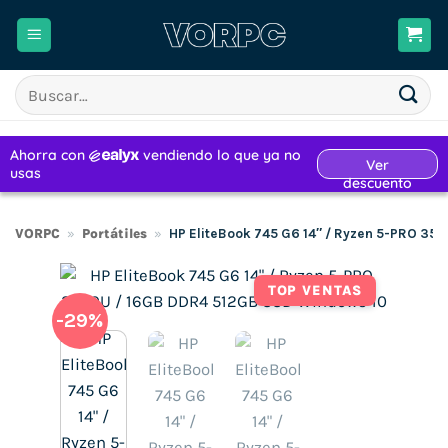
Saltar
al
contenido
Buscar
por:
VORPC
»
Portátiles
»
HP EliteBook 745 G6 14″ / Ryzen 5-PRO 35
TOP VENTAS
-29%