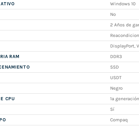
RATIVO
Windows 10
No
2 Años de ga
Reacondicio
DisplayPort, 
RIA RAM
DDR3
ACENAMIENTO
SSD
USDT
Negro
DE CPU
1ª generació
Sí
IPO
Compaq