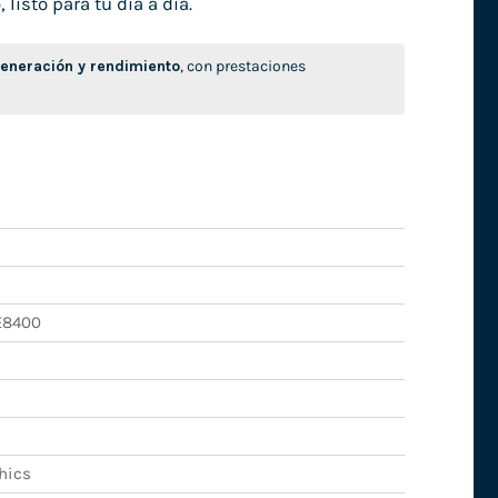
isto para tu día a día.
neración y rendimiento
, con prestaciones
E8400
hics