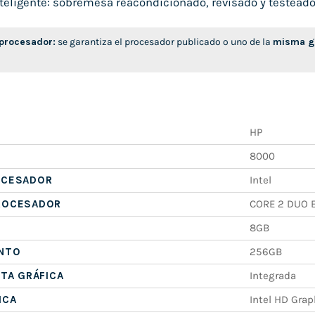
eligente: sobremesa reacondicionado, revisado y testeado, l
 procesador:
se garantiza el procesador publicado o uno de la
misma ge
HP
8000
OCESADOR
Intel
ROCESADOR
CORE 2 DUO 
8GB
NTO
256GB
ETA GRÁFICA
Integrada
ICA
Intel HD Grap