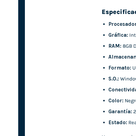
Especifica
Procesador
Gráfica:
Int
RAM:
8GB 
Almacenam
Formato:
U
S.O.:
Windo
Conectivid
Color:
Negr
Garantía:
2
Estado:
Rea