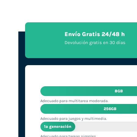
Envío Gratis 24/48 h
Devolución gratis en 30 días
8GB
Adecuado para multitarea moderada.
256GB
Adecuado para juegos y multimedia.
1ª generación
Adecuado para tareas simples.