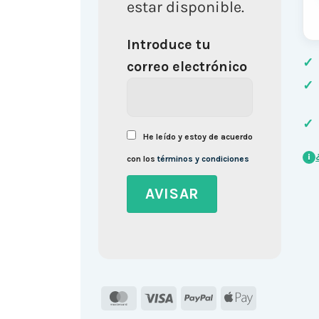
estar disponible.
Introduce tu
✓
correo electrónico
✓
✓
He leído y estoy de acuerdo
i
con los
términos y condiciones
MasterCard
Visa
PayPal
Apple
Pay