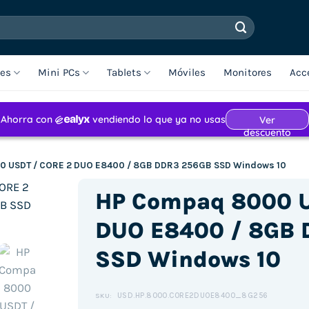
les
Mini PCs
Tablets
Móviles
Monitores
Acc
 USDT / CORE 2 DUO E8400 / 8GB DDR3 256GB SSD Windows 10
HP Compaq 8000 U
DUO E8400 / 8GB 
SSD Windows 10
USD.HP.8000.CORE2DUOE8400_8G256
SKU: