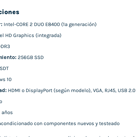
ciones
:
Intel-CORE 2 DUO E8400 (1ª generación)
el HD Graphics (integrada)
DDR3
iento:
256GB SSD
SDT
ws 10
ad:
HDMI o DisplayPort (según modelo), VGA, RJ45, USB 2.0
o
 años
condicionado con componentes nuevos y testeado