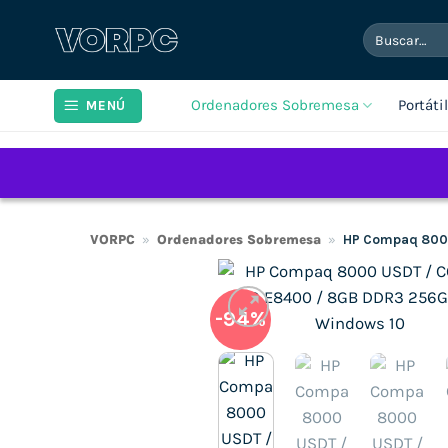
Saltar
Buscar
al
por:
contenido
Ordenadores Sobremesa
Portáti
MENÚ
VORPC
»
Ordenadores Sobremesa
»
HP Compaq 8000
-94%