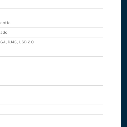
rantía
nado
VGA, RJ45, USB 2.0
n