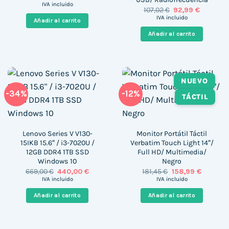
precio
precio
IVA incluido
El
El
107,02
€
92,99
€
original
actual
precio
precio
era:
es:
IVA incluido
Añadir al carrito
original
actual
477,54 €.
396,99 €.
era:
es:
Añadir al carrito
107,02 €.
92,99 €.
NUEVO
-34%
-12%
TÁCTIL
Lenovo Series V V130-
Monitor Portátil Táctil
15IKB 15.6″ / i3-7020U /
Verbatim Touch Light 14″/
12GB DDR4 1TB SSD
Full HD/ Multimedia/
Windows 10
Negro
El
El
El
El
669,00
€
440,00
€
181,45
€
158,99
€
precio
precio
precio
precio
IVA incluido
IVA incluido
original
actual
original
actual
era:
es:
era:
es:
Añadir al carrito
Añadir al carrito
669,00 €.
440,00 €.
181,45 €.
158,99 €