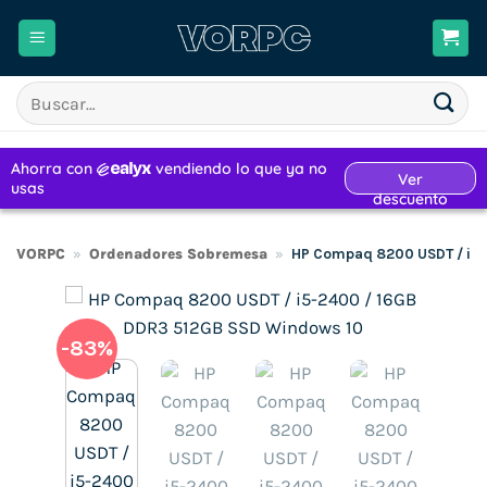
Saltar
al
contenido
Buscar
por:
VORPC
»
Ordenadores Sobremesa
»
HP Compaq 8200 USDT / i5
-83%