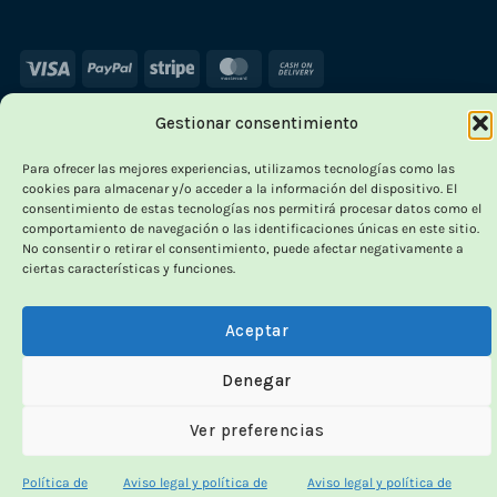
Visa
PayPal
Stripe
MasterCard
Cash
On
Delivery
Gestionar consentimiento
×
Para ofrecer las mejores experiencias, utilizamos tecnologías como las
-
cookies para almacenar y/o acceder a la información del dispositivo. El
consentimiento de estas tecnologías nos permitirá procesar datos como el
comportamiento de navegación o las identificaciones únicas en este sitio.
No consentir o retirar el consentimiento, puede afectar negativamente a
ciertas características y funciones.
OUTLET VORPC
Calidad probada,
Aceptar
precios imbatibles
Denegar
Productos
100% funcionales
y con
precio más
Ver preferencias
bajo!
Política de
Aviso legal y política de
Aviso legal y política de