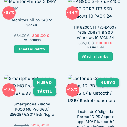
-67%
-44%
Monitor Philips 349P7
34″ 2K
HP 8200 SFF / i5-2400 /
16GB DDR3 1TB SSD
El
El
634,00
€
209,00
€
Windows 10 PACK 24
precio
precio
IVA incluido
El
El
535,00
€
301,00
€
original
actual
precio
precio
era:
es:
IVA incluido
Añadir al carrito
original
actual
634,00 €.
209,00 €.
era:
es:
Añadir al carrito
535,00 €.
301,00 €
NUEVO
NUEVO
-17%
-13%
TÁCTIL
Smartphone Xiaomi
POCO M8 Pro 8GB/
Lector de Código de
256GB/ 6.83″/ 5G/ Negro
Barras 1D-2D Approx
appLS10/ Bluetooth/
El
El
477,54
€
396,99
€
USB/ Radiofrecuencia