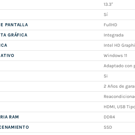
13.3"
Sí
E PANTALLA
FullHD
ETA GRÁFICA
Integrada
ICA
Intel HD Graph
RATIVO
Windows 11
Adaptado con p
Si
2 Años de gara
Reacondiciona
HDMI, USB Tipo
RIA RAM
DDR4
ACENAMIENTO
SSD