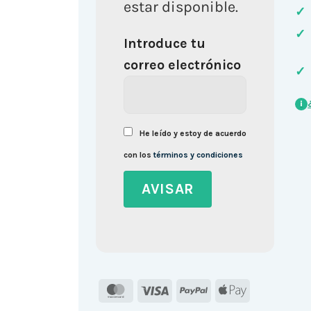
estar disponible.
✓
✓
Introduce tu
correo electrónico
✓
i
He leído y estoy de acuerdo
con los
términos y condiciones
MasterCard
Visa
PayPal
Apple
Pay