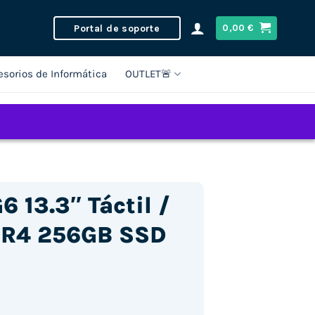
Portal de soporte
0,00
€
esorios de Informática
OUTLET🚨
 13.3″ Táctil /
DR4 256GB SSD