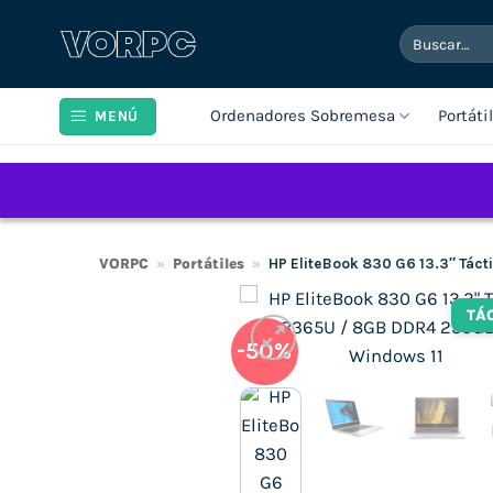
Saltar
Buscar
al
por:
contenido
Ordenadores Sobremesa
Portáti
MENÚ
VORPC
»
Portátiles
»
HP EliteBook 830 G6 13.3″ Tác
TÁ
-50%