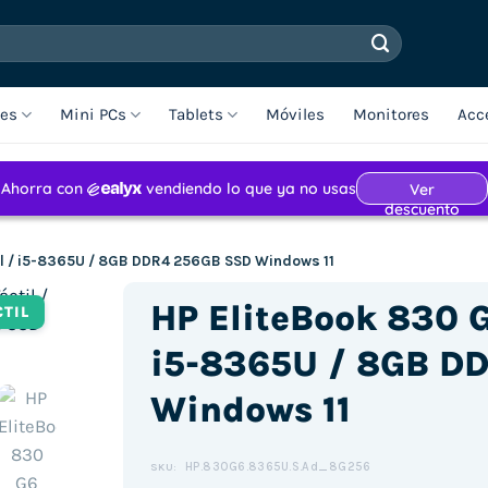
les
Mini PCs
Tablets
Móviles
Monitores
Acc
til / i5-8365U / 8GB DDR4 256GB SSD Windows 11
HP EliteBook 830 G6
CTIL
i5-8365U / 8GB D
Windows 11
HP.830G6.8365U.S.Ad_8G256
SKU: