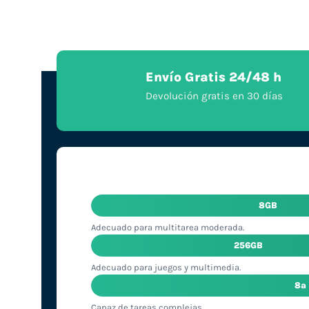
Envío Gratis 24/48 h
Devolución gratis en 30 días
8GB
Adecuado para multitarea moderada.
256GB
Adecuado para juegos y multimedia.
8ª
Capaz de tareas complejas.