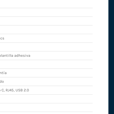
ics
lantilla adhesiva
ntía
do
 C, RJ45, USB 2.0