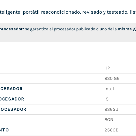
ligente: portátil reacondicionado, revisado y testeado, list
 procesador:
se garantiza el procesador publicado o uno de la
misma ge
HP
830 G6
OCESADOR
Intel
ROCESADOR
i5
ROCESADOR
8365U
8GB
NTO
256GB