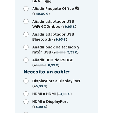
GRATIS🤗)
Añadir Paquete Office 📚
(
+
49,00
€
)
Añadir adaptador USB
WiFi 600mbps
(
+
9,95
€
)
Añadir adaptador USB
Bluetooth
(
+
9,95
€
)
Añadir pack de teclado y
ratón USB
(
+
19,95
€
9,95
€
)
Añadir HDD de 250GB
(
+
24,99
€
6,99
€
)
Necesito un cable:
DisplayPort a DisplayPort
(
+
5,99
€
)
HDMI a HDMI
(
+
4,99
€
)
HDMI a DisplayPort
(
+
5,99
€
)