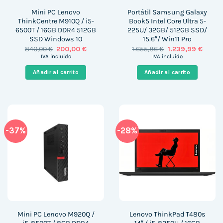
Mini PC Lenovo
Portátil Samsung Galaxy
ThinkCentre M910Q / i5-
Book5 Intel Core Ultra 5-
6500T / 16GB DDR4 512GB
225U/ 32GB/ 512GB SSD/
SSD Windows 10
15.6″/ Win11 Pro
El
El
El
El
840,00
€
200,00
€
1.655,86
€
1.239,99
€
precio
precio
precio
precio
IVA incluido
IVA incluido
original
actual
original
actual
era:
es:
era:
es:
Añadir al carrito
Añadir al carrito
840,00 €.
200,00 €.
1.655,86 €.
1.239,9
-37%
-28%
Mini PC Lenovo M920Q /
Lenovo ThinkPad T480s