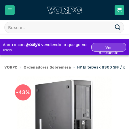
Saltar
al
contenido
Buscar
por:
VORPC
»
Ordenadores Sobremesa
»
HP EliteDesk 8300 SFF / i
-43%