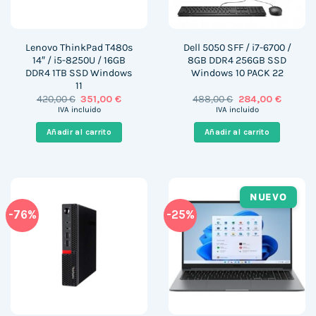
Lenovo ThinkPad T480s
Dell 5050 SFF / i7-6700 /
14″ / i5-8250U / 16GB
8GB DDR4 256GB SSD
DDR4 1TB SSD Windows
Windows 10 PACK 22
11
El
El
El
El
420,00
€
351,00
€
488,00
€
284,00
€
precio
precio
precio
precio
IVA incluido
IVA incluido
original
actual
original
actual
era:
es:
era:
es:
Añadir al carrito
Añadir al carrito
420,00 €.
351,00 €.
488,00 €.
284,00 
NUEVO
-76%
-25%