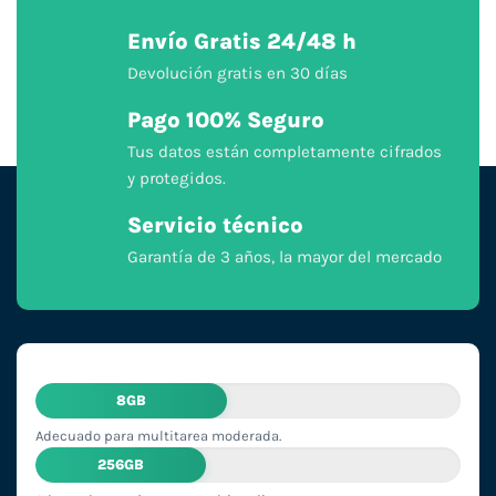
Envío Gratis 24/48 h
Devolución gratis en 30 días
Pago 100% Seguro
Tus datos están completamente cifrados
y protegidos.
Servicio técnico
Garantía de 3 años, la mayor del mercado
8GB
Adecuado para multitarea moderada.
256GB