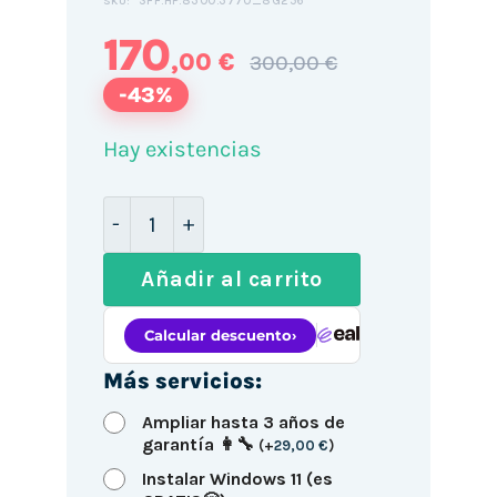
SFF.HP.8300.3770_8G256
SKU:
170
,00 €
300,00 €
-43%
Hay existencias
HP EliteDesk 8300 SFF / i7-3770 / 8GB
Añadir al carrito
Más servicios:
Ampliar hasta 3 años de
garantía 👩‍🔧
(
+
29,00
€
)
Instalar Windows 11 (es