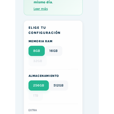
mismo día
.
Leer más
ELIGE TU
CONFIGURACIÓN
MEMORIA RAM
8GB
16GB
32GB
ALMACENAMIENTO
256GB
512GB
1TB
EXTRA