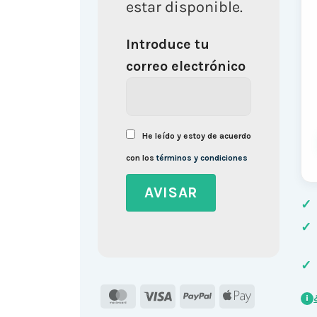
estar disponible.
Introduce tu
correo electrónico
He leído y estoy de acuerdo
con los
términos y condiciones
✓
✓
✓
MasterCard
Visa
PayPal
Apple
i
Pay