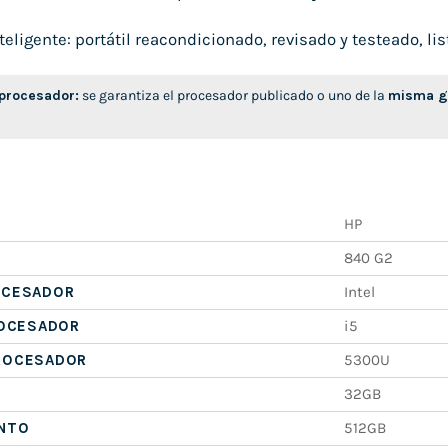
ligente: portátil reacondicionado, revisado y testeado, list
 procesador:
se garantiza el procesador publicado o uno de la
misma ge
HP
840 G2
OCESADOR
Intel
ROCESADOR
i5
ROCESADOR
5300U
32GB
NTO
512GB