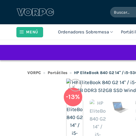
Saltar
Buscar
al
por:
contenido
Ordenadores Sobremesa
Portáti
MENÚ
VORPC
»
Portátiles
»
HP EliteBook 840 G2 14″ / i5-
-13%