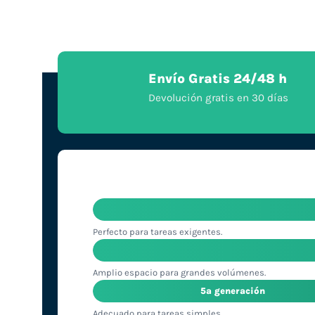
Envío Gratis 24/48 h
Devolución gratis en 30 días
Perfecto para tareas exigentes.
Amplio espacio para grandes volúmenes.
5ª generación
Adecuado para tareas simples.