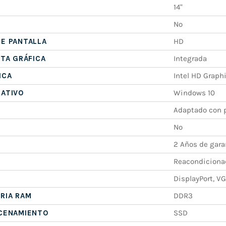
14"
No
E PANTALLA
HD
ETA GRÁFICA
Integrada
ICA
Intel HD Graph
RATIVO
Windows 10
Adaptado con p
No
2 Años de gara
Reacondiciona
DisplayPort, V
RIA RAM
DDR3
ACENAMIENTO
SSD