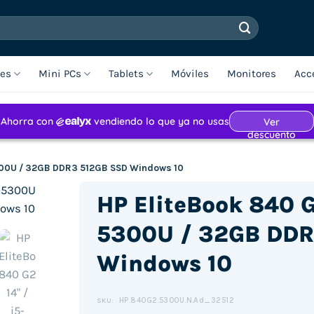
les
Mini PCs
Tablets
Móviles
Monitores
Acc
5300U / 32GB DDR3 512GB SSD Windows 10
HP EliteBook 840 G
5300U / 32GB DDR
Windows 10
HP.840G2.5300U.N.Ad_32512
SKU: