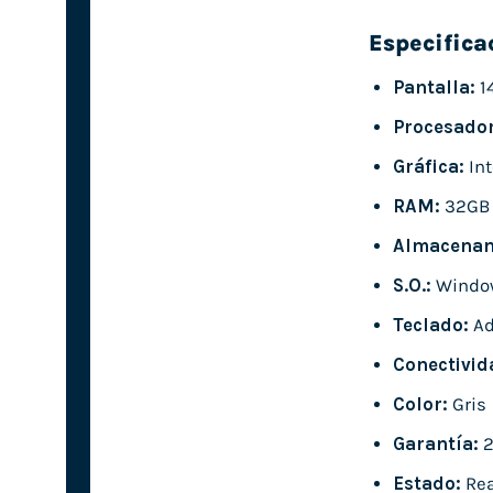
Especifica
Pantalla:
1
Procesador
Gráfica:
Int
RAM:
32GB
Almacenam
S.O.:
Windo
Teclado:
Ad
Conectivid
Color:
Gris
Garantía:
2
Estado:
Rea