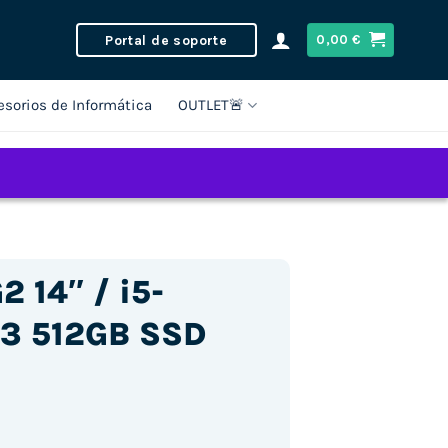
Portal de soporte
0,00
€
esorios de Informática
OUTLET🚨
2 14″ / i5-
3 512GB SSD