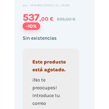
HP.840G3.6500U.S.Es_16256
SKU:
537
,00 €
599,00 €
-10%
Sin existencias
Este producto
está agotado.
¡No te
preocupes!
Introduce tu
correo