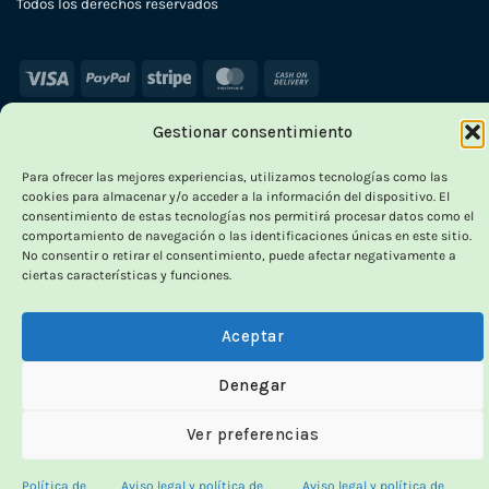
Todos los derechos reservados
Visa
PayPal
Stripe
MasterCard
Cash
On
Gestionar consentimiento
Delivery
×
Para ofrecer las mejores experiencias, utilizamos tecnologías como las
-
cookies para almacenar y/o acceder a la información del dispositivo. El
consentimiento de estas tecnologías nos permitirá procesar datos como el
comportamiento de navegación o las identificaciones únicas en este sitio.
No consentir o retirar el consentimiento, puede afectar negativamente a
ciertas características y funciones.
OUTLET VORPC
Calidad probada,
Aceptar
precios imbatibles
Denegar
Productos
100% funcionales
y con
precio más
Ver preferencias
bajo!
Política de
Aviso legal y política de
Aviso legal y política de