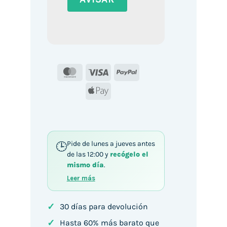
MasterCard
Visa
PayPal
Apple
Pay
Pide de lunes a jueves antes
de las 12:00 y
recógelo el
mismo día
.
Leer más
✓
30 días para devolución
✓
Hasta 60% más barato que