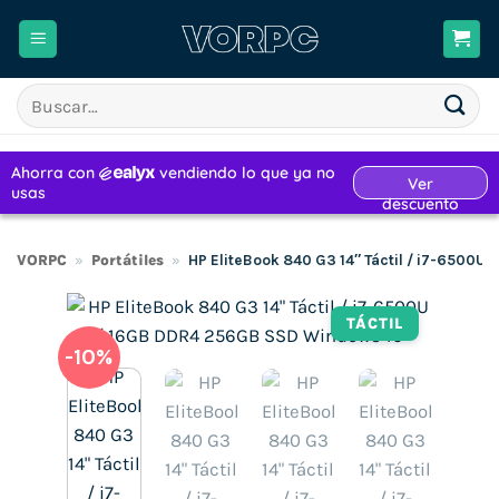
Saltar
al
contenido
Buscar
por:
VORPC
»
Portátiles
»
HP EliteBook 840 G3 14″ Táctil / i7-6500
TÁCTIL
-10%