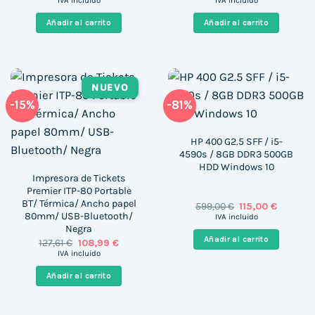
IVA incluido
IVA incluido
original
actual
original
actual
era:
es:
era:
es:
Añadir al carrito
Añadir al carrito
2.250,00 €.
583,74 €.
689,00 €.
274,55 €
NUEVO
-15%
-81%
HP 400 G2.5 SFF / i5-
4590s / 8GB DDR3 500GB
HDD Windows 10
Impresora de Tickets
Premier ITP-80 Portable
BT/ Térmica/ Ancho papel
El
El
599,00
€
115,00
€
precio
precio
80mm/ USB-Bluetooth/
IVA incluido
original
actual
Negra
era:
es:
Añadir al carrito
El
El
127,61
€
108,99
€
599,00 €.
115,00 €.
precio
precio
IVA incluido
original
actual
era:
es:
Añadir al carrito
127,61 €.
108,99 €.