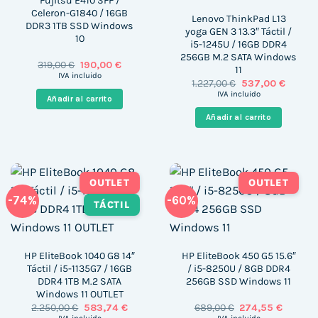
Fujitsu E410 SFF /
Celeron-G1840 / 16GB
Lenovo ThinkPad L13
DDR3 1TB SSD Windows
yoga GEN 3 13.3″ Táctil /
10
i5-1245U / 16GB DDR4
256GB M.2 SATA Windows
El
El
319,00
€
190,00
€
11
precio
precio
IVA incluido
El
El
1.227,00
€
537,00
€
original
actual
precio
precio
era:
es:
IVA incluido
Añadir al carrito
original
actual
319,00 €.
190,00 €.
era:
es:
Añadir al carrito
1.227,00 €.
537,00 
OUTLET
OUTLET
-74%
-60%
TÁCTIL
HP EliteBook 1040 G8 14″
HP EliteBook 450 G5 15.6″
Táctil / i5-1135G7 / 16GB
/ i5-8250U / 8GB DDR4
DDR4 1TB M.2 SATA
256GB SSD Windows 11
Windows 11 OUTLET
El
El
El
El
2.250,00
€
583,74
€
689,00
€
274,55
€
precio
precio
precio
precio