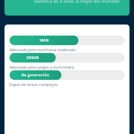
Garantía de 3 años, la mayor del mercado
16GB
Adecuado para multitarea moderada.
256GB
Adecuado para juegos y multimedia.
6ª generación
Capaz de tareas complejas.