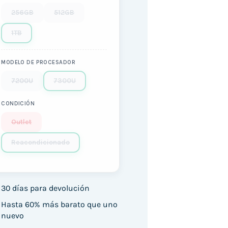
256GB
512GB
1TB
MODELO DE PROCESADOR
7200U
7300U
CONDICIÓN
Outlet
Reacondicionado
30 días para devolución
Hasta 60% más barato que uno
nuevo