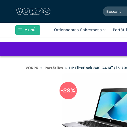
Saltar
Buscar
al
por:
contenido
Ordenadores Sobremesa
Portáti
MENÚ
VORPC
»
Portátiles
»
HP EliteBook 840 G4 14″ / i5-
-29%