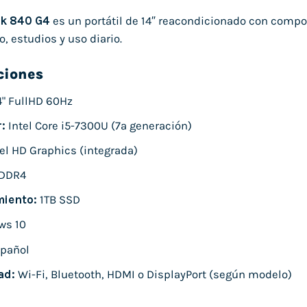
ok 840 G4
es un portátil de 14″ reacondicionado con compo
o, estudios y uso diario.
ciones
4" FullHD 60Hz
:
Intel Core i5-7300U (7ª generación)
el HD Graphics (integrada)
DDR4
iento:
1TB SSD
ws 10
pañol
ad:
Wi-Fi, Bluetooth, HDMI o DisplayPort (según modelo)