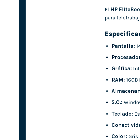
El
HP EliteBo
para teletrabaj
Especifica
Pantalla:
1
Procesador
Gráfica:
Int
RAM:
16GB 
Almacenam
S.O.:
Windo
Teclado:
Es
Conectivid
Color:
Gris