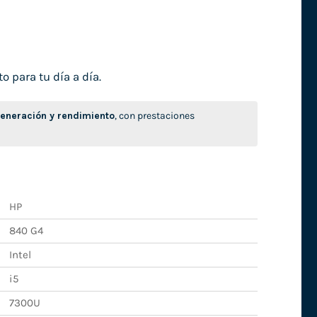
o para tu día a día.
neración y rendimiento
, con prestaciones
HP
840 G4
Intel
i5
7300U