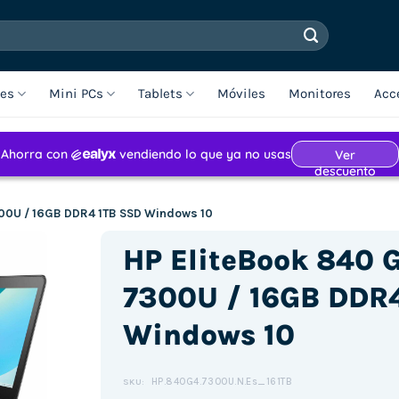
les
Mini PCs
Tablets
Móviles
Monitores
Acc
7300U / 16GB DDR4 1TB SSD Windows 10
HP EliteBook 840 G
7300U / 16GB DDR
Windows 10
HP.840G4.7300U.N.Es_161TB
SKU: