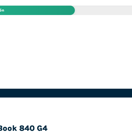
ión
eBook 840 G4