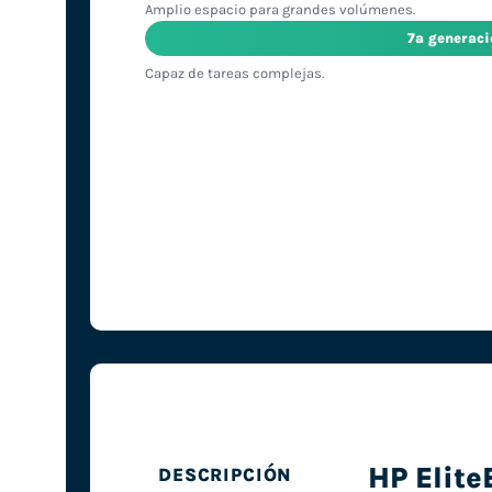
Amplio espacio para grandes volúmenes.
7ª generac
Capaz de tareas complejas.
HP Elit
DESCRIPCIÓN