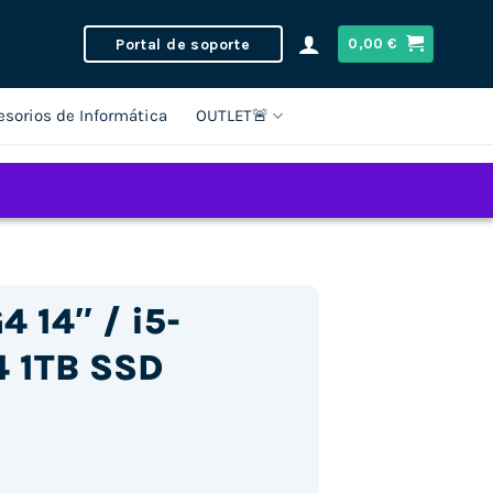
Portal de soporte
0,00
€
esorios de Informática
OUTLET🚨
4 14″ / i5-
4 1TB SSD