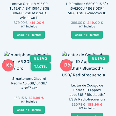
Lenovo Series V V15 G2
HP ProBook 650 G2 15.6″ /
ITL 15.6″ / i3-1115G4 / 8GB
i5-6200U / 8GB DDR4
DDR4 512GB M.2 SATA
512GB SSD Windows 10
Windows 11
El
El
El
El
879,00
€
419,00
€
399,00
€
249,00
€
precio
precio
precio
precio
IVA incluido
IVA incluido
original
actual
original
actual
era:
es:
era:
es:
Añadir al carrito
Añadir al carrito
879,00 €.
419,00 €.
399,00 €.
249,00 
NUEVO
NUEVO
-16%
-17%
TÁCTIL
Smartphone Xiaomi
Redmi A5 3GB/ 64GB/
Lector de Código de
6.88″/ Oro
Barras 1D Approx
appLS18I/ Bluetooth/
El
El
153,15
€
128,99
€
USB/ Radiofrecuencia
precio
precio
IVA incluido
El
El
220,73
€
183,99
€
original
actual
precio
precio
era:
es:
IVA incluido
Añadir al carrito
original
actual
153,15 €.
128,99 €.
era:
es: