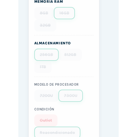
MEMORIA RAM
8GB
16GB
32GB
ALMACENAMIENTO
256GB
512GB
1TB
MODELO DE PROCESADOR
7200U
7300U
CONDICIÓN
Outlet
Reacondicionado