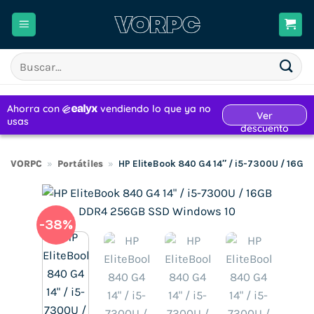
Saltar
al
contenido
Buscar
por:
VORPC
»
Portátiles
»
HP EliteBook 840 G4 14″ / i5-7300U / 16G
-38%