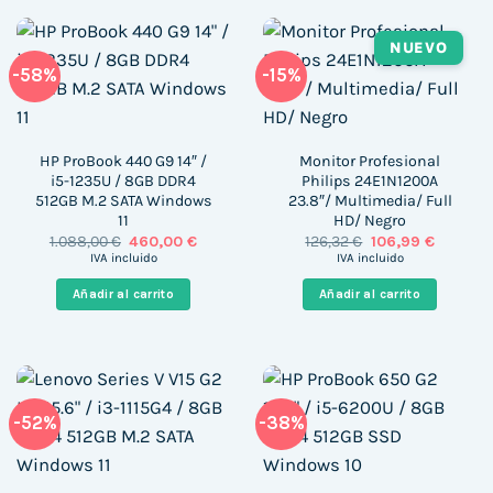
NUEVO
-58%
-15%
HP ProBook 440 G9 14″ /
Monitor Profesional
i5-1235U / 8GB DDR4
Philips 24E1N1200A
512GB M.2 SATA Windows
23.8″/ Multimedia/ Full
11
HD/ Negro
El
El
El
El
1.088,00
€
460,00
€
126,32
€
106,99
€
precio
precio
precio
precio
IVA incluido
IVA incluido
original
actual
original
actual
era:
es:
era:
es:
Añadir al carrito
Añadir al carrito
1.088,00 €.
460,00 €.
126,32 €.
106,99 €
-52%
-38%