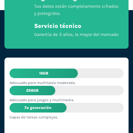
Tus datos están completamente cifrados
y protegidos.
Servicio técnico
Garantía de 3 años, la mayor del mercado
16GB
Adecuado para multitarea moderada.
256GB
Adecuado para juegos y multimedia.
7ª generación
Capaz de tareas complejas.