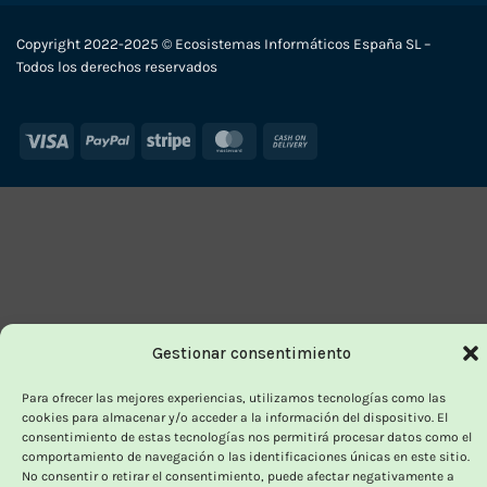
Copyright 2022-2025 © Ecosistemas Informáticos España SL –
Todos los derechos reservados
Visa
PayPal
Stripe
MasterCard
Cash
On
Delivery
Gestionar consentimiento
Para ofrecer las mejores experiencias, utilizamos tecnologías como las
cookies para almacenar y/o acceder a la información del dispositivo. El
consentimiento de estas tecnologías nos permitirá procesar datos como el
comportamiento de navegación o las identificaciones únicas en este sitio.
No consentir o retirar el consentimiento, puede afectar negativamente a