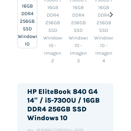
HP EliteBook 840 G4
14″ / i5-7300U / 16GB
DDR4 256GB SSD
Windows 10
HP.840G4.7300U.N.Es_16256
SKU: