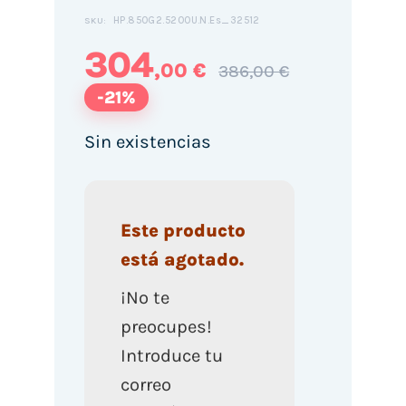
HP.850G2.5200U.N.Es_32512
SKU:
304
,00 €
386,00 €
-21%
Sin existencias
Este producto
está agotado.
¡No te
preocupes!
Introduce tu
correo