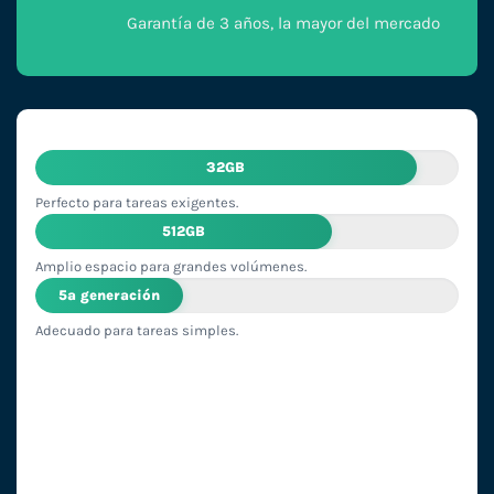
Garantía de 3 años, la mayor del mercado
32GB
Perfecto para tareas exigentes.
512GB
Amplio espacio para grandes volúmenes.
5ª generación
Adecuado para tareas simples.