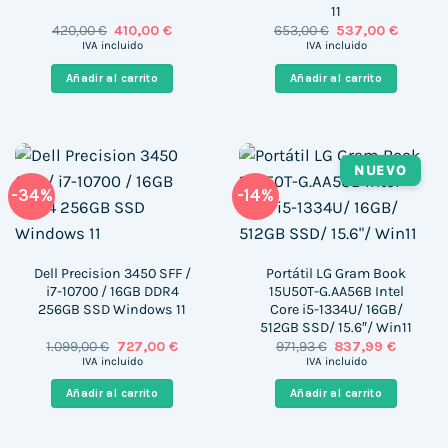
11
El
El
El
El
420,00
€
410,00
€
653,00
€
537,00
€
precio
precio
precio
precio
IVA incluido
IVA incluido
original
actual
original
actual
era:
es:
era:
es:
Añadir al carrito
Añadir al carrito
420,00 €.
410,00 €.
653,00 €.
537,00 €
NUEVO
-34%
-14%
Dell Precision 3450 SFF /
Portátil LG Gram Book
i7-10700 / 16GB DDR4
15U50T-G.AA56B Intel
256GB SSD Windows 11
Core i5-1334U/ 16GB/
512GB SSD/ 15.6″/ Win11
El
El
El
El
1.099,00
€
727,00
€
971,93
€
837,99
€
precio
precio
precio
precio
IVA incluido
IVA incluido
original
actual
original
actual
era:
es:
era:
es:
Añadir al carrito
Añadir al carrito
1.099,00 €.
727,00 €.
971,93 €.
837,99 €