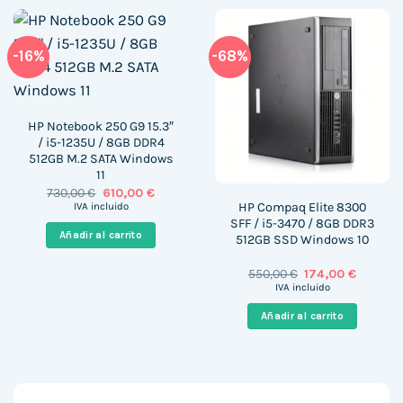
-16%
-68%
HP Notebook 250 G9 15.3″
/ i5-1235U / 8GB DDR4
512GB M.2 SATA Windows
11
El
El
730,00
€
610,00
€
precio
precio
HP Compaq Elite 8300
IVA incluido
original
actual
SFF / i5-3470 / 8GB DDR3
era:
es:
Añadir al carrito
512GB SSD Windows 10
730,00 €.
610,00 €.
El
El
550,00
€
174,00
€
precio
precio
IVA incluido
original
actual
era:
es:
Añadir al carrito
550,00 €.
174,00 €