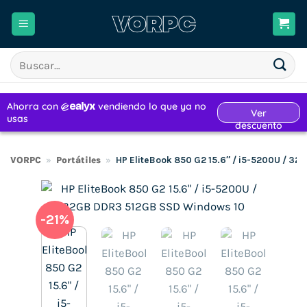
Saltar
al
contenido
Buscar
por:
VORPC
»
Portátiles
»
HP EliteBook 850 G2 15.6″ / i5-5200U / 3
-21%