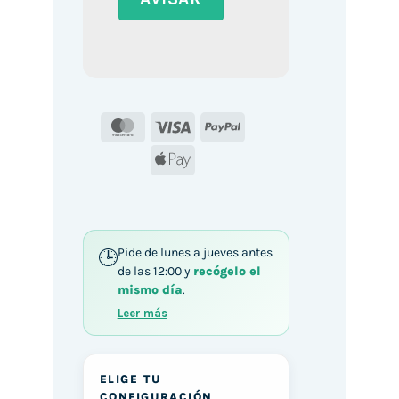
MasterCard
Visa
PayPal
Apple
Pay
Pide de lunes a jueves antes
de las 12:00 y
recógelo el
mismo día
.
Leer más
ELIGE TU
CONFIGURACIÓN