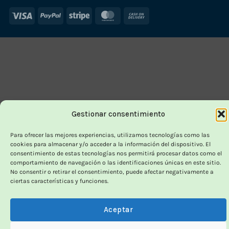
Visa
PayPal
Stripe
MasterCard
Cash
On
Delivery
Gestionar consentimiento
Para ofrecer las mejores experiencias, utilizamos tecnologías como las
cookies para almacenar y/o acceder a la información del dispositivo. El
consentimiento de estas tecnologías nos permitirá procesar datos como el
comportamiento de navegación o las identificaciones únicas en este sitio.
No consentir o retirar el consentimiento, puede afectar negativamente a
ciertas características y funciones.
Aceptar