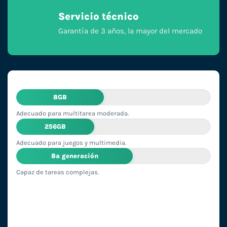
Servicio técnico
Garantía de 3 años, la mayor del mercado
8GB
Adecuado para multitarea moderada.
256GB
Adecuado para juegos y multimedia.
8ª generación
Capaz de tareas complejas.