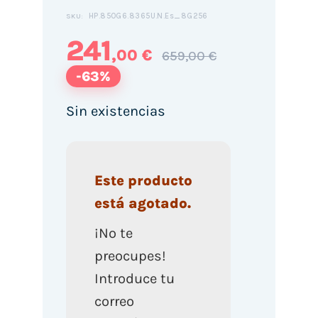
HP.850G6.8365U.N.Es_8G256
SKU:
241
,00 €
659,00 €
-63%
Sin existencias
Este producto
está agotado.
¡No te
preocupes!
Introduce tu
correo