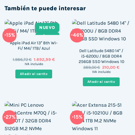
También te puede interesar
NUEVO
-15%
-46%
TÁCTIL
Apple iPad Air 13″ 8th Wi-
Fi/ M4/ 1TB/ Azul
Dell Latitude 5480 14″ /
i5-6200U / 8GB DDR4
El
El
1.986,72
€
1.692,99
€
256GB SSD Windows 10
precio
precio
IVA incluido
El
El
389,00
€
210,00
€
original
actual
precio
precio
era:
es:
IVA incluido
Añadir al carrito
original
actual
1.986,72 €.
1.692,99 €.
era:
es:
Añadir al carrito
389,00 €.
210,00 €
-27%
-15%