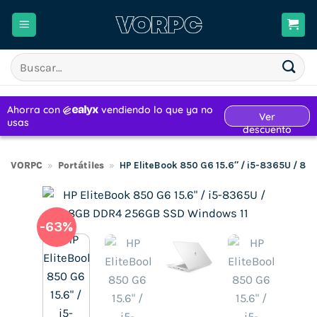
Saltar
al
contenido
Buscar
por:
VORPC
»
Portátiles
»
HP EliteBook 850 G6 15.6″ / i5-8365U / 8
-63%