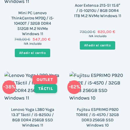
Acer Extensa 215-51 15.6″
/ i5-10210U / 8GB DDR4
Mini PC Lenovo
1TB M.2 NVMe Windows 11
ThinkCentre M70Q / i5-
10400T / 32GB DDR4
512GB M.2 NVMe
El
El
730,00
€
620,00
€
Windows 11
precio
precio
IVA incluido
El
El
749,00
€
547,00
€
original
actual
precio
precio
era:
es:
IVA incluido
Añadir al carrito
original
actual
730,00 €.
620,00 €
era:
es:
Añadir al carrito
749,00 €.
547,00 €.
OUTLET
-38%
-62%
TÁCTIL
Lenovo Yoga L380 Yoga
Fujitsu ESPRIMO P920
13.3″ Táctil / i5-8250U /
TORRE / i5-4570 / 32GB
8GB DDR4 256GB SSD
DDR3 256GB SSD
Windows 11
Windows 10