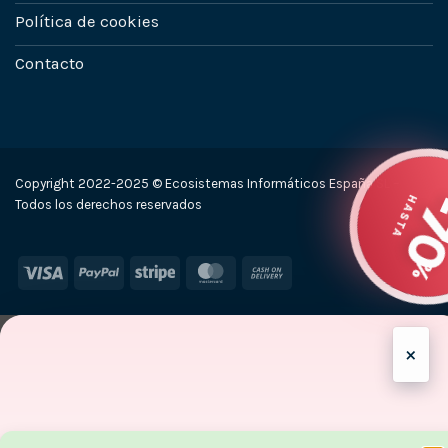
Política de cookies
Contacto
Copyright 2022-2025 © Ecosistemas Informáticos España SL –
H
Todos los derechos reservados
Visa
PayPal
Stripe
MasterCard
Cash
On
Delivery
×