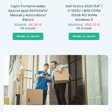
Cajón Portamonedas
Dell Vostro 3520 15.6″ /
Approx appCASH33WH/
i7-1255U / 8GB DDR4
Manual y Automático/
512GB M.2 NVMe
Blanco
Windows 11
El
El
El
El
52,93
€
46,99
€
930,00
€
556,72
€
precio
precio
precio
precio
IVA incluido
IVA incluido
original
actual
original
actual
era:
es:
era:
es:
Añadir al carrito
Añadir al carrito
52,93 €.
46,99 €.
930,00 €.
556,72 €