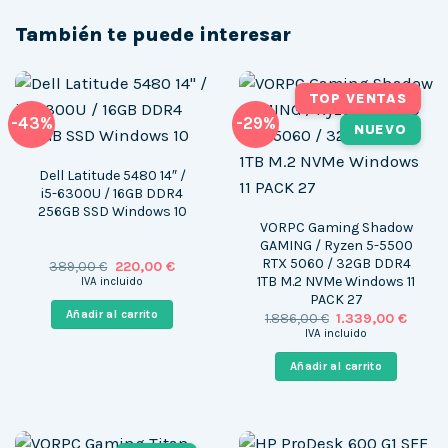
También te puede interesar
TOP VENTAS
-43%
-29%
NUEVO
Dell Latitude 5480 14″ /
i5-6300U / 16GB DDR4
256GB SSD Windows 10
VORPC Gaming Shadow
GAMING / Ryzen 5-5500
RTX 5060 / 32GB DDR4
El
El
389,00
€
220,00
€
precio
precio
1TB M.2 NVMe Windows 11
IVA incluido
original
actual
PACK 27
era:
es:
Añadir al carrito
El
El
1.886,00
€
1.339,00
€
389,00 €.
220,00 €.
precio
precio
IVA incluido
original
actua
era:
es:
Añadir al carrito
1.886,00 €.
1.339,