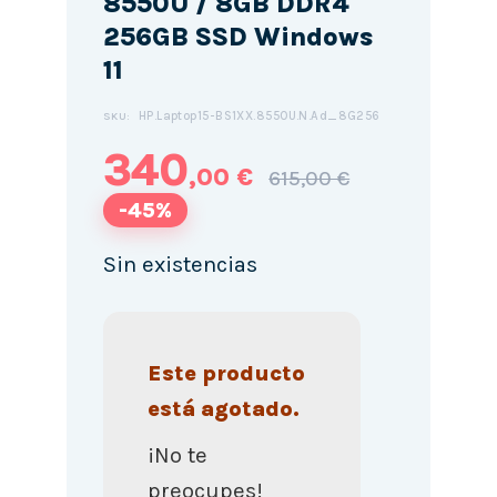
8550U / 8GB DDR4
256GB SSD Windows
11
HP.Laptop15-BS1XX.8550U.N.Ad_8G256
SKU:
340
,00 €
615,00 €
-45%
Sin existencias
Este producto
está agotado.
¡No te
preocupes!