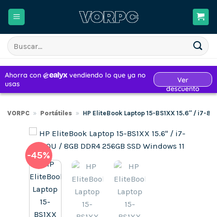
Saltar
al
contenido
Buscar
por:
VORPC
»
Portátiles
»
HP EliteBook Laptop 15-BS1XX 15.6″ / i7-
-45%