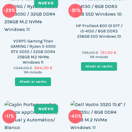
NUEVO
-29%
-81%
HP ProDesk 600 G1 SFF /
i3-4130 / 8GB DDR3
256GB SSD Windows 10
VORPC Gaming Titan
GAMING / Ryzen 5-5500
RTX 3050 / 32GB DDR4
El
El
799,00
€
151,00
€
precio
precio
256GB M.2 NVMe
IVA incluido
original
actual
Windows 11
era:
es:
Añadir al carrito
El
El
1.349,00
€
964,00
€
799,00 €.
151,00 €.
precio
precio
IVA incluido
original
actual
era:
es:
Añadir al carrito
1.349,00 €.
964,00 €.
NUEVO
-11%
-40%