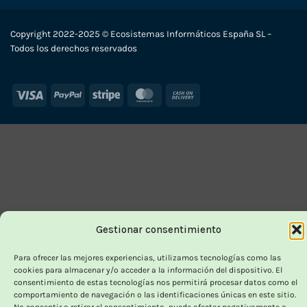
Copyright 2022-2025 © Ecosistemas Informáticos España SL –
Todos los derechos reservados
Visa
PayPal
Stripe
MasterCard
Cash
On
Delivery
Gestionar consentimiento
Para ofrecer las mejores experiencias, utilizamos tecnologías como las
cookies para almacenar y/o acceder a la información del dispositivo. El
consentimiento de estas tecnologías nos permitirá procesar datos como el
comportamiento de navegación o las identificaciones únicas en este sitio.
No consentir o retirar el consentimiento, puede afectar negativamente a