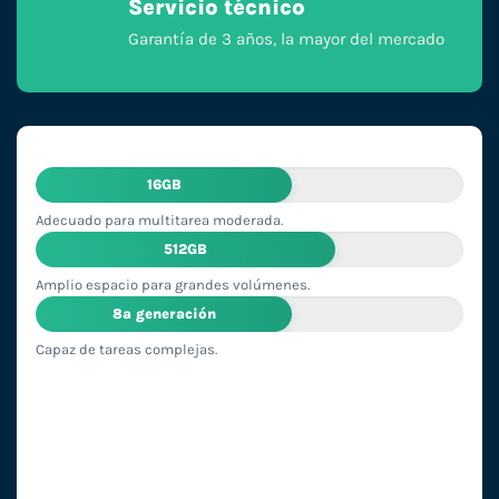
Servicio técnico
Garantía de 3 años, la mayor del mercado
16GB
Adecuado para multitarea moderada.
512GB
Amplio espacio para grandes volúmenes.
8ª generación
Capaz de tareas complejas.