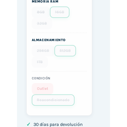
MEMORIA RAM
8GB
16GB
32GB
ALMACENAMIENTO
256GB
512GB
1TB
CONDICIÓN
Outlet
Reacondicionado
✓
30 días para devolución