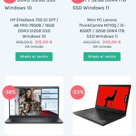
HP EliteDesk 705 G1 SFF /
Mini PC Lenovo
A8 PRO-7600B / 16GB
ThinkCentre M710Q / i5-
DDR3 512GB SSD
6500T / 32GB DDR4 1TB
Windows 10
SSD Windows 11
El
El
El
El
499,00
€
215,00
€
442,00
€
320,00
€
precio
precio
precio
precio
IVA incluido
IVA incluido
original
actual
original
actual
era:
es:
era:
es:
Añadir al carrito
Añadir al carrito
499,00 €.
215,00 €.
442,00 €.
320,00 
-36%
-23%