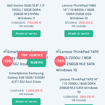
Dell Vostro 3520 15.6″ / i7-
Lenovo ThinkPad T480
1255U / 32GB DDR4
14″ / i5-8250U / 16GB
256GB M.2 NVMe
DDR4 512GB SSD
Windows 11
Windows 10
El
El
El
El
1.100,00
€
702,83
€
377,00
€
292,00
€
precio
precio
precio
precio
IVA incluido
IVA incluido
original
actual
original
actual
era:
es:
era:
es:
Añadir al carrito
Añadir al carrito
1.100,00 €.
702,83 €.
377,00 €.
292,00 €
TOP VENTAS
-10%
-79%
NUEVO
TÁCTIL
Smartphone Samsung
Galaxy S26 12GB/ 512GB/
Lenovo ThinkPad T470 14″
6.3″/ 5G/ Azul Claro
/ i5-7200U / 8GB DDR4
256GB M.2 SATA Windows
El
El
1.227,14
€
1.099,99
€
10
precio
precio
IVA incluido
El
El
1.299,00
€
269,00
€
original
actual
precio
precio
era:
es:
IVA incluido
Añadir al carrito
original
actual
1.227,14 €.
1.099,99 €.