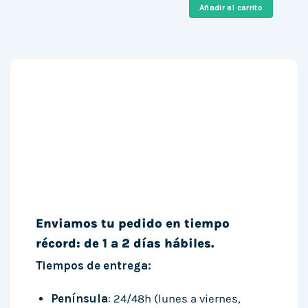
era:
es:
Añadir al carrito
1.299,00 €.
269,00 
Enviamos tu pedido en tiempo
récord: de 1 a 2 días hábiles.
Tiempos de entrega:
Península
: 24/48h (lunes a viernes,