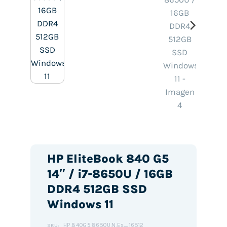
HP EliteBook 840 G5
14″ / i7-8650U / 16GB
DDR4 512GB SSD
Windows 11
HP.840G5.8650U.N.Es_16512
SKU: