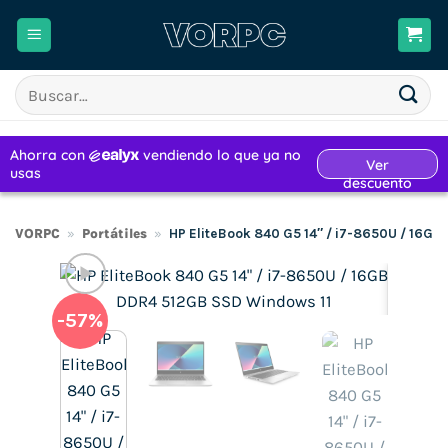
Saltar
al
contenido
Buscar
por:
VORPC
»
Portátiles
»
HP EliteBook 840 G5 14″ / i7-8650U / 16G
-57%
H