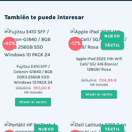
También te puede interesar
NUEVO
-40%
-17%
TÁCTIL
Apple iPad 2025 11th Wifi
Cell/ 5G/ A16 Bionic/
Fujitsu E410 SFF /
128GB/ Rosa
Celeron-G1840 / 8GB
DDR3 256GB SSD
El
El
875,21
€
724,99
€
Windows 10 PACK 24
precio
precio
IVA incluido
El
El
319,00
€
190,00
€
original
actual
precio
precio
era:
es:
IVA incluido
Añadir al carrito
original
actual
875,21 €.
724,99 €
era:
es:
Añadir al carrito
319,00 €.
190,00 €.
NUEVO
TÁCTIL