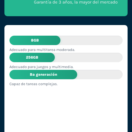
Garantía de 3 años, la mayor del mercado
8GB
Adecuado para multitarea moderada.
256GB
Adecuado para juegos y multimedia.
8ª generación
Capaz de tareas complejas.