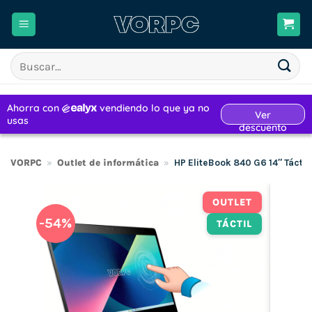
Saltar
al
contenido
Buscar
por:
VORPC
»
Outlet de informática
»
HP EliteBook 840 G6 14″ Tácti
OUTLET
-54%
TÁCTIL
H