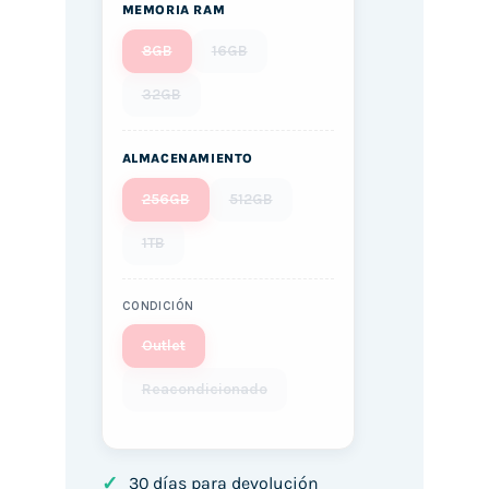
MEMORIA RAM
8GB
16GB
32GB
ALMACENAMIENTO
256GB
512GB
1TB
CONDICIÓN
Outlet
Reacondicionado
✓
30 días para devolución