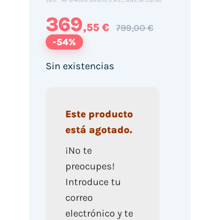
HP.840G6.8665U.S.Ad_8G256.Outlet
SKU:
369
,55 €
799,00 €
-54%
Sin existencias
Este producto
está agotado.
¡No te
preocupes!
Introduce tu
correo
electrónico y te