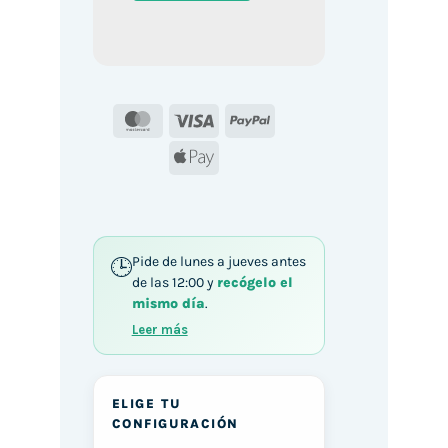
MasterCard
Visa
PayPal
Apple
Pay
Pide de lunes a jueves antes
de las 12:00 y
recógelo el
mismo día
.
Leer más
ELIGE TU
CONFIGURACIÓN