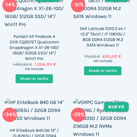
-14%
-31%
Dell Latitude 5310 2 en 1
13.3″ Táctil / i7-10610U /
Portátil HP ProBook 4
8GB DDR4 512GB M.2
G1iR CQ0D7ET Qualcomm
SATA Windows 11
Snapdragon X X1-26-100/
16GB/ 512GB SSD/ 14″/
El
El
712,00
€
490,00
€
Win11 Pro
precio
precio
IVA incluido
El
El
1.402,82
€
1.204,99
€
original
actual
precio
precio
era:
es:
IVA incluido
Añadir al carrito
original
actual
712,00 €.
490,00 €
era:
es:
Añadir al carrito
1.402,82 €.
1.204,99 €.
NUEVO
-34%
-29%
HP EliteBook 840 G6 14″ /
i5-8265U / 32GB DDR4