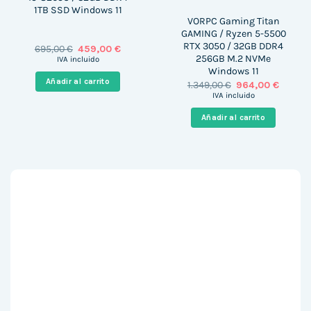
1TB SSD Windows 11
VORPC Gaming Titan
GAMING / Ryzen 5-5500
RTX 3050 / 32GB DDR4
El
El
695,00
€
459,00
€
precio
precio
256GB M.2 NVMe
IVA incluido
original
actual
Windows 11
era:
es:
Añadir al carrito
El
El
1.349,00
€
964,00
€
695,00 €.
459,00 €.
precio
precio
IVA incluido
original
actual
era:
es:
Añadir al carrito
1.349,00 €.
964,00 