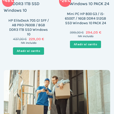
-48%
-26%
Mini PC HP 800 G3 / i5-
6500T / 16GB DDR4 512GB
HP EliteDesk 705 G1 SFF /
SSD Windows 10 PACK 24
A8 PRO-7600B / 8GB
DDR3 1TB SSD Windows
El
El
399,00
€
294,05
€
10
precio
precio
IVA incluido
El
El
437,00
€
229,00
€
original
actual
precio
precio
era:
es:
IVA incluido
Añadir al carrito
original
actual
399,00 €.
294,05 
era:
es:
Añadir al carrito
437,00 €.
229,00 €.