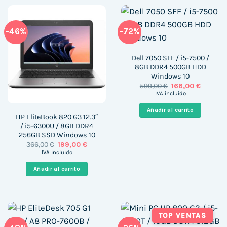
-46%
-72%
Dell 7050 SFF / i5-7500 /
8GB DDR4 500GB HDD
Windows 10
El
El
599,00
€
166,00
€
precio
precio
IVA incluido
original
actual
era:
es:
Añadir al carrito
599,00 €.
166,00 €
HP EliteBook 820 G3 12.3″
/ i5-6300U / 8GB DDR4
256GB SSD Windows 10
El
El
366,00
€
199,00
€
precio
precio
IVA incluido
original
actual
era:
es:
Añadir al carrito
366,00 €.
199,00 €.
TOP VENTAS