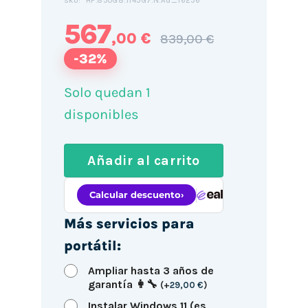
HP.850G8.1145G7.N.Ad_16256
SKU:
567
,00 €
839,00 €
-32%
Solo quedan 1
disponibles
Añadir al carrito
Más servicios para
portátil:
Ampliar hasta 3 años de
garantía 👩‍🔧
(
+
29,00
€
)
Instalar Windows 11 (es