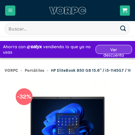
Saltar
al
contenido
Buscar
por:
VORPC
»
Portátiles
»
HP EliteBook 850 G8 15.6″ / i5-1145G7 / 1
-32%