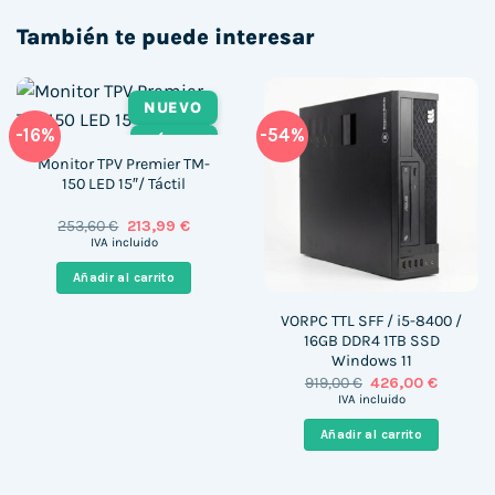
También te puede interesar
NUEVO
-16%
-54%
TÁCTIL
Monitor TPV Premier TM-
150 LED 15″/ Táctil
El
El
253,60
€
213,99
€
precio
precio
IVA incluido
original
actual
era:
es:
Añadir al carrito
253,60 €.
213,99 €.
VORPC TTL SFF / i5-8400 /
16GB DDR4 1TB SSD
Windows 11
El
El
919,00
€
426,00
€
precio
precio
IVA incluido
original
actual
era:
es:
Añadir al carrito
919,00 €.
426,00 €