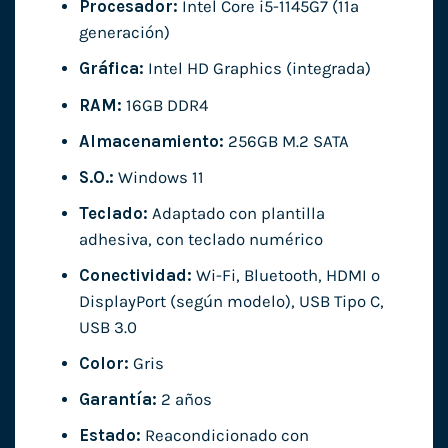
Procesador:
Intel Core i5-1145G7 (11ª
generación)
Gráfica:
Intel HD Graphics (integrada)
RAM:
16GB DDR4
Almacenamiento:
256GB M.2 SATA
S.O.:
Windows 11
Teclado:
Adaptado con plantilla
adhesiva, con teclado numérico
Conectividad:
Wi-Fi, Bluetooth, HDMI o
DisplayPort (según modelo), USB Tipo C,
USB 3.0
Color:
Gris
Garantía:
2 años
Estado:
Reacondicionado con