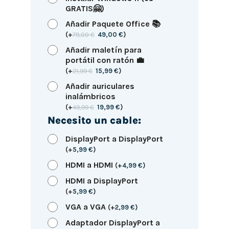
GRATIS🤗)
Añadir Paquete Office 📚
(
+
79,00
€
49,00
€
)
Añadir maletín para
portátil con ratón 💼
(
+
21,99
€
15,99
€
)
Añadir auriculares
inalámbricos
(
+
49,99
€
19,99
€
)
Necesito un cable:
DisplayPort a DisplayPort
(
+
5,99
€
)
HDMI a HDMI
(
+
4,99
€
)
HDMI a DisplayPort
(
+
5,99
€
)
VGA a VGA
(
+
2,99
€
)
Adaptador DisplayPort a